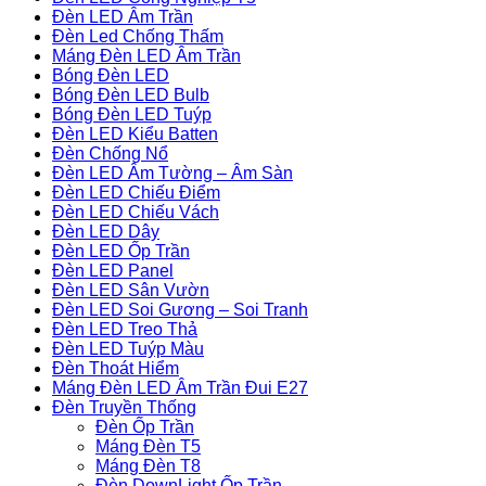
Đèn LED Âm Trần
Đèn Led Chống Thấm
Máng Đèn LED Âm Trần
Bóng Đèn LED
Bóng Đèn LED Bulb
Bóng Đèn LED Tuýp
Đèn LED Kiểu Batten
Đèn Chống Nổ
Đèn LED Âm Tường – Âm Sàn
Đèn LED Chiếu Điểm
Đèn LED Chiếu Vách
Đèn LED Dây
Đèn LED Ốp Trần
Đèn LED Panel
Đèn LED Sân Vườn
Đèn LED Soi Gương – Soi Tranh
Đèn LED Treo Thả
Đèn LED Tuýp Màu
Đèn Thoát Hiểm
Máng Đèn LED Âm Trần Đui E27
Đèn Truyền Thống
Đèn Ốp Trần
Máng Đèn T5
Máng Đèn T8
Đèn DownLight Ốp Trần