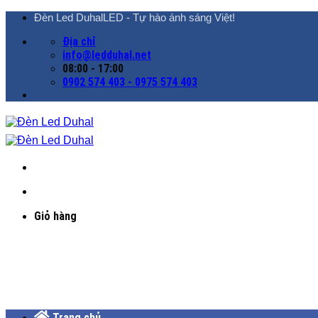
Chuyển
Đèn Led DuhalLED - Tự hào ánh sáng Việt!
đến
Địa chỉ
nội
info@ledduhal.net
dung
08:00 - 17:00
0902 574 403 - 0975 574 403
Giỏ hàng
Trang chủ