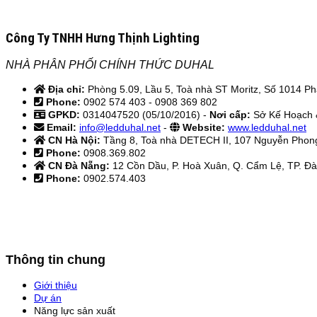
Công Ty TNHH Hưng Thịnh Lighting
NHÀ PHÂN PHỐI CHÍNH THỨC DUHAL
Địa chỉ:
Phòng 5.09, Lầu 5, Toà nhà ST Moritz, Số 1014 Ph
Phone:
0902 574 403 - 0908 369 802
GPKD:
0314047520 (05/10/2016) -
Nơi cấp:
Sở Kế Hoạch 
Email:
info@ledduhal.net
-
Website:
www.ledduhal.net
CN Hà Nội:
Tầng 8, Toà nhà DETECH II, 107 Nguyễn Phong
Phone:
0908.369.802
CN Đà Nẵng:
12 Cồn Dầu, P. Hoà Xuân, Q. Cẩm Lệ, TP. Đ
Phone:
0902.574.403
Thông tin chung
Giới thiệu
Dự án
Năng lực sản xuất