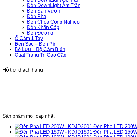
Đèn DownLight Âm Trần
Đèn Sân Vườn
Đèn Pha
Đèn Chóa Công Nghiệp
Đèn Khẩn Cấp
Đèn Đường
Ổ Cắm 1 Tay
Đèn Sạc – Đèn Pin
Bộ Lưu – Bộ Cảm Biến
Quạt Trang Trí Cao Cấp
Hỗ trợ khách hàng
Sản phẩm mới cập nhật
Đèn Pha LED 200W
Đèn Pha LED 150W