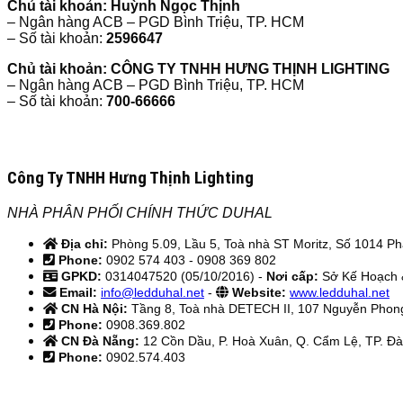
Chủ tài khoản: Huỳnh Ngọc Thịnh
– Ngân hàng ACB – PGD Bình Triệu, TP. HCM
– Số tài khoản:
2596647
Chủ tài khoản: CÔNG TY TNHH HƯNG THỊNH LIGHTING
– Ngân hàng ACB – PGD Bình Triệu, TP. HCM
– Số tài khoản:
700-66666
Công Ty TNHH Hưng Thịnh Lighting
NHÀ PHÂN PHỐI CHÍNH THỨC DUHAL
Địa chỉ:
Phòng 5.09, Lầu 5, Toà nhà ST Moritz, Số 1014 Ph
Phone:
0902 574 403 - 0908 369 802
GPKD:
0314047520 (05/10/2016) -
Nơi cấp:
Sở Kế Hoạch 
Email:
info@ledduhal.net
-
Website:
www.ledduhal.net
CN Hà Nội:
Tầng 8, Toà nhà DETECH II, 107 Nguyễn Phong
Phone:
0908.369.802
CN Đà Nẵng:
12 Cồn Dầu, P. Hoà Xuân, Q. Cẩm Lệ, TP. Đ
Phone:
0902.574.403