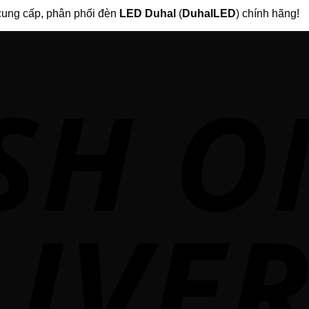
ung cấp, phân phối đèn
LED Duhal
(
DuhalLED
) chính hãng!