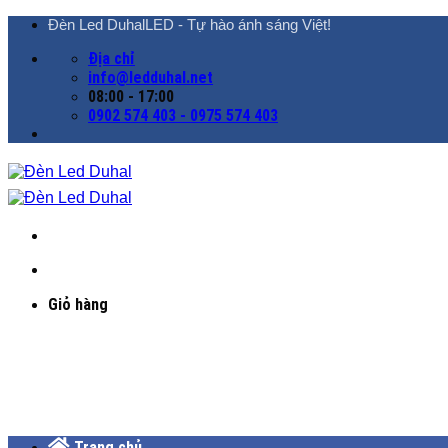
Chuyển
Đèn Led DuhalLED - Tự hào ánh sáng Việt!
đến
Địa chỉ
nội
info@ledduhal.net
dung
08:00 - 17:00
0902 574 403 - 0975 574 403
Giỏ hàng
Trang chủ