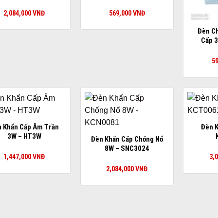
2,084,000
VNĐ
569,000
VNĐ
Đèn Ch
Cấp 
5
 Khẩn Cấp Âm Trần
Đèn K
3W – HT3W
Đèn Khẩn Cấp Chống Nổ
8W – SNC3024
1,447,000
VNĐ
3,
2,084,000
VNĐ