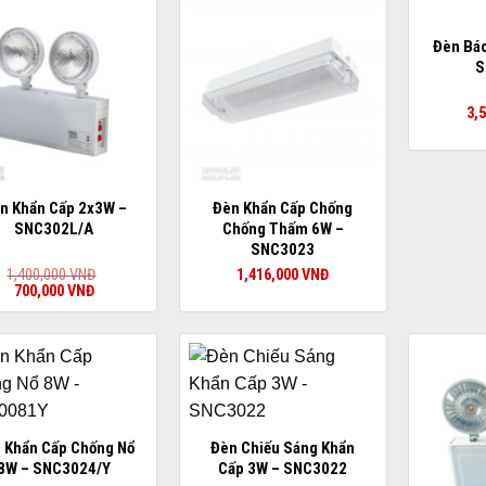
Đèn Báo
S
3,
n Khẩn Cấp 2x3W –
Đèn Khẩn Cấp Chống
SNC302L/A
Chống Thấm 6W –
SNC3023
1,400,000
VNĐ
1,416,000
VNĐ
Giá
Giá
700,000
VNĐ
gốc
hiện
là:
tại
1,400,000 VNĐ.
là:
700,000 VNĐ.
 Khẩn Cấp Chống Nổ
Đèn Chiếu Sáng Khẩn
8W – SNC3024/Y
Cấp 3W – SNC3022