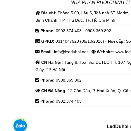
NHÀ PHÂN PHỐI CHÍNH T
Địa chỉ:
Phòng 5.09, Lầu 5, Toà nhà ST Moritz,
Bình Chánh, TP. Thủ Đức, TP. Hồ Chí Minh
Phone:
0902 574 403 - 0908 369 802
GPKD:
0314047520 (05/10/2016) -
Nơi cấp:
Sở
Email:
info@ledduhal.net
-
Website:
www.led
CN Hà Nội:
Tầng 8, Toà nhà DETECH II, 107 N
Giấy, TP Hà Nội
Phone:
0908.369.802
CN Đà Nẵng:
12 Cồn Dầu, P. Hoà Xuân, Q. Cẩm
Phone:
0902.574.403
LedDuhal.