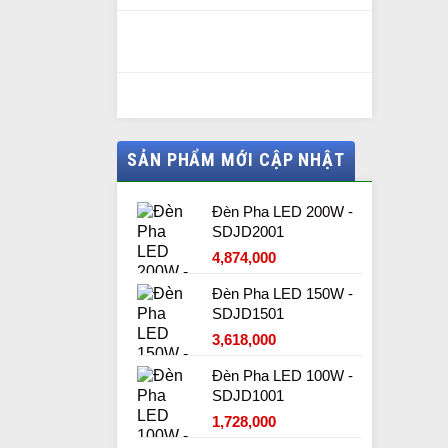
SẢN PHẨM MỚI CẬP NHẬT
Đèn Pha LED 200W -
SDJD2001
4,874,000
Đèn Pha LED 150W -
SDJD1501
3,618,000
Đèn Pha LED 100W -
SDJD1001
1,728,000