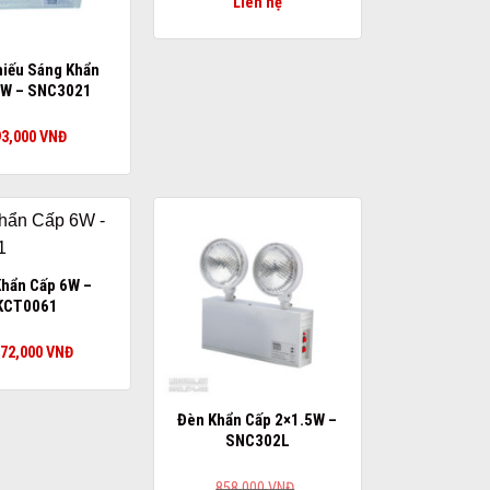
Liên hệ
iếu Sáng Khẩn
3W – SNC3021
93,000
VNĐ
hẩn Cấp 6W –
KCT0061
072,000
VNĐ
Đèn Khẩn Cấp 2×1.5W –
SNC302L
858,000
VNĐ