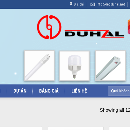
Địa chỉ
info@ledduhal.net
Tìm
M
DỰ ÁN
BẢNG GIÁ
LIÊN HỆ
kiếm:
Showing all 12