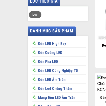
LỌC THEO GIÁ
Giá
Giá
Lọc
thấp
cao
nhất
nhất
DANH MỤC SẢN PHẨM
Đèn LED High Bay
Đè
Đèn Đường LED
Đèn Pha LED
Đèn LED Công Nghiệp T5
Đèn LED Âm Trần
Đèn Led Chống Thấm
Máng Đèn LED Âm Trần
Đèn