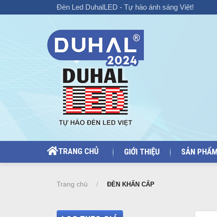
Chuyển
Đèn Led DuhalLED - Tự hào ánh sáng Việt!
đến
nội
dung
TRANG CHỦ
GIỚI THIỆU
SẢN PHẨ
Trang chủ
/
ĐÈN KHẨN CẤP