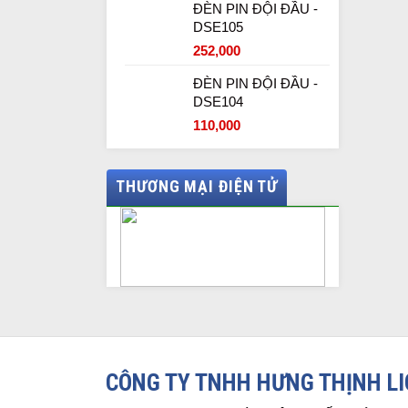
ĐÈN PIN ĐỘI ĐẦU -
DSE105
252,000
ĐÈN PIN ĐỘI ĐẦU -
DSE104
110,000
THƯƠNG MẠI ĐIỆN TỬ
CÔNG TY TNHH HƯNG THỊNH L