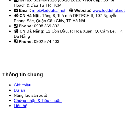
GPKD:
0314047520 (05/10/2016) -
Nơi cấp:
Sở Kế
Hoạch & Đầu Tư TP. HCM
Email:
info@ledduhal.net
-
Website:
www.ledduhal.net
CN Hà Nội:
Tầng 8, Toà nhà DETECH II, 107 Nguyễn
Phong Sắc, Quận Cầu Giấy, TP Hà Nội
Phone:
0908.369.802
CN Đà Nẵng:
12 Cồn Dầu, P. Hoà Xuân, Q. Cẩm Lệ, TP.
Đà Nẵng
Phone:
0902.574.403
Thông tin chung
Giới thiệu
Dự án
Năng lực sản xuất
Chứng nhận & Tiêu chuẩn
Liên hệ