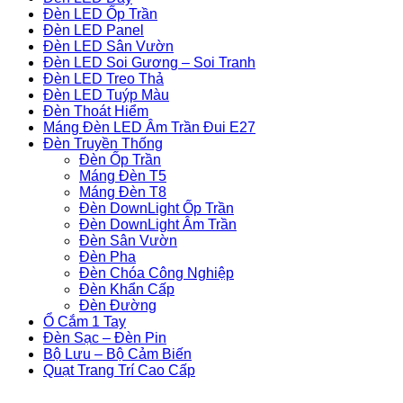
Đèn LED Ốp Trần
Đèn LED Panel
Đèn LED Sân Vườn
Đèn LED Soi Gương – Soi Tranh
Đèn LED Treo Thả
Đèn LED Tuýp Màu
Đèn Thoát Hiểm
Máng Đèn LED Âm Trần Đui E27
Đèn Truyền Thống
Đèn Ốp Trần
Máng Đèn T5
Máng Đèn T8
Đèn DownLight Ốp Trần
Đèn DownLight Âm Trần
Đèn Sân Vườn
Đèn Pha
Đèn Chóa Công Nghiệp
Đèn Khẩn Cấp
Đèn Đường
Ổ Cắm 1 Tay
Đèn Sạc – Đèn Pin
Bộ Lưu – Bộ Cảm Biến
Quạt Trang Trí Cao Cấp