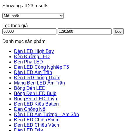
Showing all 23 results
Lọc theo giá
Giá
Giá
Lọc
thấp
cao
nhất
nhất
Danh mục sản phẩm
Đèn LED High Bay
Đèn Đường LED
Đèn Pha LED
Đèn LED Công Nghiệp T5
Đèn LED Âm Trần
Đèn Led Chống Thấm
Máng Đèn LED Âm Trần
Bóng Đèn LED
Bóng Đèn LED Bulb
Bóng Đèn LED Tuýp
Đèn LED Kiểu Batten
Đèn Chống Nổ
Đèn LED Âm Tường – Âm Sàn
Đèn LED Chiếu Điểm
Đèn LED Chiếu Vách
Đèn LED Dây