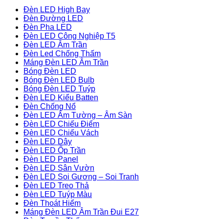
Đèn LED High Bay
Đèn Đường LED
Đèn Pha LED
Đèn LED Công Nghiệp T5
Đèn LED Âm Trần
Đèn Led Chống Thấm
Máng Đèn LED Âm Trần
Bóng Đèn LED
Bóng Đèn LED Bulb
Bóng Đèn LED Tuýp
Đèn LED Kiểu Batten
Đèn Chống Nổ
Đèn LED Âm Tường – Âm Sàn
Đèn LED Chiếu Điểm
Đèn LED Chiếu Vách
Đèn LED Dây
Đèn LED Ốp Trần
Đèn LED Panel
Đèn LED Sân Vườn
Đèn LED Soi Gương – Soi Tranh
Đèn LED Treo Thả
Đèn LED Tuýp Màu
Đèn Thoát Hiểm
Máng Đèn LED Âm Trần Đui E27