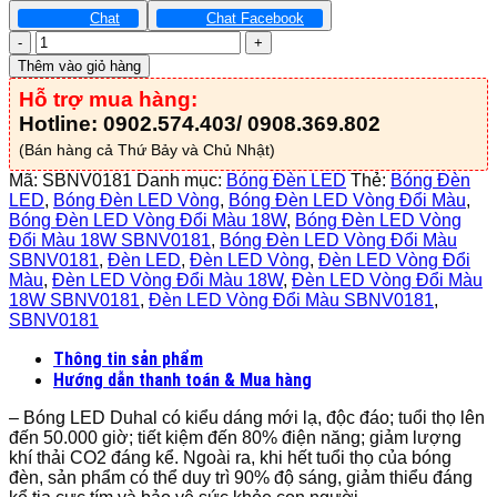
Chat
Chat Facebook
Bóng
Đèn
Thêm vào giỏ hàng
LED
Hỗ trợ mua hàng:
Vòng
Đổi
Hotline: 0902.574.403/ 0908.369.802
Màu
(Bán hàng cả Thứ Bảy và Chủ Nhật)
18W
-
Mã:
SBNV0181
Danh mục:
Bóng Đèn LED
Thẻ:
Bóng Đèn
SBNV0181
LED
,
Bóng Đèn LED Vòng
,
Bóng Đèn LED Vòng Đổi Màu
,
số
Bóng Đèn LED Vòng Đổi Màu 18W
,
Bóng Đèn LED Vòng
lượng
Đổi Màu 18W SBNV0181
,
Bóng Đèn LED Vòng Đổi Màu
SBNV0181
,
Đèn LED
,
Đèn LED Vòng
,
Đèn LED Vòng Đổi
Màu
,
Đèn LED Vòng Đổi Màu 18W
,
Đèn LED Vòng Đổi Màu
18W SBNV0181
,
Đèn LED Vòng Đổi Màu SBNV0181
,
SBNV0181
Thông tin sản phẩm
Hướng dẫn thanh toán & Mua hàng
– Bóng LED Duhal có kiểu dáng mới lạ, độc đáo; tuổi thọ lên
đến 50.000 giờ; tiết kiệm đến 80% điện năng; giảm lượng
khí thải CO2 đáng kể. Ngoài ra, khi hết tuổi thọ của bóng
đèn, sản phẩm có thể duy trì 90% độ sáng, giảm thiểu đáng