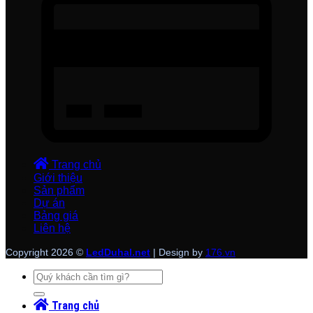
Trang chủ
Giới thiệu
Sản phẩm
Dự án
Bảng giá
Liên hệ
Copyright 2026 ©
LedDuhal.net
| Design by
176.vn
Tìm
kiếm:
Trang chủ