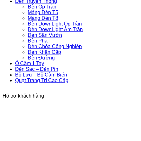
Đèn Truyền Thống
Đèn Ốp Trần
Máng Đèn T5
Máng Đèn T8
Đèn DownLight Ốp Trần
Đèn DownLight Âm Trần
Đèn Sân Vườn
Đèn Pha
Đèn Chóa Công Nghiệp
Đèn Khẩn Cấp
Đèn Đường
Ổ Cắm 1 Tay
Đèn Sạc – Đèn Pin
Bộ Lưu – Bộ Cảm Biến
Quạt Trang Trí Cao Cấp
Hỗ trợ khách hàng