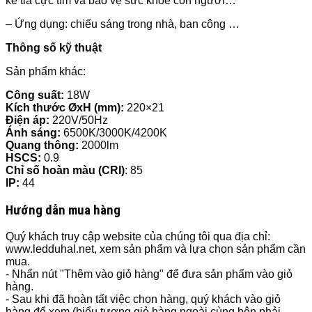
kể tia cực tím và bảo vệ sức khỏe con người…
– Ứng dụng: chiếu sáng trong nhà, ban công …
Thông số kỹ thuật
Sản phẩm khác:
Công suất:
18W
Kích thước ØxH (mm):
220×21
Điện áp:
220V/50Hz
Ánh sáng:
6500K/3000K/4200K
Quang thông:
2000lm
HSCS:
0.9
Chỉ số hoàn màu (CRI)
: 85
IP:
44
Hướng dẫn mua hàng
Quý khách truy cập website của chúng tôi qua địa chỉ:
www.ledduhal.net, xem sản phẩm và lựa chọn sản phẩm cần
mua.
- Nhấn nút "Thêm vào giỏ hàng" để đưa sản phẩm vào giỏ
hàng.
- Sau khi đã hoàn tất việc chọn hàng, quý khách vào giỏ
hàng để xem (biểu tượng giỏ hàng ngoài cùng bên phải