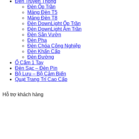
Đèn Truyền Thống
Đèn Ốp Trần
Máng Đèn T5
Máng Đèn T8
Đèn DownLight Ốp Trần
Đèn DownLight Âm Trần
Đèn Sân Vườn
Đèn Pha
Đèn Chóa Công Nghiệp
Đèn Khẩn Cấp
Đèn Đường
Ổ Cắm 1 Tay
Đèn Sạc – Đèn Pin
Bộ Lưu – Bộ Cảm Biến
Quạt Trang Trí Cao Cấp
Hỗ trợ khách hàng