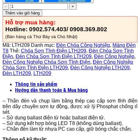
Đèn
Công
Thêm vào giỏ hàng
Nghiệp
Hỗ trợ mua hàng:
Chóa
Sơn
Hotline: 0902.574.403/ 0908.369.802
Tĩnh
(Bán hàng cả Thứ Bảy và Chủ Nhật)
Điện
-
Mã:
LTH209
Danh mục:
Đèn Chóa Công Nghiệp
,
Máng Đèn
LTH209
T8
Thẻ:
Chóa Sơn Tĩnh Điện LTH209
,
Đèn Chóa Sơn Tĩnh
số
Điện
,
Đèn Chóa Sơn Tĩnh Điện LTH209
,
Đèn Công Nghiệp
,
lượng
Đèn Công Nghiệp Chóa Sơn Tĩnh Điện
,
Đèn Công Nghiệp
Chóa Sơn Tĩnh Điện LTH209
,
Đèn Công Nghiệp LTH209
,
Đèn LTH209
,
LTH209
Thông tin sản phẩm
Hướng dẫn thanh toán & Mua hàng
– Thân đèn và chụp làm bằng thép cao cấp sơn tĩnh điện
trên dây chuyền sơn tự động, được xử lý Phosphat chống rỉ
sét.
– Sử dụng ballast điện từ hoặc ballast điện tử.
– Sử dụng kết hợp bóng LED T8 (không dùng ballast).
– Chân đèn làm từ nhựa PC cao cấp, giữ bóng chắc chắn.
Thông số kỹ thuật: