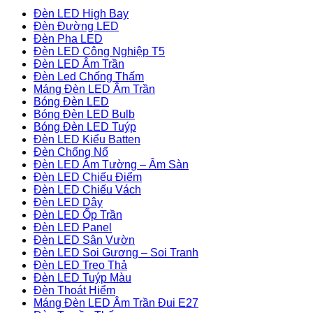
Đèn LED High Bay
Đèn Đường LED
Đèn Pha LED
Đèn LED Công Nghiệp T5
Đèn LED Âm Trần
Đèn Led Chống Thấm
Máng Đèn LED Âm Trần
Bóng Đèn LED
Bóng Đèn LED Bulb
Bóng Đèn LED Tuýp
Đèn LED Kiểu Batten
Đèn Chống Nổ
Đèn LED Âm Tường – Âm Sàn
Đèn LED Chiếu Điểm
Đèn LED Chiếu Vách
Đèn LED Dây
Đèn LED Ốp Trần
Đèn LED Panel
Đèn LED Sân Vườn
Đèn LED Soi Gương – Soi Tranh
Đèn LED Treo Thả
Đèn LED Tuýp Màu
Đèn Thoát Hiểm
Máng Đèn LED Âm Trần Đui E27