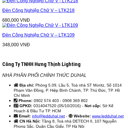
Đèn Công Nghiệp Chữ V – LTK218
680,000
VNĐ
Đèn Công Nghiệp Chữ V – LTK109
348,000
VNĐ
Công Ty TNHH Hưng Thịnh Lighting
NHÀ PHÂN PHỐI CHÍNH THỨC DUHAL
Địa chỉ:
Phòng 5.09, Lầu 5, Toà nhà ST Moritz, Số 1014
Phạm Văn Đồng, P. Hiệp Bình Chánh, TP. Thủ Đức, TP. Hồ
Chí Minh
Phone:
0902 574 403 - 0908 369 802
GPKD:
0314047520 (05/10/2016) -
Nơi cấp:
Sở Kế
Hoạch & Đầu Tư TP. HCM
Email:
info@ledduhal.net
-
Website:
www.ledduhal.net
CN Hà Nội:
Tầng 8, Toà nhà DETECH II, 107 Nguyễn
Phong Sắc, Quận Cầu Giấy, TP Hà Nội