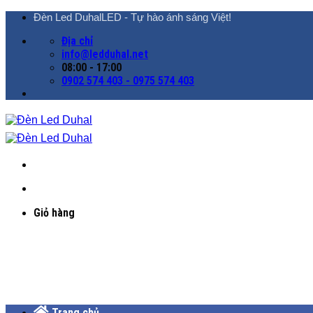
Chuyển
Đèn Led DuhalLED - Tự hào ánh sáng Việt!
đến
Địa chỉ
nội
info@ledduhal.net
dung
08:00 - 17:00
0902 574 403 - 0975 574 403
Giỏ hàng
Trang chủ