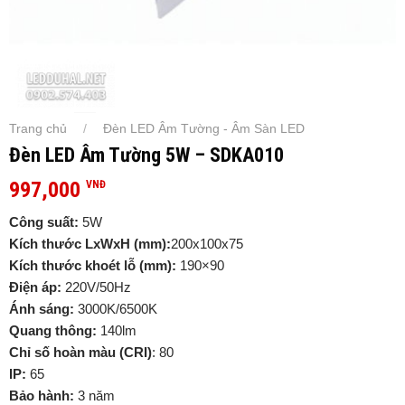
Trang chủ
Đèn LED Âm Tường - Âm Sàn LED
/
Đèn LED Âm Tường 5W – SDKA010
997,000
VNĐ
Công suất:
5W
Kích thước LxWxH (mm):
200x100x75
Kích thước khoét lỗ (mm):
190×90
Điện áp:
220V/50Hz
Ánh sáng:
3000K/6500K
Quang thông:
140lm
Chỉ số hoàn màu (CRI)
: 80
IP:
65
Bảo hành:
3 năm