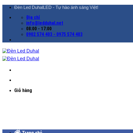
Chuyển
Đèn Led DuhalLED - Tự hào ánh sáng Việt!
đến
Địa chỉ
nội
info@ledduhal.net
dung
08:00 - 17:00
0902 574 403 - 0975 574 403
Giỏ hàng
Trang chủ