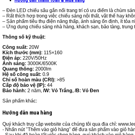
Hướng dẫn thanh toán & Mua hàng
– Đèn LED chiếu sâu gắn nổi trang trí có ưu điểm là chùm sán
– Rất thích hợp trong việc chiếu sáng nội thất, vật thể hay kh
– Sản phẩm tiêu thụ điện năng thấp, ánh sáng ổn định, ít tỏa nh
– Ứng dụng chiếu sáng nhà hàng, khách sạn, bảo tàng, trun
Thông số kỹ thuật:
Công suất:
20W
Kích thước (mm):
115×160
Điện áp:
220V/50Hz
Ánh sáng:
3000K/6500K
Quang thông:
2000lm
Hệ số công suất:
0.9
Chỉ số hoàn màu (CRI):
>85
Cấp độ bảo vệ (IP):
44
Bảo hành:
2 năm,
/W: Vỏ Trắng, /B: Vỏ Đen
Sản phẩm khác:
Hướng dẫn mua hàng
Quý khách truy cập website của chúng tôi qua địa chỉ: www.
- Nhấn nút "Thêm vào giỏ hàng" để đưa sản phẩm vào giỏ hà
- Sau khi đã hoàn tất việc chọn hàng, quý khách vào giỏ hàng