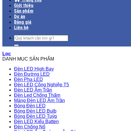
Giới thiệu
Sản phẩm
Dự án
Bảng giá
Liên hệ
Tìm
kiếm:
Lọc
DANH MỤC SẢN PHẨM
Đèn LED High Bay
Đèn Đường LED
Đèn Pha LED
Đèn LED Công Nghiệp T5
Đèn LED Âm Trần
Đèn Led Chống Thấm
Máng Đèn LED Âm Trần
Bóng Đèn LED
Bóng Đèn LED Bulb
Bóng Đèn LED Tuýp
Đèn LED Kiểu Batten
Đèn Chống Nổ