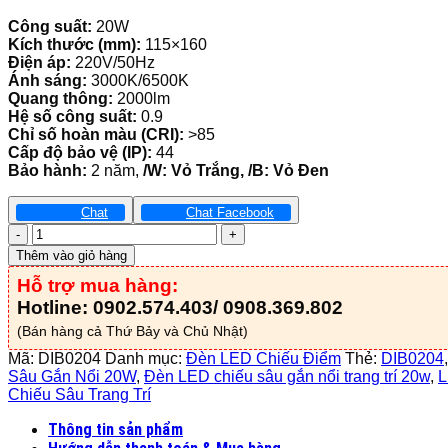
Công suất:
20W
Kích thước (mm):
115×160
Điện áp:
220V/50Hz
Ánh sáng:
3000K/6500K
Quang thông:
2000lm
Hệ số công suất:
0.9
Chỉ số hoàn màu (CRI):
>85
Cấp độ bảo vệ (IP):
44
Bảo hành:
2 năm,
/W: Vỏ Trắng, /B: Vỏ Đen
Chat
Chat Facebook
Đèn
LED
Thêm vào giỏ hàng
Chiếu
Hỗ trợ mua hàng:
Sâu
Gắn
Hotline: 0902.574.403/ 0908.369.802
Nổi
(Bán hàng cả Thứ Bảy và Chủ Nhật)
Trang
Trí
Mã:
DIB0204
Danh mục:
Đèn LED Chiếu Điểm
Thẻ:
DIB0204
20W
Sâu Gắn Nổi 20W
,
Đèn LED chiếu sâu gắn nổi trang trí 20w
,
-
Chiếu Sâu Trang Trí
DIB0204
Thông tin sản phẩm
số
lượng