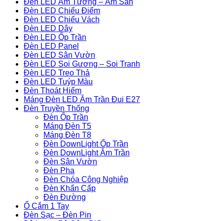
Đèn LED Âm Tường – Âm Sàn
Đèn LED Chiếu Điểm
Đèn LED Chiếu Vách
Đèn LED Dây
Đèn LED Ốp Trần
Đèn LED Panel
Đèn LED Sân Vườn
Đèn LED Soi Gương – Soi Tranh
Đèn LED Treo Thả
Đèn LED Tuýp Màu
Đèn Thoát Hiểm
Máng Đèn LED Âm Trần Đui E27
Đèn Truyền Thống
Đèn Ốp Trần
Máng Đèn T5
Máng Đèn T8
Đèn DownLight Ốp Trần
Đèn DownLight Âm Trần
Đèn Sân Vườn
Đèn Pha
Đèn Chóa Công Nghiệp
Đèn Khẩn Cấp
Đèn Đường
Ổ Cắm 1 Tay
Đèn Sạc – Đèn Pin