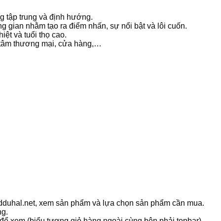
g tập trung và định hướng.
ông gian nhằm tạo ra điểm nhấn, sự nổi bật và lôi cuốn.
iệt và tuổi thọ cao.
g tâm thương mại, cửa hàng,…
ledduhal.net, xem sản phẩm và lựa chọn sản phẩm cần mua.
ng.
 để xem (biểu tượng giỏ hàng ngoài cùng bên phải topbar).