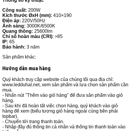
Thông số kỹ thuật:
Công suất:
200W
Kích thước ØxH (mm):
410×190
Điện áp:
220V/50Hz
Ánh sáng:
3000K/6500K
Quang thông:
25600lm
Chỉ số hoàn màu (CRI)
: >85
IP:
65
Bảo hành:
3 năm
Sản phẩm khác:
Hướng dẫn mua hàng
Quý khách truy cập website của chúng tôi qua địa chỉ:
www.ledduhal.net, xem sản phẩm và lựa chọn sản phẩm cần
mua.
- Nhấn nút "Thêm vào giỏ hàng" để đưa sản phẩm vào giỏ
hàng.
- Sau khi đã hoàn tất việc chọn hàng, quý khách vào giỏ
hàng để xem (biểu tượng giỏ hàng ngoài cùng bên phải
topbar).
- Chuyển tới trang thanh toán.
- Nhập đầy đủ thông tin cá nhân và thông tin thanh toán vào