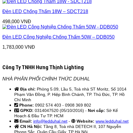
Đèn LED Chống Thấm 18W – SDCT218
498,000
VNĐ
Đèn LED Công Nghiệp Chống Thấm 50W – DDB050
1,783,000
VNĐ
Công Ty TNHH Hưng Thịnh Lighting
NHÀ PHÂN PHỐI CHÍNH THỨC DUHAL
Địa chỉ:
Phòng 5.09, Lầu 5, Toà nhà ST Moritz, Số 1014
Phạm Văn Đồng, P. Hiệp Bình Chánh, TP. Thủ Đức, TP. Hồ
Chí Minh
Phone:
0902 574 403 - 0908 369 802
GPKD:
0314047520 (05/10/2016) -
Nơi cấp:
Sở Kế
Hoạch & Đầu Tư TP. HCM
Email:
info@ledduhal.net
-
Website:
www.ledduhal.net
CN Hà Nội:
Tầng 8, Toà nhà DETECH II, 107 Nguyễn
Phong Sắc, Quận Cầu Giấy, TP Hà Nội