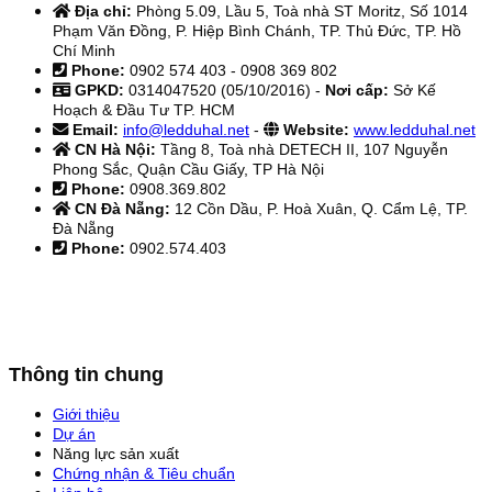
Địa chỉ:
Phòng 5.09, Lầu 5, Toà nhà ST Moritz, Số 1014
Phạm Văn Đồng, P. Hiệp Bình Chánh, TP. Thủ Đức, TP. Hồ
Chí Minh
Phone:
0902 574 403 - 0908 369 802
GPKD:
0314047520 (05/10/2016) -
Nơi cấp:
Sở Kế
Hoạch & Đầu Tư TP. HCM
Email:
info@ledduhal.net
-
Website:
www.ledduhal.net
CN Hà Nội:
Tầng 8, Toà nhà DETECH II, 107 Nguyễn
Phong Sắc, Quận Cầu Giấy, TP Hà Nội
Phone:
0908.369.802
CN Đà Nẵng:
12 Cồn Dầu, P. Hoà Xuân, Q. Cẩm Lệ, TP.
Đà Nẵng
Phone:
0902.574.403
Thông tin chung
Giới thiệu
Dự án
Năng lực sản xuất
Chứng nhận & Tiêu chuẩn