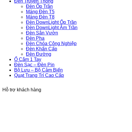
Đèn Truyền Thống
Đèn Ốp Trần
Máng Đèn T5
Máng Đèn T8
Đèn DownLight Ốp Trần
Đèn DownLight Âm Trần
Đèn Sân Vườn
Đèn Pha
Đèn Chóa Công Nghiệp
Đèn Khẩn Cấp
Đèn Đường
Ổ Cắm 1 Tay
Đèn Sạc – Đèn Pin
Bộ Lưu – Bộ Cảm Biến
Quạt Trang Trí Cao Cấp
Hỗ trợ khách hàng