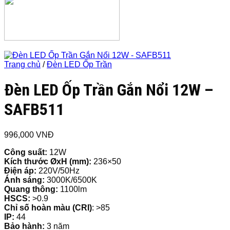
Trang chủ
/
Đèn LED Ốp Trần
Đèn LED Ốp Trần Gắn Nổi 12W –
SAFB511
996,000
VNĐ
Công suất:
12W
Kích thước ØxH (mm):
236×50
Điện áp:
220V/50Hz
Ánh sáng:
3000K/6500K
Quang thông:
1100lm
HSCS:
>0.9
Chỉ số hoàn màu (CRI)
: >85
IP:
44
Bảo hành:
3 năm