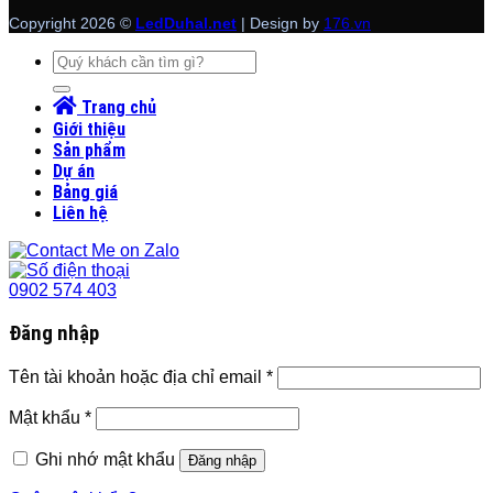
Copyright 2026 ©
LedDuhal.net
| Design by
176.vn
Tìm
kiếm:
Trang chủ
Giới thiệu
Sản phẩm
Dự án
Bảng giá
Liên hệ
0902 574 403
Đăng nhập
Tên tài khoản hoặc địa chỉ email
*
Mật khẩu
*
Ghi nhớ mật khẩu
Đăng nhập