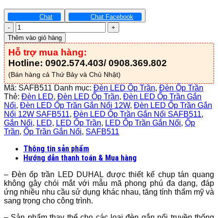
Chat
Chat Facebook
Đèn
LED
Thêm vào giỏ hàng
Ốp
Hỗ trợ mua hàng:
Trần
Gắn
Hotline: 0902.574.403/ 0908.369.802
Nổi
(Bán hàng cả Thứ Bảy và Chủ Nhật)
12W
-
Mã:
SAFB511
Danh mục:
Đèn LED Ốp Trần
,
Đèn Ốp Trần
SAFB511
Thẻ:
Đèn LED
,
Đèn LED Ốp Trần
,
Đèn LED Ốp Trần Gắn
số
Nổi
,
Đèn LED Ốp Trần Gắn Nổi 12W
,
Đèn LED Ốp Trần Gắn
lượng
Nổi 12W SAFB511
,
Đèn LED Ốp Trần Gắn Nổi SAFB511
,
Gắn Nổi
,
LED
,
LED Ốp Trần
,
LED Ốp Trần Gắn Nổi
,
Ốp
Trần
,
Ốp Trần Gắn Nổi
,
SAFB511
Thông tin sản phẩm
Hướng dẫn thanh toán & Mua hàng
– Đèn ốp trần LED DUHAL được thiết kế chụp tán quang
không gây chói mắt với mẫu mã phong phú đa dạng, đáp
ứng nhiều nhu cầu sử dụng khác nhau, tăng tính thẩm mỹ và
sang trọng cho công trình.
– Sản phẩm thay thế cho các loại đèn gắn nổi truyền thống