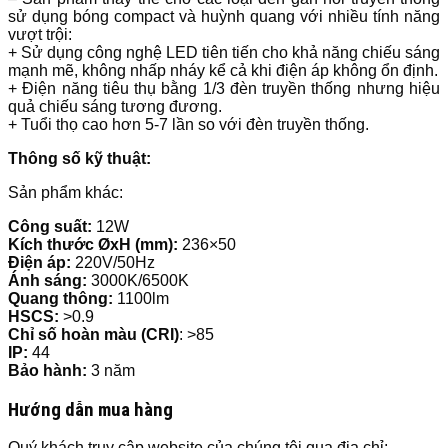
sử dụng bóng compact và huỳnh quang với nhiều tính năng
vượt trội:
+ Sử dụng công nghệ LED tiên tiến cho khả năng chiếu sáng
mạnh mẽ, không nhấp nháy kể cả khi điện áp không ổn định.
+ Điện năng tiêu thụ bằng 1/3 đèn truyền thống nhưng hiệu
quả chiếu sáng tương đương.
+ Tuổi thọ cao hơn 5-7 lần so với đèn truyền thống.
Thông số kỹ thuật:
Sản phẩm khác:
Công suất:
12W
Kích thước ØxH (mm):
236×50
Điện áp:
220V/50Hz
Ánh sáng:
3000K/6500K
Quang thông:
1100lm
HSCS:
>0.9
Chỉ số hoàn màu (CRI)
: >85
IP:
44
Bảo hành:
3 năm
Hướng dẫn mua hàng
Quý khách truy cập website của chúng tôi qua địa chỉ: