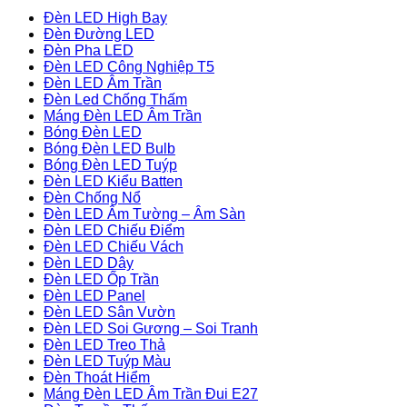
Đèn LED High Bay
Đèn Đường LED
Đèn Pha LED
Đèn LED Công Nghiệp T5
Đèn LED Âm Trần
Đèn Led Chống Thấm
Máng Đèn LED Âm Trần
Bóng Đèn LED
Bóng Đèn LED Bulb
Bóng Đèn LED Tuýp
Đèn LED Kiểu Batten
Đèn Chống Nổ
Đèn LED Âm Tường – Âm Sàn
Đèn LED Chiếu Điểm
Đèn LED Chiếu Vách
Đèn LED Dây
Đèn LED Ốp Trần
Đèn LED Panel
Đèn LED Sân Vườn
Đèn LED Soi Gương – Soi Tranh
Đèn LED Treo Thả
Đèn LED Tuýp Màu
Đèn Thoát Hiểm
Máng Đèn LED Âm Trần Đui E27