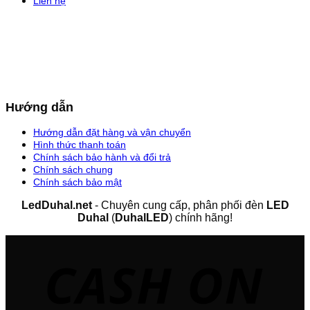
Liên hệ
Hướng dẫn
Hướng dẫn đặt hàng và vận chuyển
Hình thức thanh toán
Chính sách bảo hành và đổi trả
Chính sách chung
Chính sách bảo mật
LedDuhal.net
- Chuyên cung cấp, phân phối đèn
LED
Duhal
(
DuhalLED
) chính hãng!