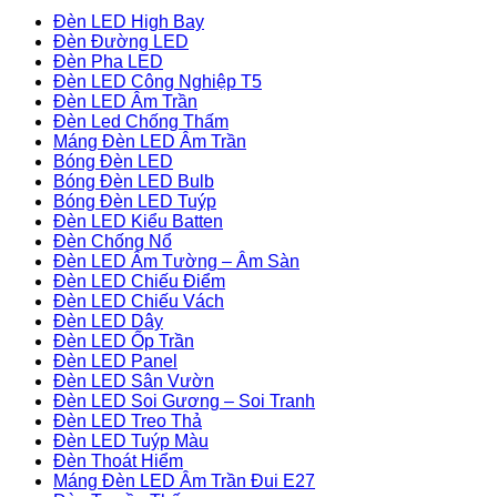
Đèn LED High Bay
Đèn Đường LED
Đèn Pha LED
Đèn LED Công Nghiệp T5
Đèn LED Âm Trần
Đèn Led Chống Thấm
Máng Đèn LED Âm Trần
Bóng Đèn LED
Bóng Đèn LED Bulb
Bóng Đèn LED Tuýp
Đèn LED Kiểu Batten
Đèn Chống Nổ
Đèn LED Âm Tường – Âm Sàn
Đèn LED Chiếu Điểm
Đèn LED Chiếu Vách
Đèn LED Dây
Đèn LED Ốp Trần
Đèn LED Panel
Đèn LED Sân Vườn
Đèn LED Soi Gương – Soi Tranh
Đèn LED Treo Thả
Đèn LED Tuýp Màu
Đèn Thoát Hiểm
Máng Đèn LED Âm Trần Đui E27