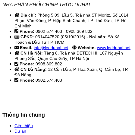
NHÀ PHÂN PHỐI CHÍNH THỨC DUHAL
Địa chỉ:
Phòng 5.09, Lầu 5, Toà nhà ST Moritz, Số 1014
Phạm Văn Đồng, P. Hiệp Bình Chánh, TP. Thủ Đức, TP. Hồ
Chí Minh
Phone:
0902 574 403 - 0908 369 802
GPKD:
0314047520 (05/10/2016) -
Nơi cấp:
Sở Kế
Hoạch & Đầu Tư TP. HCM
Email:
info@ledduhal.net
-
Website:
www.ledduhal.net
CN Hà Nội:
Tầng 8, Toà nhà DETECH II, 107 Nguyễn
Phong Sắc, Quận Cầu Giấy, TP Hà Nội
Phone:
0908.369.802
CN Đà Nẵng:
12 Cồn Dầu, P. Hoà Xuân, Q. Cẩm Lệ, TP.
Đà Nẵng
Phone:
0902.574.403
Thông tin chung
Giới thiệu
Dự án