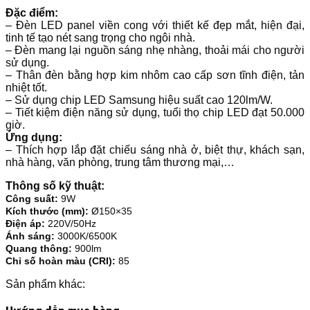
Đặc điểm:
– Đèn LED panel viền cong với thiết kế đẹp mắt, hiện đại,
tinh tế tạo nét sang trọng cho ngôi nhà.
– Đèn mang lại nguồn sáng nhẹ nhàng, thoải mái cho người
sử dụng.
– Thân đèn bằng hợp kim nhôm cao cấp sơn tĩnh điện, tản
nhiệt tốt.
– Sử dụng chip LED Samsung hiệu suất cao 120lm/W.
– Tiết kiệm điện năng sử dụng, tuổi thọ chip LED đạt 50.000
giờ.
Ứng dụng:
– Thích hợp lắp đặt chiếu sáng nhà ở, biệt thự, khách sạn,
nhà hàng, văn phòng, trung tâm thương mại,…
Thông số kỹ thuật:
Công suất:
9W
Kích thước (mm):
Ø150×35
Điện áp:
220V/50Hz
Ánh sáng:
3000K/6500K
Quang thông:
900lm
Chỉ số hoàn màu (CRI):
85
Sản phẩm khác: