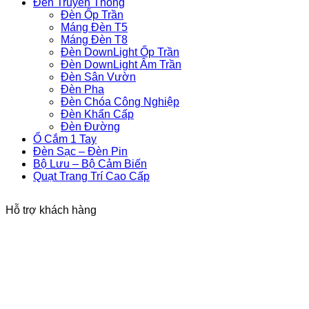
Đèn Truyền Thống
Đèn Ốp Trần
Máng Đèn T5
Máng Đèn T8
Đèn DownLight Ốp Trần
Đèn DownLight Âm Trần
Đèn Sân Vườn
Đèn Pha
Đèn Chóa Công Nghiệp
Đèn Khẩn Cấp
Đèn Đường
Ổ Cắm 1 Tay
Đèn Sạc – Đèn Pin
Bộ Lưu – Bộ Cảm Biến
Quạt Trang Trí Cao Cấp
Hỗ trợ khách hàng