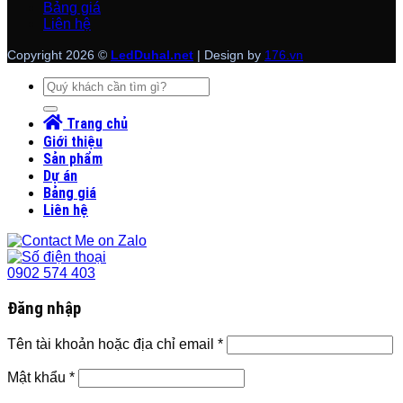
Bảng giá
Liên hệ
Copyright 2026 ©
LedDuhal.net
| Design by
176.vn
Tìm
kiếm:
Trang chủ
Giới thiệu
Sản phẩm
Dự án
Bảng giá
Liên hệ
0902 574 403
Đăng nhập
Tên tài khoản hoặc địa chỉ email
*
Mật khẩu
*