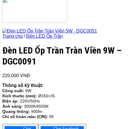
Trang chủ
/
Đèn LED Ốp Trần
Đèn LED Ốp Trần Tràn Viền 9W –
DGC0091
220,000
VNĐ
Thông số kỹ thuật:
Công suất:
9W
Kích thước (mm):
Ø150×35
Điện áp:
220V/50Hz
Ánh sáng:
3000K/6500K
Quang thông:
900lm
Chỉ số hoàn màu (CRI):
85
Chat
Chat Facebook