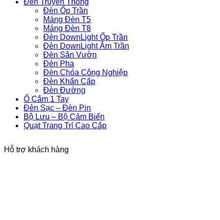
Đèn Truyền Thống
Đèn Ốp Trần
Máng Đèn T5
Máng Đèn T8
Đèn DownLight Ốp Trần
Đèn DownLight Âm Trần
Đèn Sân Vườn
Đèn Pha
Đèn Chóa Công Nghiệp
Đèn Khẩn Cấp
Đèn Đường
Ổ Cắm 1 Tay
Đèn Sạc – Đèn Pin
Bộ Lưu – Bộ Cảm Biến
Quạt Trang Trí Cao Cấp
Hỗ trợ khách hàng