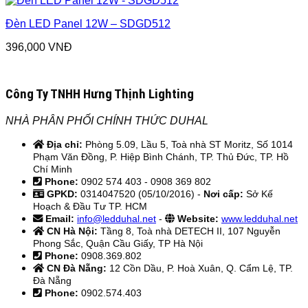
Đèn LED Panel 12W – SDGD512
396,000
VNĐ
Công Ty TNHH Hưng Thịnh Lighting
NHÀ PHÂN PHỐI CHÍNH THỨC DUHAL
Địa chỉ:
Phòng 5.09, Lầu 5, Toà nhà ST Moritz, Số 1014
Phạm Văn Đồng, P. Hiệp Bình Chánh, TP. Thủ Đức, TP. Hồ
Chí Minh
Phone:
0902 574 403 - 0908 369 802
GPKD:
0314047520 (05/10/2016) -
Nơi cấp:
Sở Kế
Hoạch & Đầu Tư TP. HCM
Email:
info@ledduhal.net
-
Website:
www.ledduhal.net
CN Hà Nội:
Tầng 8, Toà nhà DETECH II, 107 Nguyễn
Phong Sắc, Quận Cầu Giấy, TP Hà Nội
Phone:
0908.369.802
CN Đà Nẵng:
12 Cồn Dầu, P. Hoà Xuân, Q. Cẩm Lệ, TP.
Đà Nẵng
Phone:
0902.574.403