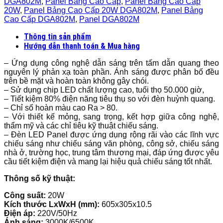
DGA802M
,
Panel Bảng Cao Cấp
,
Panel Bảng Cao Cấp
20W
,
Panel Bảng Cao Cấp 20W DGA802M
,
Panel Bảng
Cao Cấp DGA802M
,
Panel DGA802M
Thông tin sản phẩm
Hướng dẫn thanh toán & Mua hàng
– Ứng dụng công nghệ dẫn sáng trên tấm dẫn quang theo
nguyên lý phản xạ toàn phần. Ánh sáng được phân bố đều
trên bề mặt và hoàn toàn không gây chói.
– Sử dụng chip LED chất lượng cao, tuổi thọ 50.000 giờ,
– Tiết kiệm 80% điện năng tiêu thụ so với đèn huỳnh quang.
– Chỉ số hoàn màu cao Ra > 80.
– Với thiết kế mỏng, sang trọng, kết hợp giữa công nghệ,
thẩm mỹ và các chỉ tiêu kỹ thuật chiếu sáng.
– Đèn LED Panel được ứng dụng rộng rãi vào các lĩnh vực
chiếu sáng như chiếu sáng văn phòng, công sở, chiếu sáng
nhà ở, trường học, trung tâm thương mại, đáp ứng được yêu
cầu tiết kiệm điện và mang lại hiệu quả chiếu sáng tốt nhất.
Thông số kỹ thuật:
Công suất:
20W
Kích thước LxWxH (mm):
605x305x10.5
Điện áp:
220V/50Hz
Ánh sáng:
3000K/6500K