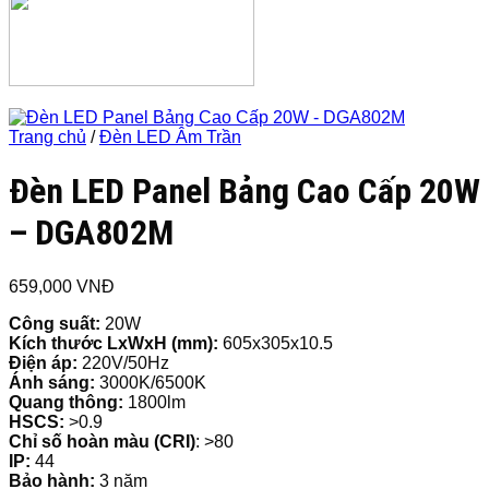
Trang chủ
/
Đèn LED Âm Trần
Đèn LED Panel Bảng Cao Cấp 20W
– DGA802M
659,000
VNĐ
Công suất:
20W
Kích thước LxWxH (mm):
605x305x10.5
Điện áp:
220V/50Hz
Ánh sáng:
3000K/6500K
Quang thông:
1800lm
HSCS:
>0.9
Chỉ số hoàn màu (CRI)
: >80
IP:
44
Bảo hành:
3 năm