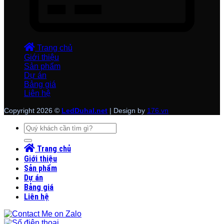
Trang chủ
Giới thiệu
Sản phẩm
Dự án
Bảng giá
Liên hệ
Copyright 2026 ©
LedDuhal.net
| Design by
176.vn
Tìm
kiếm:
Trang chủ
Giới thiệu
Sản phẩm
Dự án
Bảng giá
Liên hệ