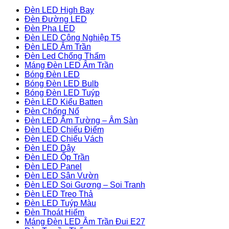
Đèn LED High Bay
Đèn Đường LED
Đèn Pha LED
Đèn LED Công Nghiệp T5
Đèn LED Âm Trần
Đèn Led Chống Thấm
Máng Đèn LED Âm Trần
Bóng Đèn LED
Bóng Đèn LED Bulb
Bóng Đèn LED Tuýp
Đèn LED Kiểu Batten
Đèn Chống Nổ
Đèn LED Âm Tường – Âm Sàn
Đèn LED Chiếu Điểm
Đèn LED Chiếu Vách
Đèn LED Dây
Đèn LED Ốp Trần
Đèn LED Panel
Đèn LED Sân Vườn
Đèn LED Soi Gương – Soi Tranh
Đèn LED Treo Thả
Đèn LED Tuýp Màu
Đèn Thoát Hiểm
Máng Đèn LED Âm Trần Đui E27