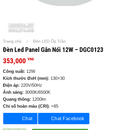
Trang chủ
Đèn LED Ốp Trần
/
Đèn Led Panel Gắn Nổi 12W – DGC0123
353,000
VNĐ
Công suất:
12W
Kích thước ØxH (mm):
130×30
Điện áp:
220V/50Hz
Ánh sáng:
3000K/6500K
Quang thông:
1200lm
Chỉ số hoàn màu (CRI)
: >85
Chat
Chat Facebook