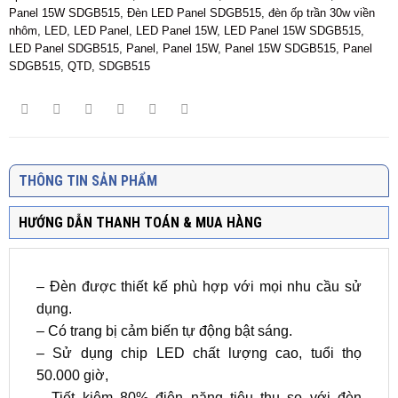
Panel 15W SDGB515
,
Đèn LED Panel SDGB515
,
đèn ốp trần 30w viền
nhôm
,
LED
,
LED Panel
,
LED Panel 15W
,
LED Panel 15W SDGB515
,
LED Panel SDGB515
,
Panel
,
Panel 15W
,
Panel 15W SDGB515
,
Panel
SDGB515
,
QTD
,
SDGB515
THÔNG TIN SẢN PHẨM
HƯỚNG DẪN THANH TOÁN & MUA HÀNG
– Đèn được thiết kế phù hợp với mọi nhu cầu sử
dụng.
– Có trang bị cảm biến tự động bật sáng.
– Sử dụng chip LED chất lượng cao, tuổi thọ
50.000 giờ,
– Tiết kiệm 80% điện năng tiêu thụ so với đèn