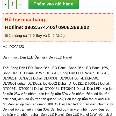
Đèn Led Panel Gắn Nổi 12W - DGC0123 số lượng
Thêm vào giỏ hàng
Hỗ trợ mua hàng:
Hotline: 0902.574.403/ 0908.369.802
(Bán hàng cả Thứ Bảy và Chủ Nhật)
Mã:
DGC0123
Danh mục:
Đèn LED Ốp Trần
,
Đèn LED Panel
Thẻ:
Bóng Đèn LED
,
Bóng Đèn LED Panel
,
Bóng Đèn LED Panel 15W
,
Bóng Đèn LED Panel 15W SDGB515
,
Bóng Đèn LED Panel SDGB515
,
DLN0251
,
DLN0251 Duhal
,
DLN0301
,
DLN0301 Duhal
,
DLN0501
,
DLN0501 duhal
,
DLN0502
,
DLN0502 Duhal
,
DTQ0121
,
DTQ0121 Duhal
,
DTQ0241
,
DTQ0241 Duhal
,
DTQ0421
,
DTQ0421 Duhal
,
Đèn LED
,
đèn led
ốp trần 25w viền nhôm
,
đèn led ốp trần 50w viền nhôm
,
Đèn led ốp trần
chữ nhật
,
đèn led ốp trần tán quang 12w
,
Đèn led ốp trần tán quang 180
độ
,
đèn led ốp trần tán quang 180 độ 12w
,
Đèn led ốp trần viền nhôm 25w
,
Đèn led ốp trần viền nhôm 30w
,
đèn led ốp trần viền nhôm 50w
,
đèn led
ốp trần viền nhôm duhal
,
Đèn LED Panel
,
Đèn LED Panel 15W
,
Đèn LED