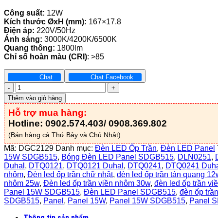
Công suất:
12W
Kích thước ØxH (mm):
167×17.8
Điện áp:
220V/50Hz
Ánh sáng:
3000K/4200K/6500K
Quang thông:
1800lm
Chỉ số hoàn màu (CRI)
: >85
Chat
Chat Facebook
Đèn
Led
Thêm vào giỏ hàng
Panel
Hỗ trợ mua hàng:
Ốp
Trần
Hotline: 0902.574.403/ 0908.369.802
Siêu
(Bán hàng cả Thứ Bảy và Chủ Nhật)
Mỏng
Đổi
Mã:
DGC2129
Danh mục:
Đèn LED Ốp Trần
,
Đèn LED Panel
Màu
15W SDGB515
,
Bóng Đèn LED Panel SDGB515
,
DLN0251
,
12W
Duhal
,
DTQ0121
,
DTQ0121 Duhal
,
DTQ0241
,
DTQ0241 Duha
-
nhôm
,
Đèn led ốp trần chữ nhật
,
đèn led ốp trần tán quang 12
DGC2129
nhôm 25w
,
Đèn led ốp trần viền nhôm 30w
,
đèn led ốp trần v
số
Panel 15W SDGB515
,
Đèn LED Panel SDGB515
,
đèn ốp trầ
lượng
SDGB515
,
Panel
,
Panel 15W
,
Panel 15W SDGB515
,
Panel 
Thông tin sản phẩm