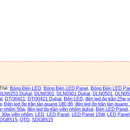
Thẻ:
Bóng Đèn LED
,
Bóng Đèn LED Panel
,
Bóng Đèn LED Pa
DLN0251 Duhal
,
DLN0301
,
DLN0301 Duhal
,
DLN0501
,
DLN05
l
,
DTQ0421
,
DTQ0421 Duhal
,
Đèn LED
,
đèn led ốp trần 25w 
w
,
Đèn led ốp trần tán quang 180 độ
,
đèn led ốp trần tán quang
iền nhôm 50w
,
đèn led ốp trần viền nhôm duhal
,
Đèn LED Panel
n 30w viền nhôm
,
LED
,
LED Panel
,
LED Panel 15W
,
LED Pane
SDGB515
,
QTD
,
SDGB515