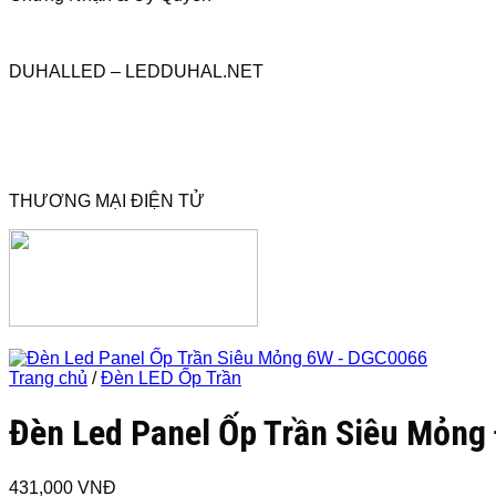
DUHALLED – LEDDUHAL.NET
THƯƠNG MẠI ĐIỆN TỬ
Trang chủ
/
Đèn LED Ốp Trần
Đèn Led Panel Ốp Trần Siêu Mỏn
431,000
VNĐ