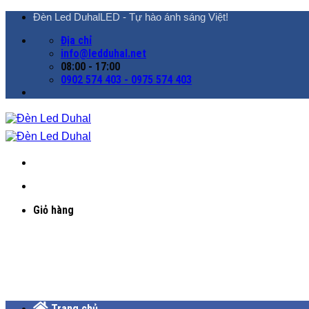
Chuyển
Đèn Led DuhalLED - Tự hào ánh sáng Việt!
đến
Địa chỉ
nội
info@ledduhal.net
dung
08:00 - 17:00
0902 574 403 - 0975 574 403
Giỏ hàng
Trang chủ