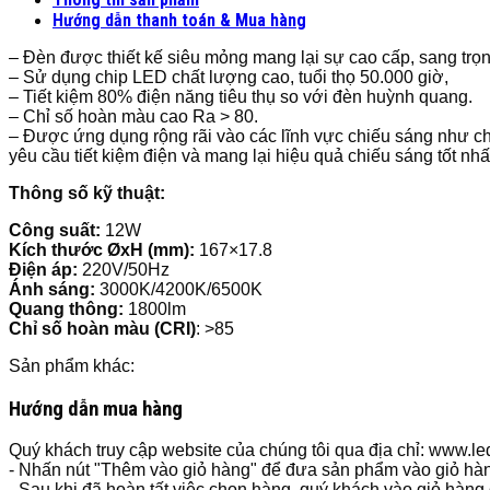
Hướng dẫn thanh toán & Mua hàng
– Đèn được thiết kế siêu mỏng mang lại sự cao cấp, sang trọ
– Sử dụng chip LED chất lượng cao, tuổi thọ 50.000 giờ,
– Tiết kiệm 80% điện năng tiêu thụ so với đèn huỳnh quang.
– Chỉ số hoàn màu cao Ra > 80.
– Được ứng dụng rộng rãi vào các lĩnh vực chiếu sáng như c
yêu cầu tiết kiệm điện và mang lại hiệu quả chiếu sáng tốt nhấ
Thông số kỹ thuật:
Công suất:
12W
Kích thước ØxH (mm):
167×17.8
Điện áp:
220V/50Hz
Ánh sáng:
3000K/4200K/6500K
Quang thông:
1800lm
Chỉ số hoàn màu (CRI)
: >85
Sản phẩm khác:
Hướng dẫn mua hàng
Quý khách truy cập website của chúng tôi qua địa chỉ: www.
- Nhấn nút "Thêm vào giỏ hàng" để đưa sản phẩm vào giỏ hà
- Sau khi đã hoàn tất việc chọn hàng, quý khách vào giỏ hàng