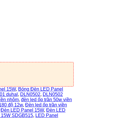
nel 15W
,
Bóng Đèn LED Panel
01 duhal
,
DLN0502
,
DLN0502
viền nhôm
,
đèn led ốp trần 50w viền
 180 độ 12w
,
Đèn led ốp trần viền
,
Đèn LED Panel 15W
,
Đèn LED
l 15W SDGB515
,
LED Panel