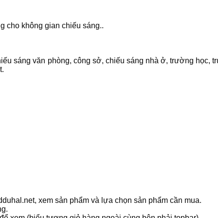
ng cho không gian chiếu sáng..
hiếu sáng văn phòng, công sở, chiếu sáng nhà ở, trường học, 
t.
ledduhal.net, xem sản phẩm và lựa chọn sản phẩm cần mua.
ng.
 để xem (biểu tượng giỏ hàng ngoài cùng bên phải topbar).