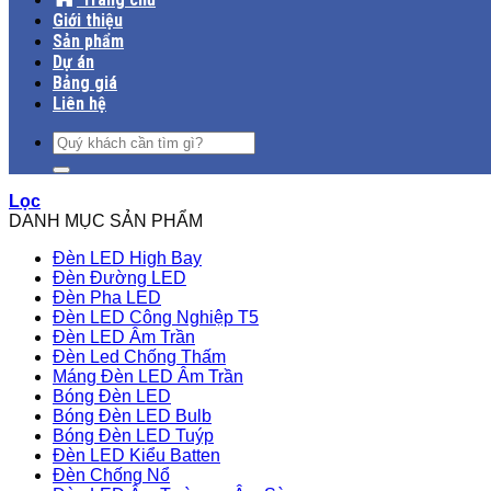
Giới thiệu
Sản phẩm
Dự án
Bảng giá
Liên hệ
Tìm
kiếm:
Lọc
DANH MỤC SẢN PHẨM
Đèn LED High Bay
Đèn Đường LED
Đèn Pha LED
Đèn LED Công Nghiệp T5
Đèn LED Âm Trần
Đèn Led Chống Thấm
Máng Đèn LED Âm Trần
Bóng Đèn LED
Bóng Đèn LED Bulb
Bóng Đèn LED Tuýp
Đèn LED Kiểu Batten
Đèn Chống Nổ