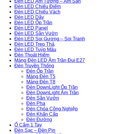
Đèn LED Âm Tường – Âm Sàn
Đèn LED Chiếu Điểm
Đèn LED Chiếu Vách
Đèn LED Dây
Đèn LED Ốp Trần
Đèn LED Panel
Đèn LED Sân Vườn
Đèn LED Soi Gương – Soi Tranh
Đèn LED Treo Thả
Đèn LED Tuýp Màu
Đèn Thoát Hiểm
Máng Đèn LED Âm Trần Đui E27
Đèn Truyền Thống
Đèn Ốp Trần
Máng Đèn T5
Máng Đèn T8
Đèn DownLight Ốp Trần
Đèn DownLight Âm Trần
Đèn Sân Vườn
Đèn Pha
Đèn Chóa Công Nghiệp
Đèn Khẩn Cấp
Đèn Đường
Ổ Cắm 1 Tay
Đèn Sạc – Đèn Pin