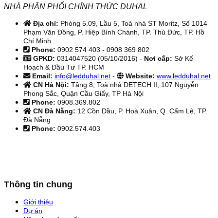
NHÀ PHÂN PHỐI CHÍNH THỨC DUHAL
Địa chỉ:
Phòng 5.09, Lầu 5, Toà nhà ST Moritz, Số 1014
Phạm Văn Đồng, P. Hiệp Bình Chánh, TP. Thủ Đức, TP. Hồ
Chí Minh
Phone:
0902 574 403 - 0908 369 802
GPKD:
0314047520 (05/10/2016) -
Nơi cấp:
Sở Kế
Hoạch & Đầu Tư TP. HCM
Email:
info@ledduhal.net
-
Website:
www.ledduhal.net
CN Hà Nội:
Tầng 8, Toà nhà DETECH II, 107 Nguyễn
Phong Sắc, Quận Cầu Giấy, TP Hà Nội
Phone:
0908.369.802
CN Đà Nẵng:
12 Cồn Dầu, P. Hoà Xuân, Q. Cẩm Lệ, TP.
Đà Nẵng
Phone:
0902.574.403
Thông tin chung
Giới thiệu
Dự án