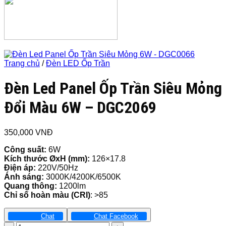
Trang chủ
/
Đèn LED Ốp Trần
Đèn Led Panel Ốp Trần Siêu Mỏng
Đổi Màu 6W – DGC2069
350,000
VNĐ
Công suất:
6W
Kích thước ØxH (mm):
126×17.8
Điện áp:
220V/50Hz
Ánh sáng:
3000K/4200K/6500K
Quang thông:
1200lm
Chỉ số hoàn màu (CRI)
: >85
Chat
Chat Facebook
Đèn