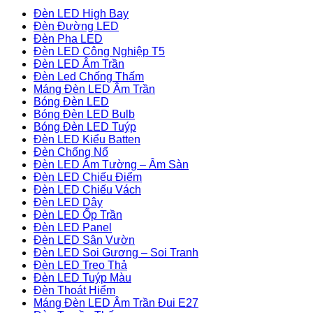
Đèn LED High Bay
Đèn Đường LED
Đèn Pha LED
Đèn LED Công Nghiệp T5
Đèn LED Âm Trần
Đèn Led Chống Thấm
Máng Đèn LED Âm Trần
Bóng Đèn LED
Bóng Đèn LED Bulb
Bóng Đèn LED Tuýp
Đèn LED Kiểu Batten
Đèn Chống Nổ
Đèn LED Âm Tường – Âm Sàn
Đèn LED Chiếu Điểm
Đèn LED Chiếu Vách
Đèn LED Dây
Đèn LED Ốp Trần
Đèn LED Panel
Đèn LED Sân Vườn
Đèn LED Soi Gương – Soi Tranh
Đèn LED Treo Thả
Đèn LED Tuýp Màu
Đèn Thoát Hiểm
Máng Đèn LED Âm Trần Đui E27