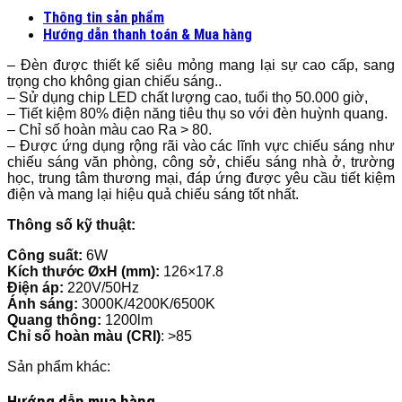
Thông tin sản phẩm
Hướng dẫn thanh toán & Mua hàng
– Đèn được thiết kế siêu mỏng mang lại sự cao cấp, sang
trọng cho không gian chiếu sáng..
– Sử dụng chip LED chất lượng cao, tuổi thọ 50.000 giờ,
– Tiết kiệm 80% điện năng tiêu thụ so với đèn huỳnh quang.
– Chỉ số hoàn màu cao Ra > 80.
– Được ứng dụng rộng rãi vào các lĩnh vực chiếu sáng như
chiếu sáng văn phòng, công sở, chiếu sáng nhà ở, trường
học, trung tâm thương mại, đáp ứng được yêu cầu tiết kiệm
điện và mang lại hiệu quả chiếu sáng tốt nhất.
Thông số kỹ thuật:
Công suất:
6W
Kích thước ØxH (mm):
126×17.8
Điện áp:
220V/50Hz
Ánh sáng:
3000K/4200K/6500K
Quang thông:
1200lm
Chỉ số hoàn màu (CRI)
: >85
Sản phẩm khác:
Hướng dẫn mua hàng