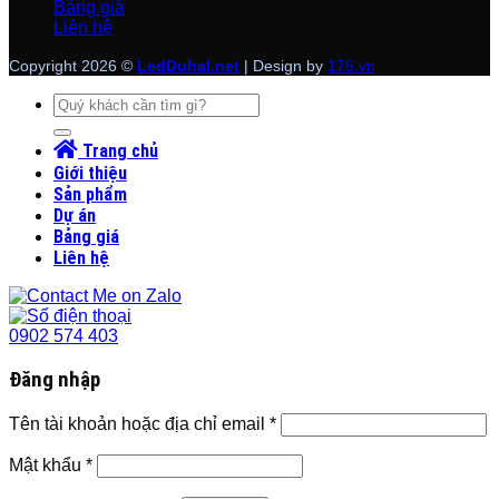
Bảng giá
Liên hệ
Copyright 2026 ©
LedDuhal.net
| Design by
176.vn
Tìm
kiếm:
Trang chủ
Giới thiệu
Sản phẩm
Dự án
Bảng giá
Liên hệ
0902 574 403
Đăng nhập
Tên tài khoản hoặc địa chỉ email
*
Mật khẩu
*