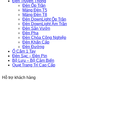
Đèn Truyền Thống
Đèn Ốp Trần
Máng Đèn T5
Máng Đèn T8
Đèn DownLight Ốp Trần
Đèn DownLight Âm Trần
Đèn Sân Vườn
Đèn Pha
Đèn Chóa Công Nghiệp
Đèn Khẩn Cấp
Đèn Đường
Ổ Cắm 1 Tay
Đèn Sạc – Đèn Pin
Bộ Lưu – Bộ Cảm Biến
Quạt Trang Trí Cao Cấp
Hỗ trợ khách hàng