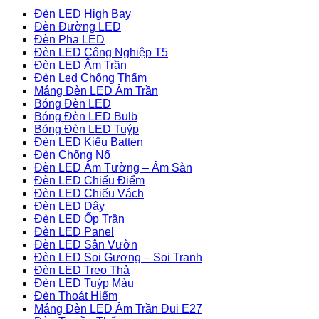
Đèn LED High Bay
Đèn Đường LED
Đèn Pha LED
Đèn LED Công Nghiệp T5
Đèn LED Âm Trần
Đèn Led Chống Thấm
Máng Đèn LED Âm Trần
Bóng Đèn LED
Bóng Đèn LED Bulb
Bóng Đèn LED Tuýp
Đèn LED Kiểu Batten
Đèn Chống Nổ
Đèn LED Âm Tường – Âm Sàn
Đèn LED Chiếu Điểm
Đèn LED Chiếu Vách
Đèn LED Dây
Đèn LED Ốp Trần
Đèn LED Panel
Đèn LED Sân Vườn
Đèn LED Soi Gương – Soi Tranh
Đèn LED Treo Thả
Đèn LED Tuýp Màu
Đèn Thoát Hiểm
Máng Đèn LED Âm Trần Đui E27