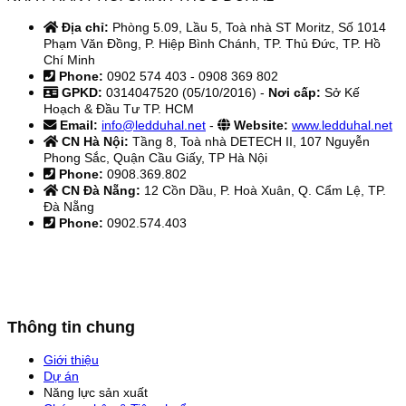
Địa chỉ:
Phòng 5.09, Lầu 5, Toà nhà ST Moritz, Số 1014
Phạm Văn Đồng, P. Hiệp Bình Chánh, TP. Thủ Đức, TP. Hồ
Chí Minh
Phone:
0902 574 403 - 0908 369 802
GPKD:
0314047520 (05/10/2016) -
Nơi cấp:
Sở Kế
Hoạch & Đầu Tư TP. HCM
Email:
info@ledduhal.net
-
Website:
www.ledduhal.net
CN Hà Nội:
Tầng 8, Toà nhà DETECH II, 107 Nguyễn
Phong Sắc, Quận Cầu Giấy, TP Hà Nội
Phone:
0908.369.802
CN Đà Nẵng:
12 Cồn Dầu, P. Hoà Xuân, Q. Cẩm Lệ, TP.
Đà Nẵng
Phone:
0902.574.403
Thông tin chung
Giới thiệu
Dự án
Năng lực sản xuất