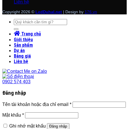
Liên hệ
Copyright 2026 ©
LedDuhal.net
| Design by
176.vn
Tìm
kiếm:
Trang chủ
Giới thiệu
Sản phẩm
Dự án
Bảng giá
Liên hệ
0902 574 403
Đăng nhập
Tên tài khoản hoặc địa chỉ email
*
Mật khẩu
*
Ghi nhớ mật khẩu
Đăng nhập