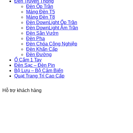
Đèn Truyền Thống
Đèn Ốp Trần
Máng Đèn T5
Máng Đèn T8
Đèn DownLight Ốp Trần
Đèn DownLight Âm Trần
Đèn Sân Vườn
Đèn Pha
Đèn Chóa Công Nghiệp
Đèn Khẩn Cấp
Đèn Đường
Ổ Cắm 1 Tay
Đèn Sạc – Đèn Pin
Bộ Lưu – Bộ Cảm Biến
Quạt Trang Trí Cao Cấp
Hỗ trợ khách hàng