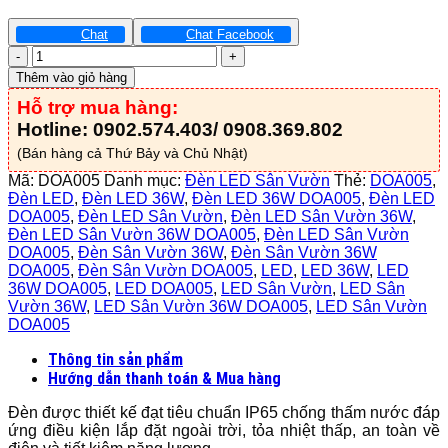
Chat
Chat Facebook
Đèn
LED
Thêm vào giỏ hàng
Sân
Hỗ trợ mua hàng:
Vườn
36W
Hotline: 0902.574.403/ 0908.369.802
-
(Bán hàng cả Thứ Bảy và Chủ Nhật)
DOA005
số
Mã:
DOA005
Danh mục:
Đèn LED Sân Vườn
Thẻ:
DOA005
,
lượng
Đèn LED
,
Đèn LED 36W
,
Đèn LED 36W DOA005
,
Đèn LED
DOA005
,
Đèn LED Sân Vườn
,
Đèn LED Sân Vườn 36W
,
Đèn LED Sân Vườn 36W DOA005
,
Đèn LED Sân Vườn
DOA005
,
Đèn Sân Vườn 36W
,
Đèn Sân Vườn 36W
DOA005
,
Đèn Sân Vườn DOA005
,
LED
,
LED 36W
,
LED
36W DOA005
,
LED DOA005
,
LED Sân Vườn
,
LED Sân
Vườn 36W
,
LED Sân Vườn 36W DOA005
,
LED Sân Vườn
DOA005
Thông tin sản phẩm
Hướng dẫn thanh toán & Mua hàng
Đèn được thiết kế đạt tiêu chuẩn IP65 chống thấm nước đáp
ứng điều kiện lắp đặt ngoài trời, tỏa nhiệt thấp, an toàn về