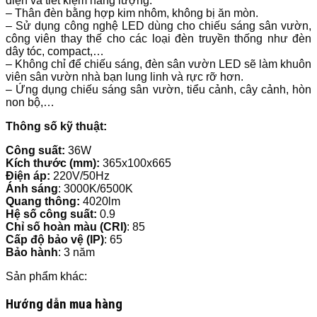
điện và tiết kiệm năng lượng.
– Thân đèn bằng hợp kim nhôm, không bị ăn mòn.
– Sử dụng công nghệ LED dùng cho chiếu sáng sân vườn,
công viên thay thế cho các loại đèn truyền thống như đèn
dây tóc, compact,…
– Không chỉ để chiếu sáng, đèn sân vườn LED sẽ làm khuôn
viên sân vườn nhà bạn lung linh và rực rỡ hơn.
– Ứng dụng chiếu sáng sân vườn, tiểu cảnh, cây cảnh, hòn
non bộ,…
Thông số kỹ thuật:
Công suất:
36W
Kích thước (mm):
365x100x665
Điện áp:
220V/50Hz
Ánh sáng
: 3000K/6500K
Quang thông:
4020lm
Hệ số công suất:
0.9
Chỉ số hoàn màu (CRI)
: 85
Cấp độ bảo vệ (IP)
: 65
Bảo hành
: 3 năm
Sản phẩm khác:
Hướng dẫn mua hàng