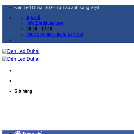
Chuyển
Đèn Led DuhalLED - Tự hào ánh sáng Việt!
đến
Địa chỉ
nội
info@ledduhal.net
dung
08:00 - 17:00
0902 574 403 - 0975 574 403
Giỏ hàng
Trang chủ