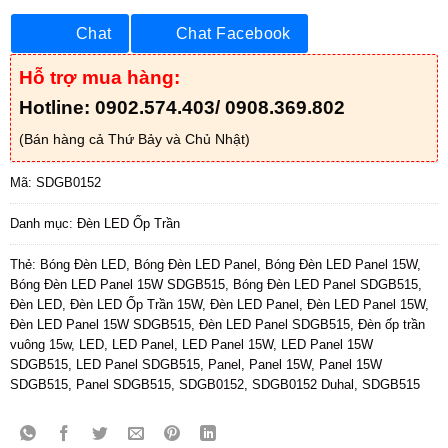
Chat
Chat Facebook
Hỗ trợ mua hàng:
Hotline: 0902.574.403/ 0908.369.802
(Bán hàng cả Thứ Bảy và Chủ Nhật)
Mã:
SDGB0152
Danh mục:
Đèn LED Ốp Trần
Thẻ:
Bóng Đèn LED
,
Bóng Đèn LED Panel
,
Bóng Đèn LED Panel 15W
,
Bóng Đèn LED Panel 15W SDGB515
,
Bóng Đèn LED Panel SDGB515
,
Đèn LED
,
Đèn LED Ốp Trần 15W
,
Đèn LED Panel
,
Đèn LED Panel 15W
,
Đèn LED Panel 15W SDGB515
,
Đèn LED Panel SDGB515
,
Đèn ốp trần
vuông 15w
,
LED
,
LED Panel
,
LED Panel 15W
,
LED Panel 15W
SDGB515
,
LED Panel SDGB515
,
Panel
,
Panel 15W
,
Panel 15W
SDGB515
,
Panel SDGB515
,
SDGB0152
,
SDGB0152 Duhal
,
SDGB515