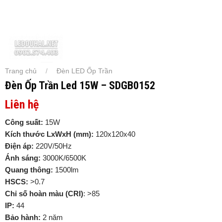
Trang chủ
Đèn LED Ốp Trần
/
Đèn Ốp Trần Led 15W – SDGB0152
Liên hệ
Công suất:
15W
Kích thước LxWxH (mm):
120x120x40
Điện áp:
220V/50Hz
Ánh sáng:
3000K/6500K
Quang thông:
1500lm
HSCS:
>0.7
Chỉ số hoàn màu (CRI)
: >85
IP:
44
Bảo hành:
2 năm