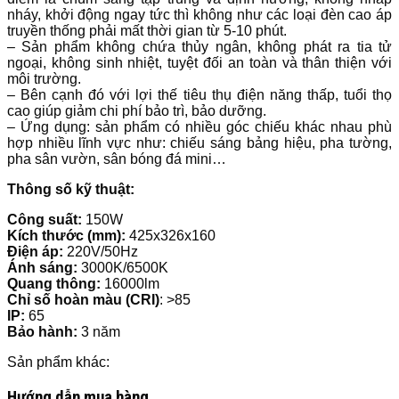
nháy, khởi động ngay tức thì không như các loại đèn cao áp
truyền thống phải mất thời gian từ 5-10 phút.
– Sản phẩm không chứa thủy ngân, không phát ra tia tử
ngoại, không sinh nhiệt, tuyệt đối an toàn và thân thiện với
môi trường.
– Bên cạnh đó với lợi thế tiêu thụ điện năng thấp, tuổi thọ
cao giúp giảm chi phí bảo trì, bảo dưỡng.
– Ứng dụng: sản phẩm có nhiều góc chiếu khác nhau phù
hợp nhiều lĩnh vực như: chiếu sáng bảng hiệu, pha tường,
pha sân vườn, sân bóng đá mini…
Thông số kỹ thuật:
Công suất:
150W
Kích thước
(mm):
425x326x160
Điện áp:
220V/50Hz
Ánh sáng:
3000K/6500K
Quang thông:
16000lm
Chỉ số hoàn màu (CRI)
: >85
IP:
65
Bảo hành:
3 năm
Sản phẩm khác:
Hướng dẫn mua hàng