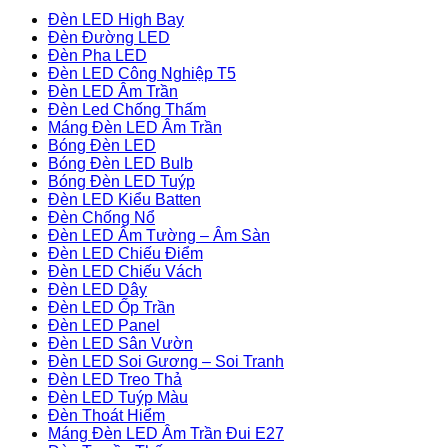
Đèn LED High Bay
Đèn Đường LED
Đèn Pha LED
Đèn LED Công Nghiệp T5
Đèn LED Âm Trần
Đèn Led Chống Thấm
Máng Đèn LED Âm Trần
Bóng Đèn LED
Bóng Đèn LED Bulb
Bóng Đèn LED Tuýp
Đèn LED Kiểu Batten
Đèn Chống Nổ
Đèn LED Âm Tường – Âm Sàn
Đèn LED Chiếu Điểm
Đèn LED Chiếu Vách
Đèn LED Dây
Đèn LED Ốp Trần
Đèn LED Panel
Đèn LED Sân Vườn
Đèn LED Soi Gương – Soi Tranh
Đèn LED Treo Thả
Đèn LED Tuýp Màu
Đèn Thoát Hiểm
Máng Đèn LED Âm Trần Đui E27