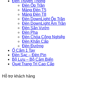
Đèn Truyền Thống
Đèn Ốp Trần
Máng Đèn T5
Máng Đèn T8
Đèn DownLight Ốp Trần
Đèn DownLight Âm Trần
Đèn Sân Vườn
Đèn Pha
Đèn Chóa Công Nghiệp
Đèn Khẩn Cấp
Đèn Đường
Ổ Cắm 1 Tay
Đèn Sạc – Đèn Pin
Bộ Lưu – Bộ Cảm Biến
Quạt Trang Trí Cao Cấp
Hỗ trợ khách hàng