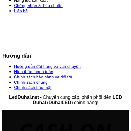
Năng lực sản xuất
Chứng nhận & Tiêu chuẩn
Liên hệ
Hướng dẫn
Hướng dẫn đặt hàng và vận chuyển
Hình thức thanh toán
Chính sách bảo hành và đổi trả
Chính sách chung
Chính sách bảo mật
LedDuhal.net
- Chuyên cung cấp, phân phối đèn
LED
Duhal
(
DuhalLED
) chính hãng!