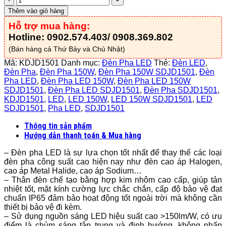
Pha
Thêm vào giỏ hàng
LED
Hỗ trợ mua hàng:
150W
-
Hotline: 0902.574.403/ 0908.369.802
KDJD1501
(Bán hàng cả Thứ Bảy và Chủ Nhật)
số
lượng
Mã:
KDJD1501
Danh mục:
Đèn Pha LED
Thẻ:
Đèn LED
,
Đèn Pha
,
Đèn Pha 150W
,
Đèn Pha 150W SDJD1501
,
Đèn
Pha LED
,
Đèn Pha LED 150W
,
Đèn Pha LED 150W
SDJD1501
,
Đèn Pha LED SDJD1501
,
Đèn Pha SDJD1501
,
KDJD1501
,
LED
,
LED 150W
,
LED 150W SDJD1501
,
LED
SDJD1501
,
Pha LED
,
SDJD1501
Thông tin sản phẩm
Hướng dẫn thanh toán & Mua hàng
– Đèn pha LED là sự lựa chọn tốt nhất để thay thế các loại
đèn pha công suất cao hiện nay như đèn cao áp Halogen,
cao áp Metal Halide, cao áp Sodium…
– Thân đèn chế tạo bằng hợp kim nhôm cao cấp, giúp tản
nhiệt tốt, mặt kính cường lực chắc chắn, cấp độ bảo vệ đạt
chuẩn IP65 đảm bảo hoạt động tốt ngoài trời mà không cần
thiết bị bảo vệ đi kèm.
– Sử dụng nguồn sáng LED hiệu suất cao >150lm/W, có ưu
điểm là chùm sáng tập trung và định hướng, không nhấp