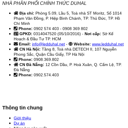
NHÀ PHÂN PHỐI CHÍNH THỨC DUHAL
Địa chỉ:
Phòng 5.09, Lầu 5, Toà nhà ST Moritz, Số 1014
Phạm Văn Đồng, P. Hiệp Bình Chánh, TP. Thủ Đức, TP. Hồ
Chí Minh
Phone:
0902 574 403 - 0908 369 802
GPKD:
0314047520 (05/10/2016) -
Nơi cấp:
Sở Kế
Hoạch & Đầu Tư TP. HCM
Email:
info@ledduhal.net
-
Website:
www.ledduhal.net
CN Hà Nội:
Tầng 8, Toà nhà DETECH II, 107 Nguyễn
Phong Sắc, Quận Cầu Giấy, TP Hà Nội
Phone:
0908.369.802
CN Đà Nẵng:
12 Cồn Dầu, P. Hoà Xuân, Q. Cẩm Lệ, TP.
Đà Nẵng
Phone:
0902.574.403
Thông tin chung
Giới thiệu
Dự án