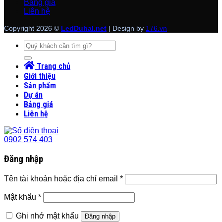
Bảng giá
Liên hệ
Copyright 2026 ©
LedDuhal.net
| Design by
176.vn
Tìm
kiếm:
Trang chủ
Giới thiệu
Sản phẩm
Dự án
Bảng giá
Liên hệ
0902 574 403
Đăng nhập
Tên tài khoản hoặc địa chỉ email
*
Mật khẩu
*
Ghi nhớ mật khẩu
Đăng nhập