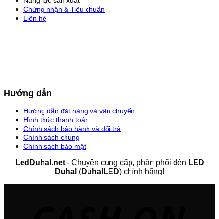
Năng lực sản xuất
Chứng nhận & Tiêu chuẩn
Liên hệ
Hướng dẫn
Hướng dẫn đặt hàng và vận chuyển
Hình thức thanh toán
Chính sách bảo hành và đổi trả
Chính sách chung
Chính sách bảo mật
LedDuhal.net
- Chuyên cung cấp, phân phối đèn
LED
Duhal
(
DuhalLED
) chính hãng!