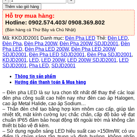
Pha
Thêm vào giỏ hàng
LED
Hỗ trợ mua hàng:
200W
-
Hotline: 0902.574.403/ 0908.369.802
KDJD2001
(Bán hàng cả Thứ Bảy và Chủ Nhật)
số
lượng
Mã:
KKDJD2001
Danh mục:
Đèn Pha LED
Thẻ:
Đèn LED
,
Đèn Pha
,
Đèn Pha 200W
,
Đèn Pha 200W SDJD2001
,
Đèn
Pha LED
,
Đèn Pha LED 200W
,
Đèn Pha LED 200W
SDJD2001
,
Đèn Pha LED SDJD2001
,
Đèn Pha SDJD2001
,
KDJD2001
,
LED
,
LED 200W
,
LED 200W SDJD2001
,
LED
SDJD2001
,
Pha LED
,
SDJD2001
Thông tin sản phẩm
Hướng dẫn thanh toán & Mua hàng
– Đèn pha LED là sự lựa chọn tốt nhất để thay thế các loại
đèn pha công suất cao hiện nay như đèn cao áp Halogen,
cao áp Metal Halide, cao áp Sodium…
– Thân đèn chế tạo bằng hợp kim nhôm cao cấp, giúp tản
nhiệt tốt, mặt kính cường lực chắc chắn, cấp độ bảo vệ đạt
chuẩn IP65 đảm bảo hoạt động tốt ngoài trời mà không cần
thiết bị bảo vệ đi kèm.
– Sử dụng nguồn sáng LED hiệu suất cao >150lm/W, có ưu
điểm là chùm sáng tập trung và định hướng, không nhấp