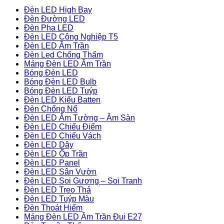
Đèn LED High Bay
Đèn Đường LED
Đèn Pha LED
Đèn LED Công Nghiệp T5
Đèn LED Âm Trần
Đèn Led Chống Thấm
Máng Đèn LED Âm Trần
Bóng Đèn LED
Bóng Đèn LED Bulb
Bóng Đèn LED Tuýp
Đèn LED Kiểu Batten
Đèn Chống Nổ
Đèn LED Âm Tường – Âm Sàn
Đèn LED Chiếu Điểm
Đèn LED Chiếu Vách
Đèn LED Dây
Đèn LED Ốp Trần
Đèn LED Panel
Đèn LED Sân Vườn
Đèn LED Soi Gương – Soi Tranh
Đèn LED Treo Thả
Đèn LED Tuýp Màu
Đèn Thoát Hiểm
Máng Đèn LED Âm Trần Đui E27