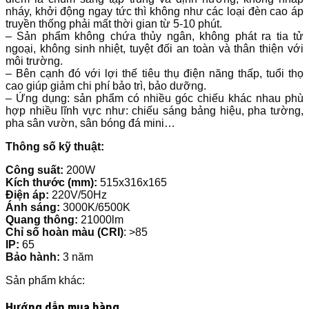
nháy, khởi động ngay tức thì không như các loại đèn cao áp
truyền thống phải mất thời gian từ 5-10 phút.
– Sản phẩm không chứa thủy ngân, không phát ra tia tử
ngoại, không sinh nhiệt, tuyệt đối an toàn và thân thiện với
môi trường.
– Bên cạnh đó với lợi thế tiêu thụ điện năng thấp, tuổi thọ
cao giúp giảm chi phí bảo trì, bảo dưỡng.
– Ứng dụng: sản phẩm có nhiều góc chiếu khác nhau phù
hợp nhiều lĩnh vực như: chiếu sáng bảng hiệu, pha tường,
pha sân vườn, sân bóng đá mini…
Thông số kỹ thuật:
Công suất:
200W
Kích thước
(mm):
515x316x165
Điện áp:
220V/50Hz
Ánh sáng:
3000K/6500K
Quang thông:
21000lm
Chỉ số hoàn màu (CRI)
: >85
IP:
65
Bảo hành:
3 năm
Sản phẩm khác:
Hướng dẫn mua hàng