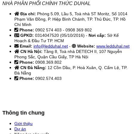
NHÀ PHÂN PHỐI CHÍNH THỨC DUHAL
Địa chỉ:
Phòng 5.09, Lầu 5, Toà nhà ST Moritz, Số 1014
Phạm Văn Đồng, P. Hiệp Bình Chánh, TP. Thủ Đức, TP. Hồ
Chí Minh
Phone:
0902 574 403 - 0908 369 802
GPKD:
0314047520 (05/10/2016) -
Nơi cấp:
Sở Kế
Hoạch & Đầu Tư TP. HCM
Email:
info@ledduhal.net
-
Website:
www.ledduhal.net
CN Hà Nội:
Tầng 8, Toà nhà DETECH II, 107 Nguyễn
Phong Sắc, Quận Cầu Giấy, TP Hà Nội
Phone:
0908.369.802
CN Đà Nẵng:
12 Cồn Dầu, P. Hoà Xuân, Q. Cẩm Lệ, TP.
Đà Nẵng
Phone:
0902.574.403
Thông tin chung
Giới thiệu
Dự án