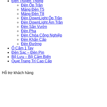
Đèn Truyền Thống
Đèn Ốp Trần
Máng Đèn T5
Máng Đèn T8
Đèn DownLight Ốp Trần
Đèn DownLight Âm Trần
Đèn Sân Vườn
Đèn Pha
Đèn Chóa Công Nghiệp
Đèn Khẩn Cấp
Đèn Đường
Ổ Cắm 1 Tay
Đèn Sạc – Đèn Pin
Bộ Lưu – Bộ Cảm Biến
Quạt Trang Trí Cao Cấp
Hỗ trợ khách hàng