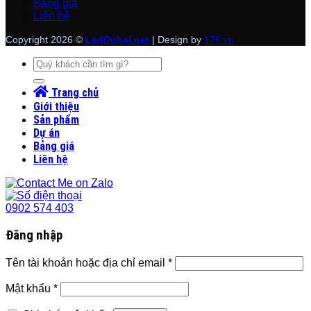
Bảng giá
Liên hệ
Copyright 2026 ©
LedDuhal.net
| Design by
176.vn
Tìm
kiếm:
Trang chủ
Giới thiệu
Sản phẩm
Dự án
Bảng giá
Liên hệ
0902 574 403
Đăng nhập
Tên tài khoản hoặc địa chỉ email
*
Mật khẩu
*