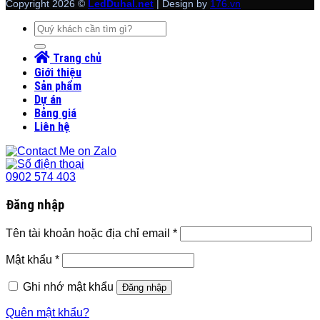
Copyright 2026 ©
LedDuhal.net
| Design by
176.vn
Tìm
kiếm:
Trang chủ
Giới thiệu
Sản phẩm
Dự án
Bảng giá
Liên hệ
0902 574 403
Đăng nhập
Tên tài khoản hoặc địa chỉ email
*
Mật khẩu
*
Ghi nhớ mật khẩu
Đăng nhập
Quên mật khẩu?