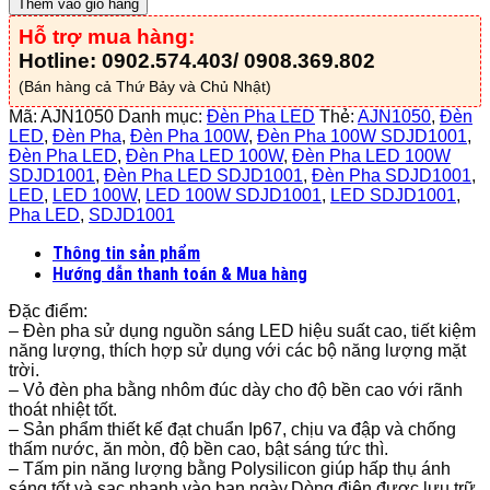
Thêm vào giỏ hàng
SOLAR
Hỗ trợ mua hàng:
50W
-
Hotline: 0902.574.403/ 0908.369.802
AJN1050
(Bán hàng cả Thứ Bảy và Chủ Nhật)
số
lượng
Mã:
AJN1050
Danh mục:
Đèn Pha LED
Thẻ:
AJN1050
,
Đèn
LED
,
Đèn Pha
,
Đèn Pha 100W
,
Đèn Pha 100W SDJD1001
,
Đèn Pha LED
,
Đèn Pha LED 100W
,
Đèn Pha LED 100W
SDJD1001
,
Đèn Pha LED SDJD1001
,
Đèn Pha SDJD1001
,
LED
,
LED 100W
,
LED 100W SDJD1001
,
LED SDJD1001
,
Pha LED
,
SDJD1001
Thông tin sản phẩm
Hướng dẫn thanh toán & Mua hàng
Đặc điểm:
– Đèn pha sử dụng nguồn sáng LED hiệu suất cao, tiết kiệm
năng lượng, thích hợp sử dụng với các bộ năng lượng mặt
trời.
– Vỏ đèn pha bằng nhôm đúc dày cho độ bền cao với rãnh
thoát nhiệt tốt.
– Sản phẩm thiết kế đạt chuẩn Ip67, chịu va đập và chống
thấm nước, ăn mòn, độ bền cao, bật sáng tức thì.
– Tấm pin năng lượng bằng Polysilicon giúp hấp thụ ánh
sáng tốt và sạc nhanh vào ban ngày.Dòng điện được lưu trữ