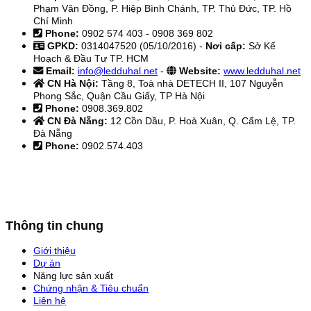
Phạm Văn Đồng, P. Hiệp Bình Chánh, TP. Thủ Đức, TP. Hồ
Chí Minh
Phone:
0902 574 403 - 0908 369 802
GPKD:
0314047520 (05/10/2016) -
Nơi cấp:
Sở Kế
Hoạch & Đầu Tư TP. HCM
Email:
info@ledduhal.net
-
Website:
www.ledduhal.net
CN Hà Nội:
Tầng 8, Toà nhà DETECH II, 107 Nguyễn
Phong Sắc, Quận Cầu Giấy, TP Hà Nội
Phone:
0908.369.802
CN Đà Nẵng:
12 Cồn Dầu, P. Hoà Xuân, Q. Cẩm Lệ, TP.
Đà Nẵng
Phone:
0902.574.403
Thông tin chung
Giới thiệu
Dự án
Năng lực sản xuất
Chứng nhận & Tiêu chuẩn
Liên hệ