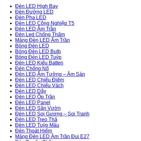
Đèn LED High Bay
Đèn Đường LED
Đèn Pha LED
Đèn LED Công Nghiệp T5
Đèn LED Âm Trần
Đèn Led Chống Thấm
Máng Đèn LED Âm Trần
Bóng Đèn LED
Bóng Đèn LED Bulb
Bóng Đèn LED Tuýp
Đèn LED Kiểu Batten
Đèn Chống Nổ
Đèn LED Âm Tường – Âm Sàn
Đèn LED Chiếu Điểm
Đèn LED Chiếu Vách
Đèn LED Dây
Đèn LED Ốp Trần
Đèn LED Panel
Đèn LED Sân Vườn
Đèn LED Soi Gương – Soi Tranh
Đèn LED Treo Thả
Đèn LED Tuýp Màu
Đèn Thoát Hiểm
Máng Đèn LED Âm Trần Đui E27