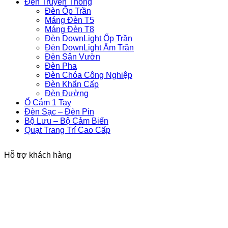
Đèn Truyền Thống
Đèn Ốp Trần
Máng Đèn T5
Máng Đèn T8
Đèn DownLight Ốp Trần
Đèn DownLight Âm Trần
Đèn Sân Vườn
Đèn Pha
Đèn Chóa Công Nghiệp
Đèn Khẩn Cấp
Đèn Đường
Ổ Cắm 1 Tay
Đèn Sạc – Đèn Pin
Bộ Lưu – Bộ Cảm Biến
Quạt Trang Trí Cao Cấp
Hỗ trợ khách hàng