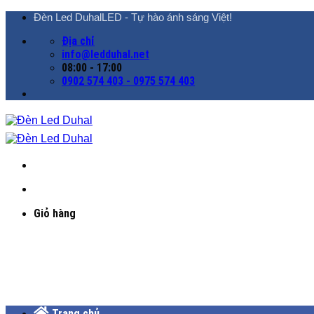
Chuyển
Đèn Led DuhalLED - Tự hào ánh sáng Việt!
đến
Địa chỉ
nội
info@ledduhal.net
dung
08:00 - 17:00
0902 574 403 - 0975 574 403
Giỏ hàng
Trang chủ