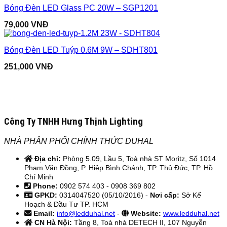
Bóng Đèn LED Glass PC 20W – SGP1201
79,000
VNĐ
Bóng Đèn LED Tuýp 0.6M 9W – SDHT801
251,000
VNĐ
Công Ty TNHH Hưng Thịnh Lighting
NHÀ PHÂN PHỐI CHÍNH THỨC DUHAL
Địa chỉ:
Phòng 5.09, Lầu 5, Toà nhà ST Moritz, Số 1014
Phạm Văn Đồng, P. Hiệp Bình Chánh, TP. Thủ Đức, TP. Hồ
Chí Minh
Phone:
0902 574 403 - 0908 369 802
GPKD:
0314047520 (05/10/2016) -
Nơi cấp:
Sở Kế
Hoạch & Đầu Tư TP. HCM
Email:
info@ledduhal.net
-
Website:
www.ledduhal.net
CN Hà Nội:
Tầng 8, Toà nhà DETECH II, 107 Nguyễn