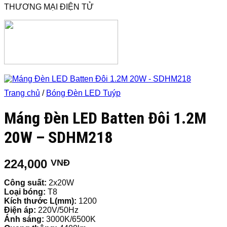
THƯƠNG MẠI ĐIỆN TỬ
Trang chủ
/
Bóng Đèn LED Tuýp
Máng Đèn LED Batten Đôi 1.2M
20W – SDHM218
224,000
VNĐ
Công suất:
2x20W
Loại bóng:
T8
Kích thước L(mm):
1200
Điện áp:
220V/50Hz
Ánh sáng:
3000K/6500K