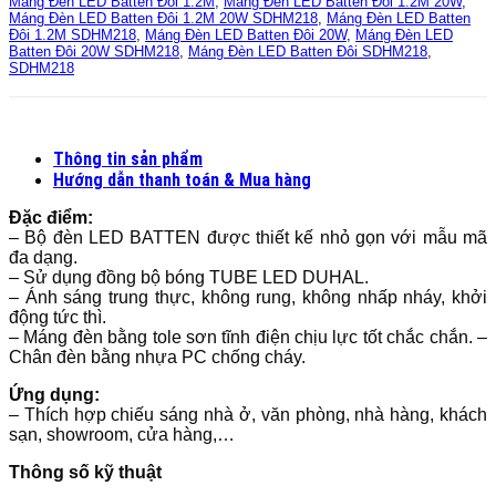
Máng Đèn LED Batten Đôi 1.2M
,
Máng Đèn LED Batten Đôi 1.2M 20W
,
Máng Đèn LED Batten Đôi 1.2M 20W SDHM218
,
Máng Đèn LED Batten
Đôi 1.2M SDHM218
,
Máng Đèn LED Batten Đôi 20W
,
Máng Đèn LED
Batten Đôi 20W SDHM218
,
Máng Đèn LED Batten Đôi SDHM218
,
SDHM218
Thông tin sản phẩm
Hướng dẫn thanh toán & Mua hàng
Đặc điểm:
– Bộ đèn LED BATTEN được thiết kế nhỏ gọn với mẫu mã
đa dạng.
– Sử dụng đồng bộ bóng TUBE LED DUHAL.
– Ánh sáng trung thực, không rung, không nhấp nháy, khởi
động tức thì.
– Máng đèn bằng tole sơn tĩnh điện chịu lực tốt chắc chắn. –
Chân đèn bằng nhựa PC chống cháy.
Ứng dụng:
– Thích hợp chiếu sáng nhà ở, văn phòng, nhà hàng, khách
sạn, showroom, cửa hàng,…
Thông số kỹ thuật