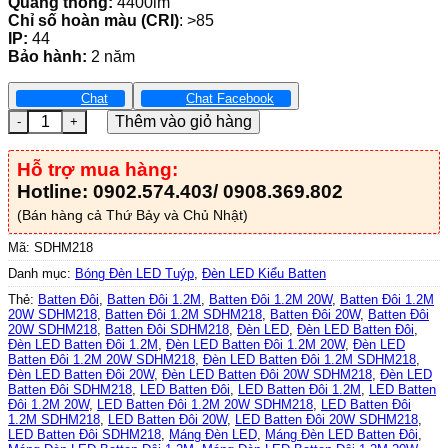
Quang thông:
4400lm
Chỉ số hoàn màu (CRI)
: >85
IP:
44
Bảo hành:
2 năm
Chat
Chat Facebook
Máng Đèn LED Batten Đôi 1.2M 20W - SDHM218 số lượng
Thêm vào giỏ hàng
Hỗ trợ mua hàng:
Hotline: 0902.574.403/ 0908.369.802
(Bán hàng cả Thứ Bảy và Chủ Nhật)
Mã:
SDHM218
Danh mục:
Bóng Đèn LED Tuýp
,
Đèn LED Kiểu Batten
Thẻ:
Batten Đôi
,
Batten Đôi 1.2M
,
Batten Đôi 1.2M 20W
,
Batten Đôi 1.2M
20W SDHM218
,
Batten Đôi 1.2M SDHM218
,
Batten Đôi 20W
,
Batten Đôi
20W SDHM218
,
Batten Đôi SDHM218
,
Đèn LED
,
Đèn LED Batten Đôi
,
Đèn LED Batten Đôi 1.2M
,
Đèn LED Batten Đôi 1.2M 20W
,
Đèn LED
Batten Đôi 1.2M 20W SDHM218
,
Đèn LED Batten Đôi 1.2M SDHM218
,
Đèn LED Batten Đôi 20W
,
Đèn LED Batten Đôi 20W SDHM218
,
Đèn LED
Batten Đôi SDHM218
,
LED Batten Đôi
,
LED Batten Đôi 1.2M
,
LED Batten
Đôi 1.2M 20W
,
LED Batten Đôi 1.2M 20W SDHM218
,
LED Batten Đôi
1.2M SDHM218
,
LED Batten Đôi 20W
,
LED Batten Đôi 20W SDHM218
,
LED Batten Đôi SDHM218
,
Máng Đèn LED
,
Máng Đèn LED Batten Đôi
,