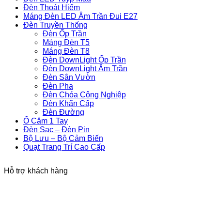
Đèn Thoát Hiểm
Máng Đèn LED Âm Trần Đui E27
Đèn Truyền Thống
Đèn Ốp Trần
Máng Đèn T5
Máng Đèn T8
Đèn DownLight Ốp Trần
Đèn DownLight Âm Trần
Đèn Sân Vườn
Đèn Pha
Đèn Chóa Công Nghiệp
Đèn Khẩn Cấp
Đèn Đường
Ổ Cắm 1 Tay
Đèn Sạc – Đèn Pin
Bộ Lưu – Bộ Cảm Biến
Quạt Trang Trí Cao Cấp
Hỗ trợ khách hàng