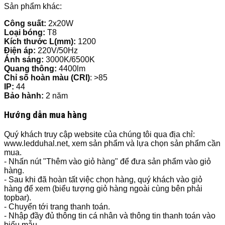
Sản phẩm khác:
Công suất:
2x20W
Loại bóng:
T8
Kích thước L(mm):
1200
Điện áp:
220V/50Hz
Ánh sáng:
3000K/6500K
Quang thông:
4400lm
Chỉ số hoàn màu (CRI)
: >85
IP:
44
Bảo hành:
2 năm
Hướng dẫn mua hàng
Quý khách truy cập website của chúng tôi qua địa chỉ:
www.ledduhal.net, xem sản phẩm và lựa chọn sản phẩm cần
mua.
- Nhấn nút "Thêm vào giỏ hàng" để đưa sản phẩm vào giỏ
hàng.
- Sau khi đã hoàn tất việc chọn hàng, quý khách vào giỏ
hàng để xem (biểu tượng giỏ hàng ngoài cùng bên phải
topbar).
- Chuyển tới trang thanh toán.
- Nhập đầy đủ thông tin cá nhân và thông tin thanh toán vào
biểu mẫu.