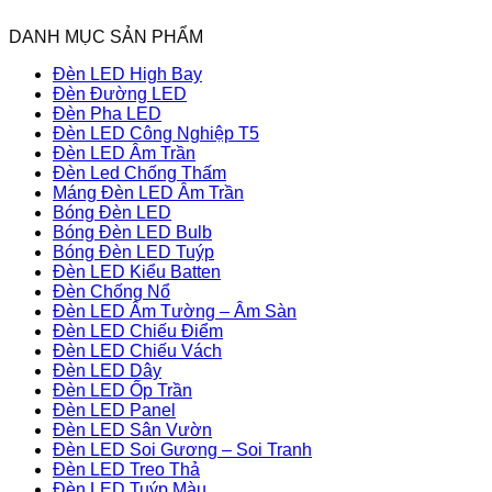
DANH MỤC SẢN PHẨM
Đèn LED High Bay
Đèn Đường LED
Đèn Pha LED
Đèn LED Công Nghiệp T5
Đèn LED Âm Trần
Đèn Led Chống Thấm
Máng Đèn LED Âm Trần
Bóng Đèn LED
Bóng Đèn LED Bulb
Bóng Đèn LED Tuýp
Đèn LED Kiểu Batten
Đèn Chống Nổ
Đèn LED Âm Tường – Âm Sàn
Đèn LED Chiếu Điểm
Đèn LED Chiếu Vách
Đèn LED Dây
Đèn LED Ốp Trần
Đèn LED Panel
Đèn LED Sân Vườn
Đèn LED Soi Gương – Soi Tranh
Đèn LED Treo Thả
Đèn LED Tuýp Màu