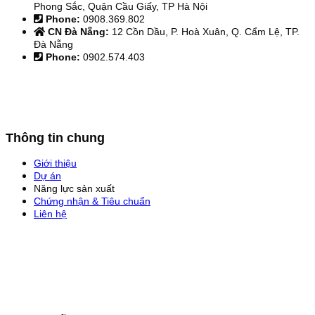
Phong Sắc, Quận Cầu Giấy, TP Hà Nội
Phone:
0908.369.802
CN Đà Nẵng:
12 Cồn Dầu, P. Hoà Xuân, Q. Cẩm Lệ, TP.
Đà Nẵng
Phone:
0902.574.403
Thông tin chung
Giới thiệu
Dự án
Năng lực sản xuất
Chứng nhận & Tiêu chuẩn
Liên hệ