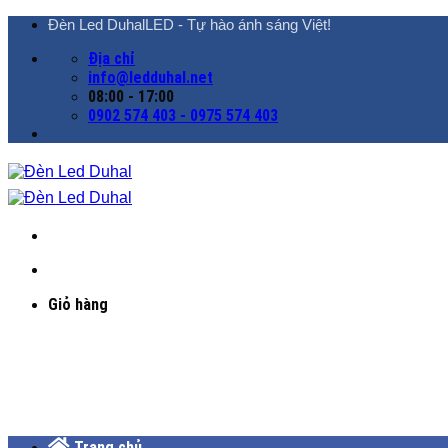
Chuyển
Đèn Led DuhalLED - Tự hào ánh sáng Việt!
đến
Địa chỉ
nội
info@ledduhal.net
dung
08:00 - 17:00
0902 574 403 - 0975 574 403
Giỏ hàng
Trang chủ