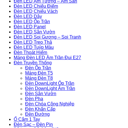
Đèn LED Âm Tường – Âm Sàn
Đèn LED Chiếu Điểm
Đèn LED Chiếu Vách
Đèn LED Dây
Đèn LED Ốp Trần
Đèn LED Panel
Đèn LED Sân Vườn
Đèn LED Soi Gương – Soi Tranh
Đèn LED Treo Thả
Đèn LED Tuýp Màu
Đèn Thoát Hiểm
Máng Đèn LED Âm Trần Đui E27
Đèn Truyền Thống
Đèn Ốp Trần
Máng Đèn T5
Máng Đèn T8
Đèn DownLight Ốp Trần
Đèn DownLight Âm Trần
Đèn Sân Vườn
Đèn Pha
Đèn Chóa Công Nghiệp
Đèn Khẩn Cấp
Đèn Đường
Ổ Cắm 1 Tay
Đèn Sạc – Đèn Pin