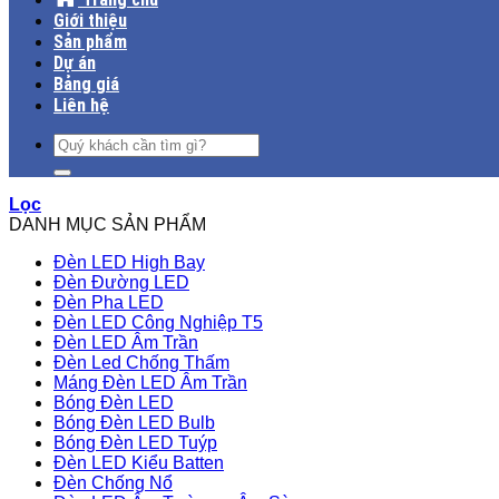
Giới thiệu
Sản phẩm
Dự án
Bảng giá
Liên hệ
Tìm
kiếm:
Lọc
DANH MỤC SẢN PHẨM
Đèn LED High Bay
Đèn Đường LED
Đèn Pha LED
Đèn LED Công Nghiệp T5
Đèn LED Âm Trần
Đèn Led Chống Thấm
Máng Đèn LED Âm Trần
Bóng Đèn LED
Bóng Đèn LED Bulb
Bóng Đèn LED Tuýp
Đèn LED Kiểu Batten
Đèn Chống Nổ