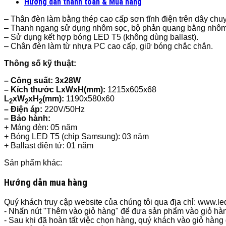
Hướng dẫn thanh toán & Mua hàng
– Thân đèn làm bằng thép cao cấp sơn tĩnh điện trên dây chuy
– Thanh ngang sử dụng nhôm sọc, bộ phản quang bằng nhôm
– Sử dụng kết hợp bóng LED T5 (không dùng ballast).
– Chân đèn làm từ nhựa PC cao cấp, giữ bóng chắc chắn.
Thông số kỹ thuật:
– Công suất: 3x28W
– Kích thước LxWxH(mm
)
:
1215x605x68
L
x
W
xH
(mm):
1190x580x60
2
2
2
– Điện áp:
220V/50Hz
– Bảo hành:
+ Máng đèn: 05 năm
+ Bóng LED T5 (chip Samsung): 03 năm
+ Ballast điện tử: 01 năm
Sản phẩm khác:
Hướng dẫn mua hàng
Quý khách truy cập website của chúng tôi qua địa chỉ: www.
- Nhấn nút "Thêm vào giỏ hàng" để đưa sản phẩm vào giỏ hà
- Sau khi đã hoàn tất việc chọn hàng, quý khách vào giỏ hàng