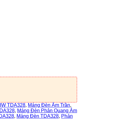
28W TDA328
,
Máng Đèn Âm Trần
,
TDA328
,
Máng Đèn Phản Quang Âm
TDA328
,
Máng Đèn TDA328
,
Phản