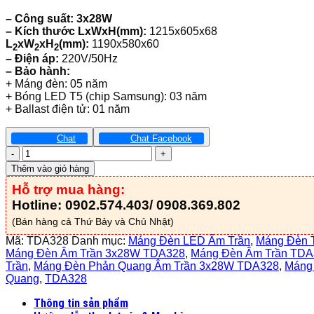
– Công suất: 3x28W
– Kích thước LxWxH(mm
)
:
1215x605x68
L
x
W
xH
(mm):
1190x580x60
2
2
2
– Điện áp:
220V/50Hz
– Bảo hành:
+ Máng đèn: 05 năm
+ Bóng LED T5 (chip Samsung): 03 năm
+ Ballast điện tử: 01 năm
Chat
Chat Facebook
Máng
Đèn
Thêm vào giỏ hàng
Phản
Hỗ trợ mua hàng:
Quang
Âm
Hotline: 0902.574.403/ 0908.369.802
Trần
(Bán hàng cả Thứ Bảy và Chủ Nhật)
3x28W
-
Mã:
TDA328
Danh mục:
Máng Đèn LED Âm Trần
,
Máng Đèn 
TDA328
Máng Đèn Âm Trần 3x28W TDA328
,
Máng Đèn Âm Trần TDA
số
Trần
,
Máng Đèn Phản Quang Âm Trần 3x28W TDA328
,
Máng
lượng
Quang
,
TDA328
Thông tin sản phẩm