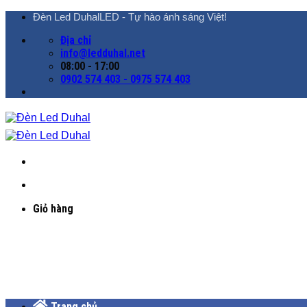
Chuyển
Đèn Led DuhalLED - Tự hào ánh sáng Việt!
đến
Địa chỉ
nội
info@ledduhal.net
dung
08:00 - 17:00
0902 574 403 - 0975 574 403
Giỏ hàng
Trang chủ