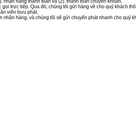
1). nhận hàng thanh toán và (2). thanh toán chuyển khoản.
 gọi trực tiếp. Qua đó, chúng tôi gửi hàng về cho quý khách t
hân viên bưu phát.
ản nhân hàng, và chúng tôi sẽ gửi chuyển phát nhanh cho quý k