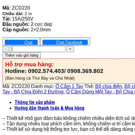
Mã:
ZCD220
Chiều dài:
2 m
Tải:
15A/250V
Đầu nguồn:
2 cực dẹp
Cáp nguồn:
2×2.0mm
Chat
Chat Facebook
Ổ
Cắm
Thêm vào giỏ hàng
Dùng
Hỗ trợ mua hàng:
Một
Tay
Hotline: 0902.574.403/ 0908.369.802
-
(Bán hàng cả Thứ Bảy và Chủ Nhật)
Bộ
Chia
Mã:
ZCD220
Danh mục:
Ổ Cắm 1 Tay
Thẻ:
Bộ chia điện
,
Bộ c
Điện
Tay - Bộ Chia Điện 2 Đường
,
Ổ Cắm Dùng Một Tay - Bộ Chi
2
Thông tin sản phẩm
Đường
-
Hướng dẫn thanh toán & Mua hàng
ZCD220
– Thiết kế nhỏ gọn đảm bảo không chiếm nhiều diện tích sử d
số
– Tận dụng nhiều loại phích cắm lớn, không chiếm vị trí cắm
lượng
– Thiết kế sử dụng hệ thống trợ lực, bạn có thể dễ dàng dùng 