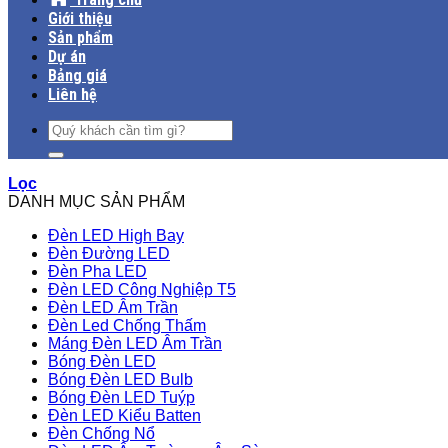
Giới thiệu
Sản phẩm
Dự án
Bảng giá
Liên hệ
Tìm
kiếm:
Lọc
DANH MỤC SẢN PHẨM
Đèn LED High Bay
Đèn Đường LED
Đèn Pha LED
Đèn LED Công Nghiệp T5
Đèn LED Âm Trần
Đèn Led Chống Thấm
Máng Đèn LED Âm Trần
Bóng Đèn LED
Bóng Đèn LED Bulb
Bóng Đèn LED Tuýp
Đèn LED Kiểu Batten
Đèn Chống Nổ