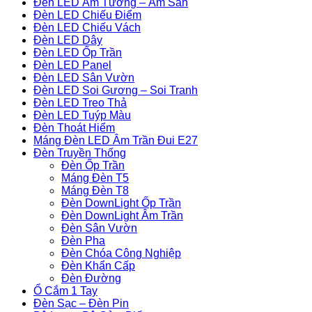
Đèn LED Âm Tường – Âm Sàn
Đèn LED Chiếu Điểm
Đèn LED Chiếu Vách
Đèn LED Dây
Đèn LED Ốp Trần
Đèn LED Panel
Đèn LED Sân Vườn
Đèn LED Soi Gương – Soi Tranh
Đèn LED Treo Thả
Đèn LED Tuýp Màu
Đèn Thoát Hiểm
Máng Đèn LED Âm Trần Đui E27
Đèn Truyền Thống
Đèn Ốp Trần
Máng Đèn T5
Máng Đèn T8
Đèn DownLight Ốp Trần
Đèn DownLight Âm Trần
Đèn Sân Vườn
Đèn Pha
Đèn Chóa Công Nghiệp
Đèn Khẩn Cấp
Đèn Đường
Ổ Cắm 1 Tay
Đèn Sạc – Đèn Pin