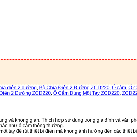
hia điện 2 đường
,
Bộ Chia Điện 2 Đường ZCD220
,
Ổ cắm
,
Ổ c
a Điện 2 Đường ZCD220
,
Ổ Cắm Dùng Một Tay ZCD220
,
ZCD2
ụng và không gian. Thích hợp sử dụng trong gia đình và văn ph
 khác như ổ cắm thông thường.
một tay để rút thiết bị điện mà không ảnh hưởng đến các thiết bị