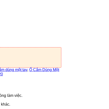
ắm dùng một tay
,
Ổ Cắm Dùng Một
20
òng làm việc.
 khác.