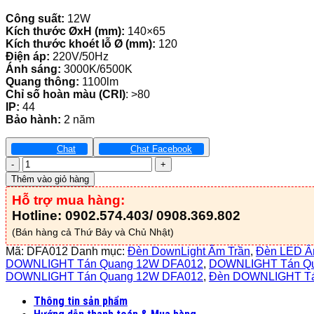
Công suất:
12W
Kích thước ØxH (mm):
140×65
Kích thước khoét lỗ Ø (mm):
120
Điện áp:
220V/50Hz
Ánh sáng:
3000K/6500K
Quang thông:
1100lm
Chỉ số hoàn màu (CRI)
: >80
IP:
44
Bảo hành:
2 năm
Chat
Chat Facebook
Đèn
DOWNLIGHT
Thêm vào giỏ hàng
Tán
Hỗ trợ mua hàng:
Quang
12W
Hotline: 0902.574.403/ 0908.369.802
-
(Bán hàng cả Thứ Bảy và Chủ Nhật)
DFA012
số
Mã:
DFA012
Danh mục:
Đèn DownLight Âm Trần
,
Đèn LED Â
lượng
DOWNLIGHT Tán Quang 12W DFA012
,
DOWNLIGHT Tán Q
DOWNLIGHT Tán Quang 12W DFA012
,
Đèn DOWNLIGHT Tá
Thông tin sản phẩm