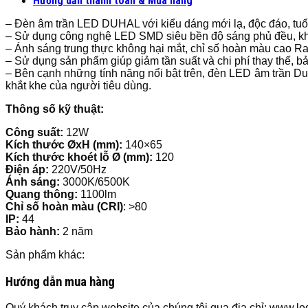
Hướng dẫn thanh toán & Mua hàng
– Đèn âm trần LED DUHAL với kiểu dáng mới lạ, độc đáo, tuổi 
– Sử dụng công nghệ LED SMD siêu bền độ sáng phủ đều, kh
– Ánh sáng trung thực không hại mắt, chỉ số hoàn màu cao R
– Sử dụng sản phẩm giúp giảm tần suất và chi phí thay thế, 
– Bên cạnh những tính năng nổi bật trên, đèn LED âm trần Du
khắt khe của người tiêu dùng.
Thông số kỹ thuật:
Công suất:
12W
Kích thước ØxH (mm):
140×65
Kích thước khoét lỗ Ø (mm):
120
Điện áp:
220V/50Hz
Ánh sáng:
3000K/6500K
Quang thông:
1100lm
Chỉ số hoàn màu (CRI)
: >80
IP:
44
Bảo hành:
2 năm
Sản phẩm khác:
Hướng dẫn mua hàng
Quý khách truy cập website của chúng tôi qua địa chỉ: www.