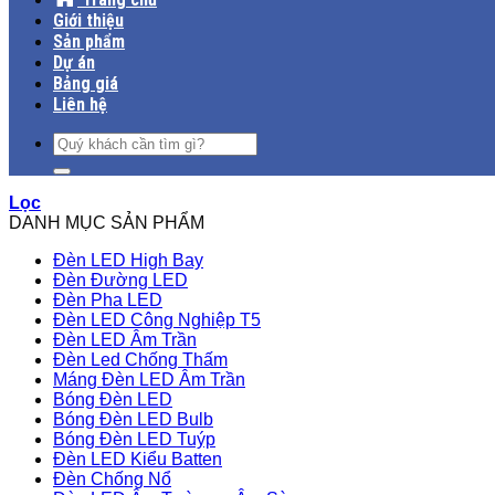
Giới thiệu
Sản phẩm
Dự án
Bảng giá
Liên hệ
Tìm
kiếm:
Lọc
DANH MỤC SẢN PHẨM
Đèn LED High Bay
Đèn Đường LED
Đèn Pha LED
Đèn LED Công Nghiệp T5
Đèn LED Âm Trần
Đèn Led Chống Thấm
Máng Đèn LED Âm Trần
Bóng Đèn LED
Bóng Đèn LED Bulb
Bóng Đèn LED Tuýp
Đèn LED Kiểu Batten
Đèn Chống Nổ