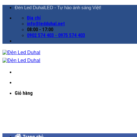
Chuyển
Đèn Led DuhalLED - Tự hào ánh sáng Việt!
đến
Địa chỉ
nội
info@ledduhal.net
dung
08:00 - 17:00
0902 574 403 - 0975 574 403
Giỏ hàng
Trang chủ