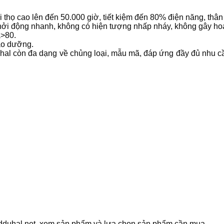
thọ cao lên đến 50.000 giờ, tiết kiệm đến 80% điện năng, thân 
ởi động nhanh, không có hiện tượng nhấp nháy, không gây ho
a>80.
bảo dưỡng.
hal còn đa dạng về chủng loại, mẫu mã, đáp ứng đầy đủ nhu cầ
ledduhal.net, xem sản phẩm và lựa chọn sản phẩm cần mua.