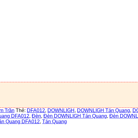
m Trần
Thẻ:
DFA012
,
DOWNLIGH
,
DOWNLIGH Tán Quang
,
D
uang DFA012
,
Đèn
,
Đèn DOWNLIGH Tán Quang
,
Đèn DOWNL
n Quang DFA012
,
Tán Quang