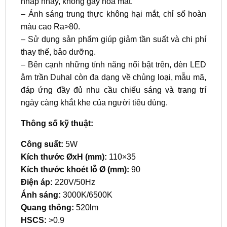
nhấp nháy, không gây hoa mắt.
– Ánh sáng trung thực không hại mắt, chỉ số hoàn
màu cao Ra>80.
– Sử dụng sản phẩm giúp giảm tần suất và chi phí
thay thế, bảo dưỡng.
– Bên cạnh những tính năng nổi bật trên, đèn LED
âm trần Duhal còn đa dạng về chủng loại, mẫu mã,
đáp ứng đầy đủ nhu cầu chiếu sáng và trang trí
ngày càng khắt khe của người tiêu dùng.
Thông số kỹ thuật:
Công suất:
5W
Kích thước ØxH (mm):
110×35
Kích thước khoét lỗ Ø (mm):
90
Điện áp:
220V/50Hz
Ánh sáng:
3000K/6500K
Quang thông:
520lm
HSCS:
>0.9