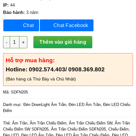
IP:
44
Bảo hành:
3 năm
Chat
Chat Facebook
Đèn LED Âm Trần Chiếu Điểm 5W - SDFN205 số lượng
Thêm vào giỏ hàng
Hỗ trợ mua hàng:
Hotline: 0902.574.403/ 0908.369.802
(Bán hàng cả Thứ Bảy và Chủ Nhật)
Mã:
SDFN205
Danh mục:
Đèn DownLight Âm Trần
,
Đèn LED Âm Trần
,
Đèn LED Chiếu
Điểm
Thẻ:
Âm Trần
,
Âm Trần Chiếu Điểm
,
Âm Trần Chiếu Điểm 5W
,
Âm Trần
Chiếu Điểm 5W SDFN205
,
Âm Trần Chiếu Điểm SDFN205
,
Chiếu Điểm
,
Đèn LED
,
Đèn LED Âm Trần
,
Đèn LED Âm Trần Chiếu Điểm
,
Đèn LED