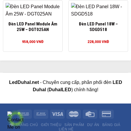
Đèn LED Panel Module Âm
Đèn LED Panel 18W –
25W – DGT025AN
SDGD518
958,000
VNĐ
228,000
VNĐ
LedDuhal.net
- Chuyên cung cấp, phân phối đèn
LED
Duhal
(
DuhalLED
) chính hãng!
TRANG CHỦ
GIỚI THIỆU
SẢN PHẨM
DỰ ÁN
BẢNG GIÁ
LIÊN HỆ