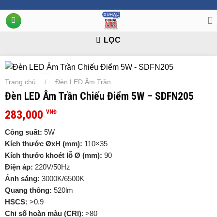
Chuyển
đến
nội
LỌC
dung
Trang chủ
Đèn LED Âm Trần
/
Đèn LED Âm Trần Chiếu Điểm 5W – SDFN205
283,000
VNĐ
Công suất:
5W
Kích thước ØxH (mm):
110×35
Kích thước khoét lỗ Ø (mm):
90
Điện áp:
220V/50Hz
Ánh sáng:
3000K/6500K
Quang thông:
520lm
HSCS:
>0.9
Chỉ số hoàn màu (CRI)
: >80