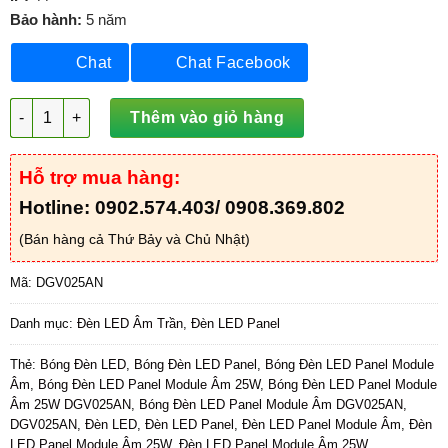
Bảo hành:
5 năm
Chat
Chat Facebook
Đèn LED Panel Module Âm 25W - DGV025AN số lượng
Thêm vào giỏ hàng
Hỗ trợ mua hàng:
Hotline: 0902.574.403/ 0908.369.802
(Bán hàng cả Thứ Bảy và Chủ Nhật)
Mã:
DGV025AN
Danh mục:
Đèn LED Âm Trần
,
Đèn LED Panel
Thẻ:
Bóng Đèn LED
,
Bóng Đèn LED Panel
,
Bóng Đèn LED Panel Module
Âm
,
Bóng Đèn LED Panel Module Âm 25W
,
Bóng Đèn LED Panel Module
Âm 25W DGV025AN
,
Bóng Đèn LED Panel Module Âm DGV025AN
,
DGV025AN
,
Đèn LED
,
Đèn LED Panel
,
Đèn LED Panel Module Âm
,
Đèn
LED Panel Module Âm 25W
,
Đèn LED Panel Module Âm 25W