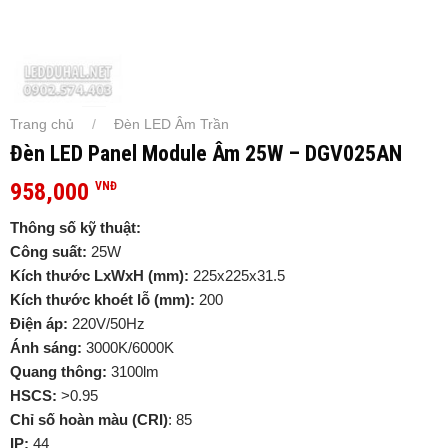
Trang chủ
Đèn LED Âm Trần
/
Đèn LED Panel Module Âm 25W – DGV025AN
958,000
VNĐ
Thông số kỹ thuật:
Công suất:
25W
Kích thước LxWxH (mm):
225x225x31.5
Kích thước khoét lỗ (mm):
200
Điện áp:
220V/50Hz
Ánh sáng:
3000K/6000K
Quang thông:
3100lm
HSCS:
>0.95
Chỉ số hoàn màu (CRI)
: 85
IP:
44