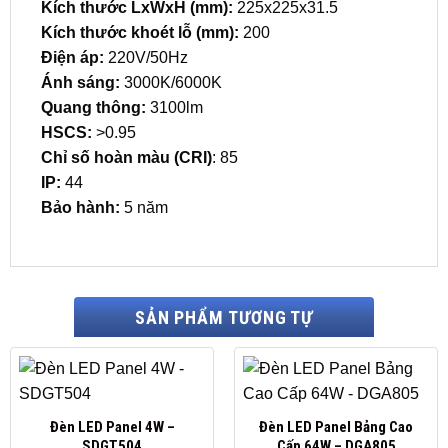
Kích thước LxWxH (mm):
225x225x31.5
Kích thước khoét lỗ (mm):
200
Điện áp:
220V/50Hz
Ánh sáng:
3000K/6000K
Quang thông:
3100lm
HSCS:
>0.95
Chỉ số hoàn màu (CRI)
: 85
IP:
44
Bảo hành:
5 năm
SẢN PHẨM TƯƠNG TỰ
Đèn LED Panel 4W –
Đèn LED Panel Bảng Cao
SDGT504
Cấp 64W – DGA805