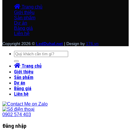
Trang chủ
Giới thiệu
Sản phẩm
Dự án
Bảng giá
Liên hệ
Copyright 2026 ©
LedDuhal.net
| Design by
176.vn
Tìm
kiếm:
Trang chủ
Giới thiệu
Sản phẩm
Dự án
Bảng giá
Liên hệ
0902 574 403
Đăng nhập