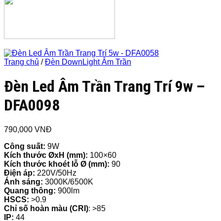
Trang chủ
/
Đèn DownLight Âm Trần
Đèn Led Âm Trần Trang Trí 9w –
DFA0098
790,000
VNĐ
Công suất:
9W
Kích thước ØxH (mm):
100×60
Kích thước khoét lỗ Ø (mm):
90
Điện áp:
220V/50Hz
Ánh sáng:
3000K/6500K
Quang thông:
900lm
HSCS:
>0.9
Chỉ số hoàn màu (CRI)
: >85
IP:
44