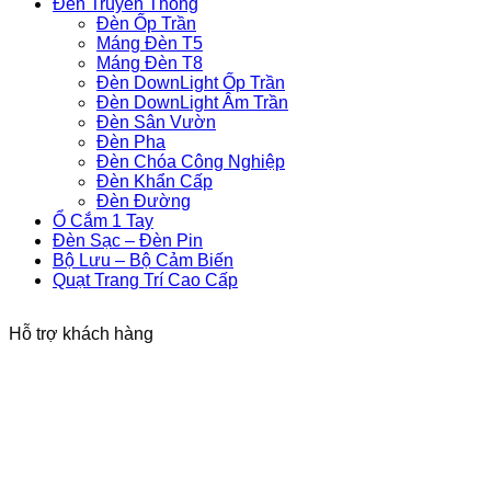
Đèn Truyền Thống
Đèn Ốp Trần
Máng Đèn T5
Máng Đèn T8
Đèn DownLight Ốp Trần
Đèn DownLight Âm Trần
Đèn Sân Vườn
Đèn Pha
Đèn Chóa Công Nghiệp
Đèn Khẩn Cấp
Đèn Đường
Ổ Cắm 1 Tay
Đèn Sạc – Đèn Pin
Bộ Lưu – Bộ Cảm Biến
Quạt Trang Trí Cao Cấp
Hỗ trợ khách hàng