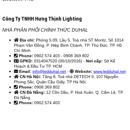
Công Ty TNHH Hưng Thịnh Lighting
NHÀ PHÂN PHỐI CHÍNH THỨC DUHAL
Địa chỉ:
Phòng 5.09, Lầu 5, Toà nhà ST Moritz, Số 1014
Phạm Văn Đồng, P. Hiệp Bình Chánh, TP. Thủ Đức, TP. Hồ
Chí Minh
Phone:
0902 574 403 - 0908 369 802
GPKD:
0314047520 (05/10/2016) -
Nơi cấp:
Sở Kế
Hoạch & Đầu Tư TP. HCM
Email:
info@ledduhal.net
-
Website:
www.ledduhal.net
CN Hà Nội:
Tầng 8, Toà nhà DETECH II, 107 Nguyễn
Phong Sắc, Quận Cầu Giấy, TP Hà Nội
Phone:
0908.369.802
CN Đà Nẵng:
12 Cồn Dầu, P. Hoà Xuân, Q. Cẩm Lệ, TP.
Đà Nẵng
Phone:
0902.574.403