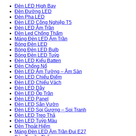
Đèn LED High Bay
Đèn Đường LED
Đèn Pha LED
Đèn LED Công Nghiệp T5
Đèn LED Âm Trần
Đèn Led Chống Thấm
Máng Đèn LED Âm Trần
Bóng Đèn LED
Bóng Đèn LED Bulb
Bóng Đèn LED Tuýp
Đèn LED Kiểu Batten
Đèn Chống Nổ
Đèn LED Âm Tường – Âm Sàn
Đèn LED Chiếu Điểm
Đèn LED Chiếu Vách
Đèn LED Dây
Đèn LED Ốp Trần
Đèn LED Panel
Đèn LED Sân Vườn
Đèn LED Soi Gương – Soi Tranh
Đèn LED Treo Thả
Đèn LED Tuýp Màu
Đèn Thoát Hiểm
Máng Đèn LED Âm Trần Đui E27