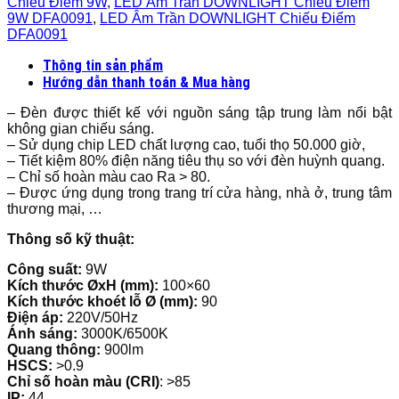
Chiếu Điểm 9W
,
LED Âm Trần DOWNLIGHT Chiếu Điểm
9W DFA0091
,
LED Âm Trần DOWNLIGHT Chiếu Điểm
DFA0091
Thông tin sản phẩm
Hướng dẫn thanh toán & Mua hàng
– Đèn được thiết kế với nguồn sáng tập trung làm nổi bật
không gian chiếu sáng.
– Sử dụng chip LED chất lượng cao, tuổi thọ 50.000 giờ,
– Tiết kiệm 80% điện năng tiêu thụ so với đèn huỳnh quang.
– Chỉ số hoàn màu cao Ra > 80.
– Được ứng dụng trong trang trí cửa hàng, nhà ở, trung tâm
thương mại, …
Thông số kỹ thuật:
Công suất:
9W
Kích thước ØxH (mm):
100×60
Kích thước khoét lỗ Ø (mm):
90
Điện áp:
220V/50Hz
Ánh sáng:
3000K/6500K
Quang thông:
900lm
HSCS:
>0.9
Chỉ số hoàn màu (CRI)
: >85
IP:
44