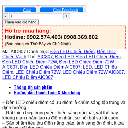
Chat
Chat Facebook
Đèn
LED
Thêm vào giỏ hàng
Chiếu
Hỗ trợ mua hàng:
Điểm
72W
Hotline: 0902.574.403/ 0908.369.802
-
(Bán hàng cả Thứ Bảy và Chủ Nhật)
AIC807
số
Mã:
AIC807
Danh mục:
Đèn LED Chiếu Điểm
,
Đèn LED
lượng
Chiếu Vách
Thẻ:
AIC807
,
Đèn LED
,
Đèn LED Chiếu Điểm
,
Đèn LED Chiếu Điểm 72W
,
Đèn LED Chiếu Điểm 72W
AIC807
,
Đèn LED Chiếu Điểm AIC807
,
LED
,
LED Chiếu
Điểm
,
LED Chiếu Điểm 72W
,
LED Chiếu Điểm 72W AIC807
,
LED Chiếu Điểm AIC807
Thông tin sản phẩm
Hướng dẫn thanh toán & Mua hàng
– Đèn LED chiếu điểm có ưu điểm là chùm sáng tập trung và
định hướng.
– Rất thích hợp trong việc chiếu sáng nội thất, vật thể hay
không gian nhằm tạo ra điểm nhấn, sự nổi bật và lôi cuốn.
– Sản phẩm tiêu thụ điện năng thấp, ánh sáng ổn định, ít tỏa