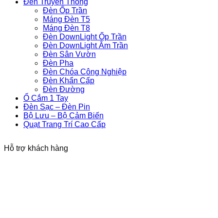
Đèn Truyền Thống
Đèn Ốp Trần
Máng Đèn T5
Máng Đèn T8
Đèn DownLight Ốp Trần
Đèn DownLight Âm Trần
Đèn Sân Vườn
Đèn Pha
Đèn Chóa Công Nghiệp
Đèn Khẩn Cấp
Đèn Đường
Ổ Cắm 1 Tay
Đèn Sạc – Đèn Pin
Bộ Lưu – Bộ Cảm Biến
Quạt Trang Trí Cao Cấp
Hỗ trợ khách hàng