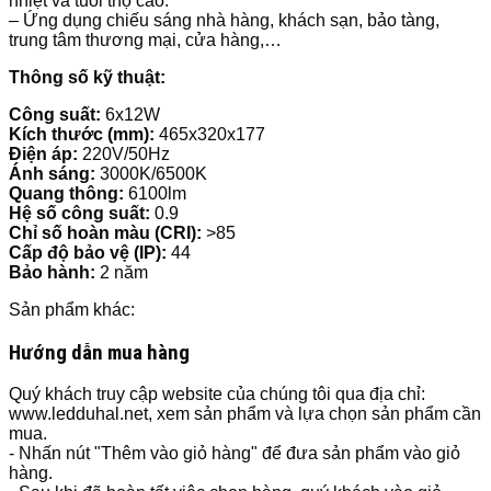
nhiệt và tuổi thọ cao.
– Ứng dụng chiếu sáng nhà hàng, khách sạn, bảo tàng,
trung tâm thương mại, cửa hàng,…
Thông số kỹ thuật:
Công suất:
6x12W
Kích thước (mm):
465x320x177
Điện áp:
220V/50Hz
Ánh sáng:
3000K/6500K
Quang thông:
6100lm
Hệ số công suất:
0.9
Chỉ số hoàn màu (CRI):
>85
Cấp độ bảo vệ (IP):
44
Bảo hành:
2 năm
Sản phẩm khác:
Hướng dẫn mua hàng
Quý khách truy cập website của chúng tôi qua địa chỉ:
www.ledduhal.net, xem sản phẩm và lựa chọn sản phẩm cần
mua.
- Nhấn nút "Thêm vào giỏ hàng" để đưa sản phẩm vào giỏ
hàng.