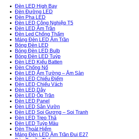
Đèn LED High Bay
Đèn Đường LED
Đèn Pha LED
Đèn LED Công Nghiệp T5
Đèn LED Âm Trần
Đèn Led Chống Thấm
Máng Đèn LED Âm Trần
Bóng Đèn LED
Bóng Đèn LED Bulb
Bóng Đèn LED Tuýp
Đèn LED Kiểu Batten
Đèn Chống Nổ
Đèn LED Âm Tường – Âm Sàn
Đèn LED Chiếu Điểm
Đèn LED Chiếu Vách
Đèn LED Dây
Đèn LED Ốp Trần
Đèn LED Panel
Đèn LED Sân Vườn
Đèn LED Soi Gương – Soi Tranh
Đèn LED Treo Thả
Đèn LED Tuýp Màu
Đèn Thoát Hiểm
Máng Đèn LED Âm Trần Đui E27