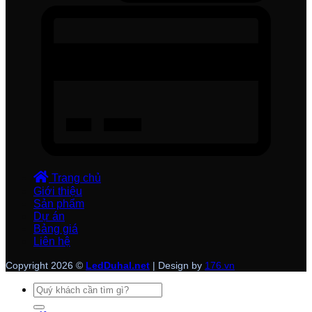
Trang chủ
Giới thiệu
Sản phẩm
Dự án
Bảng giá
Liên hệ
Copyright 2026 ©
LedDuhal.net
| Design by
176.vn
Tìm
kiếm: