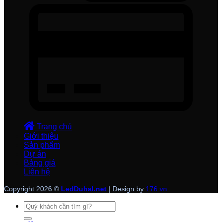
Trang chủ
Giới thiệu
Sản phẩm
Dự án
Bảng giá
Liên hệ
Copyright 2026 ©
LedDuhal.net
| Design by
176.vn
Tìm
kiếm: