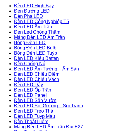
Đèn LED High Bay
Đèn Đường LED
Đèn Pha LED
Đèn LED Công Nghiệp T5
Đèn LED Âm Trần
Đèn Led Chống Thấm
Máng Đèn LED Âm Trần
Bóng Đèn LED
Bóng Đèn LED Bulb
Bóng Đèn LED Tuýp
Đèn LED Kiểu Batten
Đèn Chống Nổ
Đèn LED Âm Tường – Âm Sàn
Đèn LED Chiếu Điểm
Đèn LED Chiếu Vách
Đèn LED Dây
Đèn LED Ốp Trần
Đèn LED Panel
Đèn LED Sân Vườn
Đèn LED Soi Gương – Soi Tranh
Đèn LED Treo Thả
Đèn LED Tuýp Màu
Đèn Thoát Hiểm
Máng Đèn LED Âm Trần Đui E27