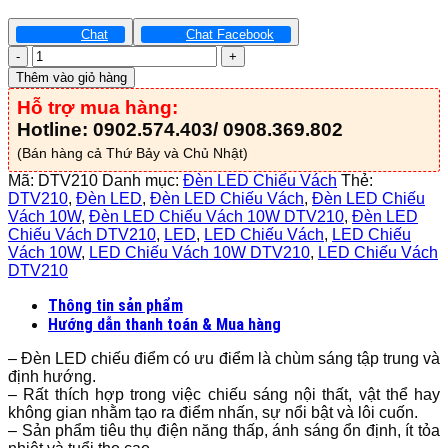
Chat
Chat Facebook
Đèn
LED
Thêm vào giỏ hàng
Chiếu
Hỗ trợ mua hàng:
Vách
10W
Hotline: 0902.574.403/ 0908.369.802
-
(Bán hàng cả Thứ Bảy và Chủ Nhật)
DTV210
số
Mã:
DTV210
Danh mục:
Đèn LED Chiếu Vách
Thẻ:
lượng
DTV210
,
Đèn LED
,
Đèn LED Chiếu Vách
,
Đèn LED Chiếu
Vách 10W
,
Đèn LED Chiếu Vách 10W DTV210
,
Đèn LED
Chiếu Vách DTV210
,
LED
,
LED Chiếu Vách
,
LED Chiếu
Vách 10W
,
LED Chiếu Vách 10W DTV210
,
LED Chiếu Vách
DTV210
Thông tin sản phẩm
Hướng dẫn thanh toán & Mua hàng
– Đèn LED chiếu điểm có ưu điểm là chùm sáng tập trung và
định hướng.
– Rất thích hợp trong việc chiếu sáng nội thất, vật thể hay
không gian nhằm tạo ra điểm nhấn, sự nổi bật và lôi cuốn.
– Sản phẩm tiêu thụ điện năng thấp, ánh sáng ổn định, ít tỏa