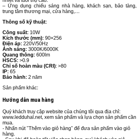
nhiệt và tuổi thọ cao.
– Ứng dụng chiếu sáng nhà hàng, khách sạn, bảo tàng,
trung tâm thương mại, cửa hàng,…
Thông số kỹ thuật:
Công suất:
10W
Kích thước
(mm):
90×256
Điện áp:
220V/50Hz
Ánh sáng:
3000K/6000K
Quang thông:
600lm
HSCS:
>0.9
Chỉ số hoàn màu (CRI)
: >80
IP:
65
Bảo hành:
2 năm
Sản phẩm khác:
Hướng dẫn mua hàng
Quý khách truy cập website của chúng tôi qua địa chỉ:
www.ledduhal.net, xem sản phẩm và lựa chọn sản phẩm cần
mua.
- Nhấn nút "Thêm vào giỏ hàng" để đưa sản phẩm vào giỏ
hàng.