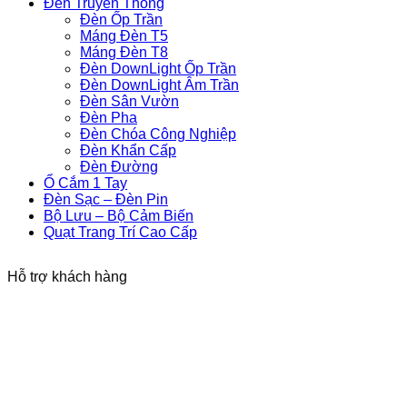
Đèn Truyền Thống
Đèn Ốp Trần
Máng Đèn T5
Máng Đèn T8
Đèn DownLight Ốp Trần
Đèn DownLight Âm Trần
Đèn Sân Vườn
Đèn Pha
Đèn Chóa Công Nghiệp
Đèn Khẩn Cấp
Đèn Đường
Ổ Cắm 1 Tay
Đèn Sạc – Đèn Pin
Bộ Lưu – Bộ Cảm Biến
Quạt Trang Trí Cao Cấp
Hỗ trợ khách hàng