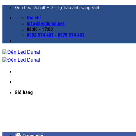
Chuyển
Đèn Led DuhalLED - Tự hào ánh sáng Việt!
đến
Địa chỉ
nội
info@ledduhal.net
dung
08:00 - 17:00
0902 574 403 - 0975 574 403
Giỏ hàng
Trang chủ