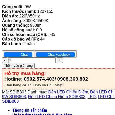
Công suất:
9W
Kích thước (mm):
120×155
Điện áp:
220V/50Hz
Ánh sáng:
3000K/6500K
Quang thông:
960lm
Hệ số công suất:
0.9
Chỉ số hoàn màu (CRI):
>85
Cấp độ bảo vệ (IP):
44
Bảo hành:
2 năm
Chat
Chat Facebook
Đèn
LED
Thêm vào giỏ hàng
Chiếu
Hỗ trợ mua hàng:
Điểm
9W
Hotline: 0902.574.403/ 0908.369.802
-
(Bán hàng cả Thứ Bảy và Chủ Nhật)
SDIB803
số
Mã:
SDIB803
Danh mục:
Đèn LED Chiếu Điểm
,
Đèn LED Chi
lượng
9W SDIB803
,
Đèn LED Chiếu Điểm SDIB803
,
LED
,
LED Chi
SDIB803
Thông tin sản phẩm