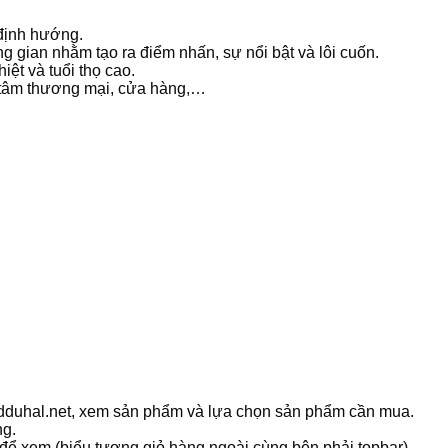
định hướng.
ông gian nhằm tạo ra điểm nhấn, sự nổi bật và lôi cuốn.
iệt và tuổi thọ cao.
g tâm thương mại, cửa hàng,…
ledduhal.net, xem sản phẩm và lựa chọn sản phẩm cần mua.
ng.
 để xem (biểu tượng giỏ hàng ngoài cùng bên phải topbar).