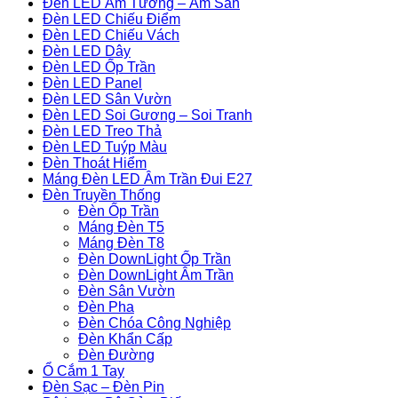
Đèn LED Âm Tường – Âm Sàn
Đèn LED Chiếu Điểm
Đèn LED Chiếu Vách
Đèn LED Dây
Đèn LED Ốp Trần
Đèn LED Panel
Đèn LED Sân Vườn
Đèn LED Soi Gương – Soi Tranh
Đèn LED Treo Thả
Đèn LED Tuýp Màu
Đèn Thoát Hiểm
Máng Đèn LED Âm Trần Đui E27
Đèn Truyền Thống
Đèn Ốp Trần
Máng Đèn T5
Máng Đèn T8
Đèn DownLight Ốp Trần
Đèn DownLight Âm Trần
Đèn Sân Vườn
Đèn Pha
Đèn Chóa Công Nghiệp
Đèn Khẩn Cấp
Đèn Đường
Ổ Cắm 1 Tay
Đèn Sạc – Đèn Pin