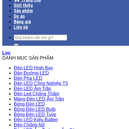
Giới thiệu
Sản phẩm
Dự án
Bảng giá
Liên hệ
Tìm
kiếm:
Lọc
DANH MỤC SẢN PHẨM
Đèn LED High Bay
Đèn Đường LED
Đèn Pha LED
Đèn LED Công Nghiệp T5
Đèn LED Âm Trần
Đèn Led Chống Thấm
Máng Đèn LED Âm Trần
Bóng Đèn LED
Bóng Đèn LED Bulb
Bóng Đèn LED Tuýp
Đèn LED Kiểu Batten
Đèn Chống Nổ