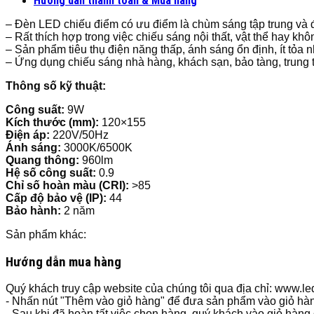
Hướng dẫn thanh toán & Mua hàng
– Đèn LED chiếu điểm có ưu điểm là chùm sáng tập trung và 
– Rất thích hợp trong việc chiếu sáng nội thất, vật thể hay kh
– Sản phẩm tiêu thụ điện năng thấp, ánh sáng ổn định, ít tỏa nh
– Ứng dụng chiếu sáng nhà hàng, khách sạn, bảo tàng, trun
Thông số kỹ thuật:
Công suất:
9W
Kích thước (mm):
120×155
Điện áp:
220V/50Hz
Ánh sáng:
3000K/6500K
Quang thông:
960lm
Hệ số công suất:
0.9
Chỉ số hoàn màu (CRI):
>85
Cấp độ bảo vệ (IP):
44
Bảo hành:
2 năm
Sản phẩm khác:
Hướng dẫn mua hàng
Quý khách truy cập website của chúng tôi qua địa chỉ: www.
- Nhấn nút "Thêm vào giỏ hàng" để đưa sản phẩm vào giỏ hà
- Sau khi đã hoàn tất việc chọn hàng, quý khách vào giỏ hàng