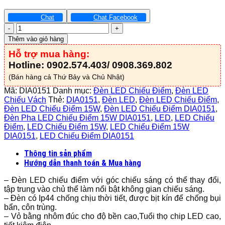
Chat
Chat Facebook
Đèn
Led
Thêm vào giỏ hàng
Chiếu
Hỗ trợ mua hàng:
Điểm
Thanh
Hotline: 0902.574.403/ 0908.369.802
Ray
(Bán hàng cả Thứ Bảy và Chủ Nhật)
15W
-
Mã:
DIA0151
Danh mục:
Đèn LED Chiếu Điểm
,
Đèn LED
DIA0151
Chiếu Vách
Thẻ:
DIA0151
,
Đèn LED
,
Đèn LED Chiếu Điểm
,
số
Đèn LED Chiếu Điểm 15W
,
Đèn LED Chiếu Điểm DIA0151
,
lượng
Đèn Pha LED Chiếu Điểm 15W DIA0151
,
LED
,
LED Chiếu
Điểm
,
LED Chiếu Điểm 15W
,
LED Chiếu Điểm 15W
DIA0151
,
LED Chiếu Điểm DIA0151
Thông tin sản phẩm
Hướng dẫn thanh toán & Mua hàng
– Đèn LED chiếu điểm với góc chiếu sáng có thể thay đổi,
tập trung vào chủ thể làm nổi bật không gian chiếu sáng.
– Đèn có Ip44 chống chịu thời tiết, được bịt kín để chống bụi
bẩn, côn trùng.
– Vỏ bằng nhôm đúc cho độ bền cao,Tuổi thọ chip LED cao,