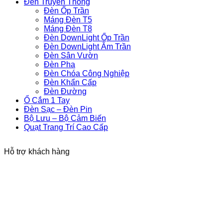
Đèn Truyền Thống
Đèn Ốp Trần
Máng Đèn T5
Máng Đèn T8
Đèn DownLight Ốp Trần
Đèn DownLight Âm Trần
Đèn Sân Vườn
Đèn Pha
Đèn Chóa Công Nghiệp
Đèn Khẩn Cấp
Đèn Đường
Ổ Cắm 1 Tay
Đèn Sạc – Đèn Pin
Bộ Lưu – Bộ Cảm Biến
Quạt Trang Trí Cao Cấp
Hỗ trợ khách hàng