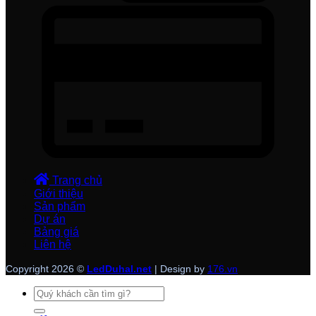
Trang chủ
Giới thiệu
Sản phẩm
Dự án
Bảng giá
Liên hệ
Copyright 2026 ©
LedDuhal.net
| Design by
176.vn
Tìm
kiếm: