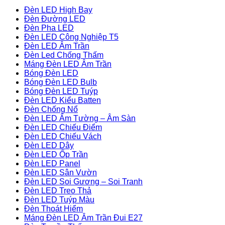
Đèn LED High Bay
Đèn Đường LED
Đèn Pha LED
Đèn LED Công Nghiệp T5
Đèn LED Âm Trần
Đèn Led Chống Thấm
Máng Đèn LED Âm Trần
Bóng Đèn LED
Bóng Đèn LED Bulb
Bóng Đèn LED Tuýp
Đèn LED Kiểu Batten
Đèn Chống Nổ
Đèn LED Âm Tường – Âm Sàn
Đèn LED Chiếu Điểm
Đèn LED Chiếu Vách
Đèn LED Dây
Đèn LED Ốp Trần
Đèn LED Panel
Đèn LED Sân Vườn
Đèn LED Soi Gương – Soi Tranh
Đèn LED Treo Thả
Đèn LED Tuýp Màu
Đèn Thoát Hiểm
Máng Đèn LED Âm Trần Đui E27