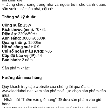
tiết kiệm điện
– Dùng chiếu sáng trong nhà và ngoài trời, cho cảnh quan,
sân vườn, các tòa nhà, cột cờ …
Thông số kỹ thuật:
Công suất:
15W
Kích thước (mm):
70×81
Điện áp:
220V/50Hz
Ánh sáng:
3000K/6500K
Quang thông:
1500lm
Hệ số công suất:
0.9
Chỉ số hoàn màu (CRI):
>85
Cấp độ bảo vệ (IP):
44
Bảo hành:
2 năm
Sản phẩm khác:
Hướng dẫn mua hàng
Quý khách truy cập website của chúng tôi qua địa chỉ:
www.ledduhal.net, xem sản phẩm và lựa chọn sản phẩm cần
mua.
- Nhấn nút "Thêm vào giỏ hàng" để đưa sản phẩm vào giỏ
hàng.