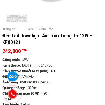
Trang chủ
Đèn LED Âm Trần
/
Đèn Led Downlight Âm Trần Trang Trí 12W –
KFX0121
242,000
VNĐ
Công suất:
12W
Kích thước ØxH (mm):
140×80
Kích thước khoét lỗ Ø (mm):
120
Điện áp:
220V/50Hz
Ánh sáng: 6500K/
3000K/4200K
Quang thông:
1320lm
Chỉ số hoàn màu (CRI)
: >80
IP:
44
Bảo hành:
2 năm