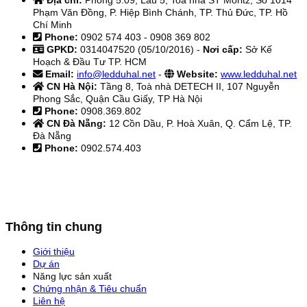
Địa chỉ:
Phòng 5.09, Lầu 5, Toà nhà ST Moritz, Số 1014
Phạm Văn Đồng, P. Hiệp Bình Chánh, TP. Thủ Đức, TP. Hồ
Chí Minh
Phone:
0902 574 403 - 0908 369 802
GPKD:
0314047520 (05/10/2016) -
Nơi cấp:
Sở Kế
Hoạch & Đầu Tư TP. HCM
Email:
info@ledduhal.net
-
Website:
www.ledduhal.net
CN Hà Nội:
Tầng 8, Toà nhà DETECH II, 107 Nguyễn
Phong Sắc, Quận Cầu Giấy, TP Hà Nội
Phone:
0908.369.802
CN Đà Nẵng:
12 Cồn Dầu, P. Hoà Xuân, Q. Cẩm Lệ, TP.
Đà Nẵng
Phone:
0902.574.403
Thông tin chung
Giới thiệu
Dự án
Năng lực sản xuất
Chứng nhận & Tiêu chuẩn
Liên hệ