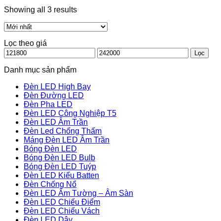
Showing all 3 results
Lọc theo giá
Giá
Giá
Lọc
thấp
cao
nhất
nhất
Danh mục sản phẩm
Đèn LED High Bay
Đèn Đường LED
Đèn Pha LED
Đèn LED Công Nghiệp T5
Đèn LED Âm Trần
Đèn Led Chống Thấm
Máng Đèn LED Âm Trần
Bóng Đèn LED
Bóng Đèn LED Bulb
Bóng Đèn LED Tuýp
Đèn LED Kiểu Batten
Đèn Chống Nổ
Đèn LED Âm Tường – Âm Sàn
Đèn LED Chiếu Điểm
Đèn LED Chiếu Vách
Đèn LED Dây