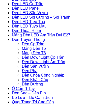
Đèn LED Ốp Trần
Đèn LED Panel
Đèn LED Sân Vườn
Đèn LED Soi Gương – Soi Tranh
Đèn LED Treo Thả
Đèn LED Tuýp Màu
Đèn Thoát Hiểm
Máng Đèn LED Âm Trần Đui E27
Đèn Truyền Thống
Đèn Ốp Trần
Máng Đèn T5
Máng Đèn T8
Đèn DownLight Ốp Trần
Đèn DownLight Âm Trần
Đèn Sân Vườn
Đèn Pha
Đèn Chóa Công Nghiệp
Đèn Khẩn Cấp
Đèn Đường
Ổ Cắm 1 Tay
Đèn Sạc – Đèn Pin
Bộ Lưu – Bộ Cảm Biến
Quạt Trang Trí Cao Cấp