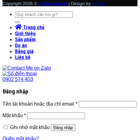
Copyright 2026 ©
LedDuhal.net
| Design by
176.vn
Tìm
kiếm:
Trang chủ
Giới thiệu
Sản phẩm
Dự án
Bảng giá
Liên hệ
0902 574 403
Đăng nhập
Tên tài khoản hoặc địa chỉ email
*
Mật khẩu
*
Ghi nhớ mật khẩu
Đăng nhập
Quên mật khẩu?