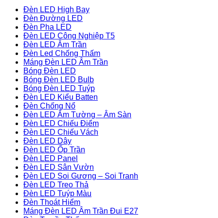
Đèn LED High Bay
Đèn Đường LED
Đèn Pha LED
Đèn LED Công Nghiệp T5
Đèn LED Âm Trần
Đèn Led Chống Thấm
Máng Đèn LED Âm Trần
Bóng Đèn LED
Bóng Đèn LED Bulb
Bóng Đèn LED Tuýp
Đèn LED Kiểu Batten
Đèn Chống Nổ
Đèn LED Âm Tường – Âm Sàn
Đèn LED Chiếu Điểm
Đèn LED Chiếu Vách
Đèn LED Dây
Đèn LED Ốp Trần
Đèn LED Panel
Đèn LED Sân Vườn
Đèn LED Soi Gương – Soi Tranh
Đèn LED Treo Thả
Đèn LED Tuýp Màu
Đèn Thoát Hiểm
Máng Đèn LED Âm Trần Đui E27