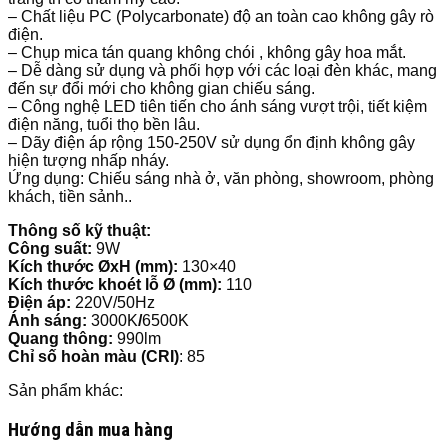
– Chất liệu PC (Polycarbonate) độ an toàn cao không gây rò
điện.
– Chụp mica tán quang không chói , không gây hoa mắt.
– Dễ dàng sử dụng và phối hợp với các loại đèn khác, mang
đến sự đổi mới cho không gian chiếu sáng.
– Công nghệ LED tiên tiến cho ánh sáng vượt trội, tiết kiệm
điện năng, tuổi thọ bền lâu.
– Dãy điện áp rộng 150-250V sử dụng ổn định không gây
hiện tượng nhấp nháy.
Ứng dụng: Chiếu sáng nhà ở, văn phòng, showroom, phòng
khách, tiền sảnh..
Thông số kỹ thuật:
Công suất:
9W
Kích thước ØxH (mm):
130×40
Kích thước khoét lỗ Ø (mm):
110
Điện áp:
220V/50Hz
Ánh sáng:
3000K
/
6500K
Quang thông:
990lm
Chỉ số hoàn màu (CRI)
: 85
Sản phẩm khác:
Hướng dẫn mua hàng