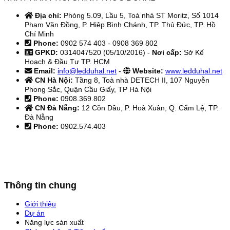
Địa chỉ:
Phòng 5.09, Lầu 5, Toà nhà ST Moritz, Số 1014
Phạm Văn Đồng, P. Hiệp Bình Chánh, TP. Thủ Đức, TP. Hồ
Chí Minh
Phone:
0902 574 403 - 0908 369 802
GPKD:
0314047520 (05/10/2016) -
Nơi cấp:
Sở Kế
Hoạch & Đầu Tư TP. HCM
Email:
info@ledduhal.net
-
Website:
www.ledduhal.net
CN Hà Nội:
Tầng 8, Toà nhà DETECH II, 107 Nguyễn
Phong Sắc, Quận Cầu Giấy, TP Hà Nội
Phone:
0908.369.802
CN Đà Nẵng:
12 Cồn Dầu, P. Hoà Xuân, Q. Cẩm Lệ, TP.
Đà Nẵng
Phone:
0902.574.403
Thông tin chung
Giới thiệu
Dự án
Năng lực sản xuất