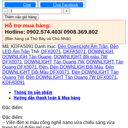
Chat
Chat Facebook
Đèn
LED
Thêm vào giỏ hàng
Downlight
Hỗ trợ mua hàng:
Viền
Xi
Hotline: 0902.574.403/ 0908.369.802
9W
(Bán hàng cả Thứ Bảy và Chủ Nhật)
-
KDFA5091
Mã:
KDFA5091
Danh mục:
Đèn DownLight Âm Trần
,
Đèn
số
LED Âm Trần
Thẻ:
DFX0071
,
DKFA5071
,
DOWNLIGH
,
lượng
DOWNLIGH Tán Quang
,
DOWNLIGHT đổi màu 7W
DFX0071
,
DOWNLIGHT Tán Quang 7W
,
DOWNLIGHT Tán
Quang DFX0071
,
Đèn
,
Đèn DOWNLIGH Đổi Màu
,
Đèn
DOWNLIGHT Dổi Màu DFX0071
,
Đèn DOWNLIGHT Tán
Quang 7W
,
Đèn DOWNLIGHT Tán Quang 7W DFX0071
,
KDFA0091
Thông tin sản phẩm
Hướng dẫn thanh toán & Mua hàng
Đặc điểm:
Đặc điểm:
– Viền đèn xi màu công nghệ nano vừa chiếu sáng vừa
trang trí có thẩm mỹ cao.