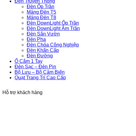
Đèn Truyền Thống
Đèn Ốp Trần
Máng Đèn T5
Máng Đèn T8
Đèn DownLight Ốp Trần
Đèn DownLight Âm Trần
Đèn Sân Vườn
Đèn Pha
Đèn Chóa Công Nghiệp
Đèn Khẩn Cấp
Đèn Đường
Ổ Cắm 1 Tay
Đèn Sạc – Đèn Pin
Bộ Lưu – Bộ Cảm Biến
Quạt Trang Trí Cao Cấp
Hỗ trợ khách hàng