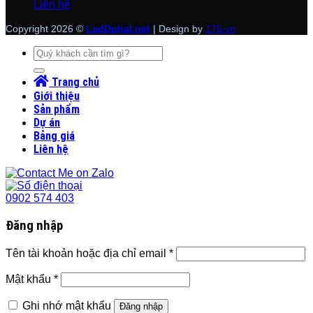
Liên hệ
Copyright 2026 ©
LedDuhal.net
| Design by
176.vn
Tìm
kiếm:
Trang chủ
Giới thiệu
Sản phẩm
Dự án
Bảng giá
Liên hệ
0902 574 403
Đăng nhập
Tên tài khoản hoặc địa chỉ email
*
Mật khẩu
*
Ghi nhớ mật khẩu
Đăng nhập