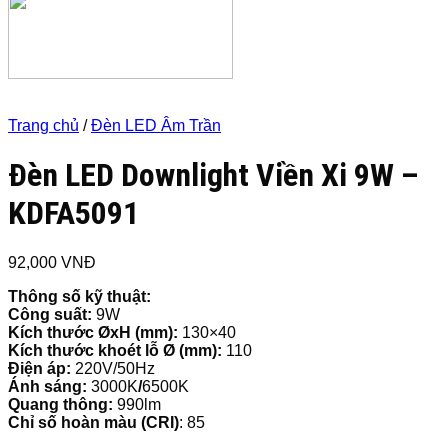
Trang chủ
/
Đèn LED Âm Trần
Đèn LED Downlight Viền Xi 9W –
KDFA5091
92,000
VNĐ
Thông số kỹ thuật:
Công suất:
9W
Kích thước ØxH (mm):
130×40
Kích thước khoét lỗ Ø (mm):
110
Điện áp:
220V/50Hz
Ánh sáng:
3000K
/
6500K
Quang thông:
990lm
Chỉ số hoàn màu (CRI)
: 85