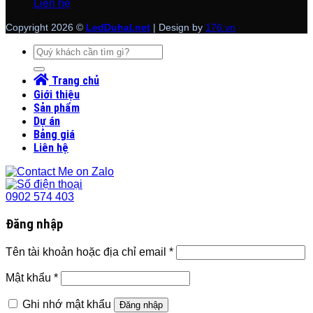
Liên hệ
Copyright 2026 ©
LedDuhal.net
| Design by
176.vn
Tìm
kiếm:
Trang chủ
Giới thiệu
Sản phẩm
Dự án
Bảng giá
Liên hệ
0902 574 403
Đăng nhập
Tên tài khoản hoặc địa chỉ email
*
Mật khẩu
*
Ghi nhớ mật khẩu
Đăng nhập