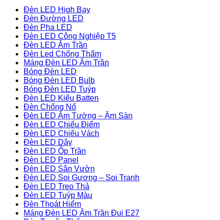
Đèn LED High Bay
Đèn Đường LED
Đèn Pha LED
Đèn LED Công Nghiệp T5
Đèn LED Âm Trần
Đèn Led Chống Thấm
Máng Đèn LED Âm Trần
Bóng Đèn LED
Bóng Đèn LED Bulb
Bóng Đèn LED Tuýp
Đèn LED Kiểu Batten
Đèn Chống Nổ
Đèn LED Âm Tường – Âm Sàn
Đèn LED Chiếu Điểm
Đèn LED Chiếu Vách
Đèn LED Dây
Đèn LED Ốp Trần
Đèn LED Panel
Đèn LED Sân Vườn
Đèn LED Soi Gương – Soi Tranh
Đèn LED Treo Thả
Đèn LED Tuýp Màu
Đèn Thoát Hiểm
Máng Đèn LED Âm Trần Đui E27