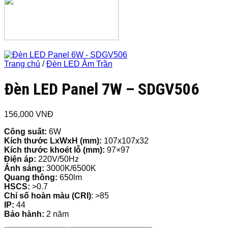
Trang chủ
/
Đèn LED Âm Trần
Đèn LED Panel 7W – SDGV506
156,000
VNĐ
Công suất:
6W
Kích thước LxWxH (mm):
107x107x32
Kích thước khoét lỗ (mm):
97×97
Điện áp:
220V/50Hz
Ánh sáng:
3000K/6500K
Quang thông:
650lm
HSCS:
>0.7
Chỉ số hoàn màu (CRI)
: >85
IP:
44
Bảo hành:
2 năm