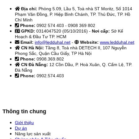
Địa chỉ:
Phòng 5.09, Lầu 5, Toà nhà ST Moritz, Số 1014
Phạm Văn Đồng, P. Hiệp Bình Chánh, TP. Thủ Đức, TP. Hồ
Chí Minh
Phone:
0902 574 403 - 0908 369 802
GPKD:
0314047520 (05/10/2016) -
Nơi cấp:
Sở Kế
Hoạch & Đầu Tư TP. HCM
Email:
info@ledduhal.net
-
Website:
www.ledduhal.net
CN Hà Nội:
Tầng 8, Toà nhà DETECH II, 107 Nguyễn
Phong Sắc, Quận Cầu Giấy, TP Hà Nội
Phone:
0908.369.802
CN Đà Nẵng:
12 Cồn Dầu, P. Hoà Xuân, Q. Cẩm Lệ, TP.
Đà Nẵng
Phone:
0902.574.403
Thông tin chung
Giới thiệu
Dự án
Năng lực sản xuất