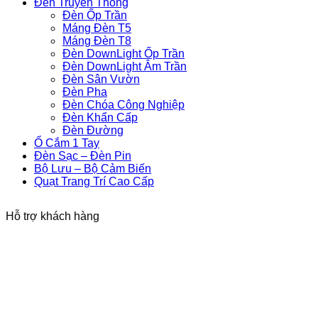
Đèn Truyền Thống
Đèn Ốp Trần
Máng Đèn T5
Máng Đèn T8
Đèn DownLight Ốp Trần
Đèn DownLight Âm Trần
Đèn Sân Vườn
Đèn Pha
Đèn Chóa Công Nghiệp
Đèn Khẩn Cấp
Đèn Đường
Ổ Cắm 1 Tay
Đèn Sạc – Đèn Pin
Bộ Lưu – Bộ Cảm Biến
Quạt Trang Trí Cao Cấp
Hỗ trợ khách hàng