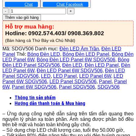
Chat
Chat Facebook
Đèn
LED
Thêm vào giỏ hàng
Panel
Hỗ trợ mua hàng:
7W
-
Hotline: 0902.574.403/ 0908.369.802
SDGV506
(Bán hàng cả Thứ Bảy và Chủ Nhật)
số
lượng
Mã:
SDGV506
Danh mục:
Đèn LED Âm Trần
,
Đèn LED
Panel
Thẻ:
Bóng Đèn LED
,
Bóng Đèn LED Panel
,
Bóng Đèn
LED Panel 6W
,
Bóng Đèn LED Panel 6W SDGV506
,
Bóng
Đèn LED Panel SDGV506
,
Đèn LED
,
Đèn LED Panel
,
Đèn
LED Panel 6W
,
Đèn LED Panel 6W SDGV506
,
Đèn LED
Panel SDGV506
,
LED
,
LED Panel
,
LED Panel 6W
,
LED
Panel 6W SDGV506
,
LED Panel SDGV506
,
Panel
,
Panel
6W
,
Panel 6W SDGV506
,
Panel SDGV506
,
SDGV506
Thông tin sản phẩm
Hướng dẫn thanh toán & Mua hàng
– Ứng dụng công nghệ dẫn sáng trên tấm dẫn quang theo
nguyên lý phản xạ toàn phần. Ánh sáng được phân bố đều
trên bề mặt và hoàn toàn không gây chói.
– Sử dụng chip LED chất lượng cao, tuổi thọ 50.000 giờ,
– Tiết kiệm 80% điện năng tiêu thụ so với đèn huỳnh quang.