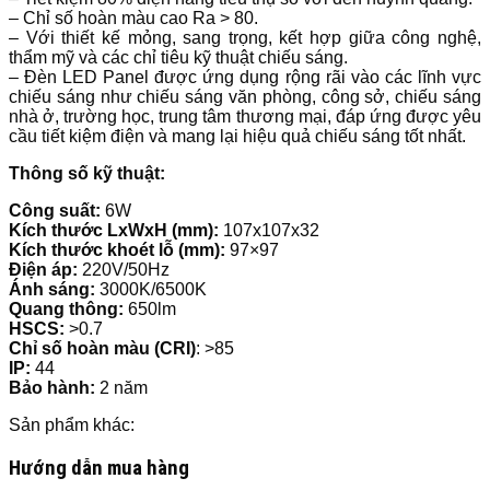
– Chỉ số hoàn màu cao Ra > 80.
– Với thiết kế mỏng, sang trọng, kết hợp giữa công nghệ,
thẩm mỹ và các chỉ tiêu kỹ thuật chiếu sáng.
– Đèn LED Panel được ứng dụng rộng rãi vào các lĩnh vực
chiếu sáng như chiếu sáng văn phòng, công sở, chiếu sáng
nhà ở, trường học, trung tâm thương mại, đáp ứng được yêu
cầu tiết kiệm điện và mang lại hiệu quả chiếu sáng tốt nhất.
Thông số kỹ thuật:
Công suất:
6W
Kích thước LxWxH (mm):
107x107x32
Kích thước khoét lỗ (mm):
97×97
Điện áp:
220V/50Hz
Ánh sáng:
3000K/6500K
Quang thông:
650lm
HSCS:
>0.7
Chỉ số hoàn màu (CRI)
: >85
IP:
44
Bảo hành:
2 năm
Sản phẩm khác:
Hướng dẫn mua hàng