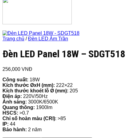
Trang chủ
/
Đèn LED Âm Trần
Đèn LED Panel 18W – SDGT518
256,000
VNĐ
Công suất:
18W
Kích thước ØxH (mm):
222×22
Kích thước khoét lỗ Ø (mm):
205
Điện áp:
220V/50Hz
Ánh sáng:
3000K/6500K
Quang thông:
1900lm
HSCS:
>0.7
Chỉ số hoàn màu (CRI)
: >85
IP:
44
Bảo hành:
2 năm