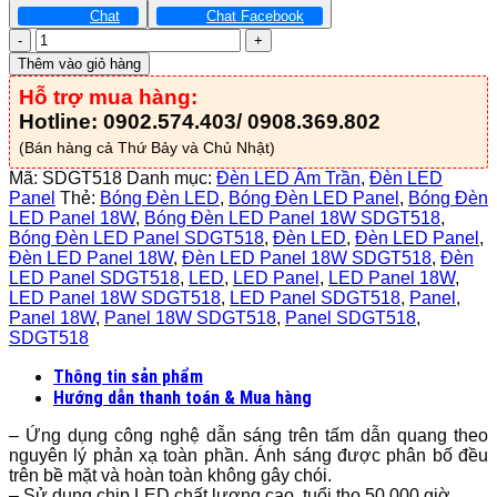
Chat
Chat Facebook
Đèn
LED
Thêm vào giỏ hàng
Panel
Hỗ trợ mua hàng:
18W
-
Hotline: 0902.574.403/ 0908.369.802
SDGT518
(Bán hàng cả Thứ Bảy và Chủ Nhật)
số
lượng
Mã:
SDGT518
Danh mục:
Đèn LED Âm Trần
,
Đèn LED
Panel
Thẻ:
Bóng Đèn LED
,
Bóng Đèn LED Panel
,
Bóng Đèn
LED Panel 18W
,
Bóng Đèn LED Panel 18W SDGT518
,
Bóng Đèn LED Panel SDGT518
,
Đèn LED
,
Đèn LED Panel
,
Đèn LED Panel 18W
,
Đèn LED Panel 18W SDGT518
,
Đèn
LED Panel SDGT518
,
LED
,
LED Panel
,
LED Panel 18W
,
LED Panel 18W SDGT518
,
LED Panel SDGT518
,
Panel
,
Panel 18W
,
Panel 18W SDGT518
,
Panel SDGT518
,
SDGT518
Thông tin sản phẩm
Hướng dẫn thanh toán & Mua hàng
– Ứng dụng công nghệ dẫn sáng trên tấm dẫn quang theo
nguyên lý phản xạ toàn phần. Ánh sáng được phân bố đều
trên bề mặt và hoàn toàn không gây chói.
– Sử dụng chip LED chất lượng cao, tuổi thọ 50.000 giờ,