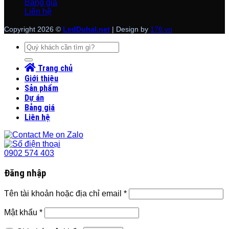
Bảng giá
Liên hệ
Copyright 2026 ©
LedDuhal.net
| Design by
176.vn
Tìm
kiếm:
Trang chủ
Giới thiệu
Sản phẩm
Dự án
Bảng giá
Liên hệ
0902 574 403
Đăng nhập
Tên tài khoản hoặc địa chỉ email
*
Mật khẩu
*