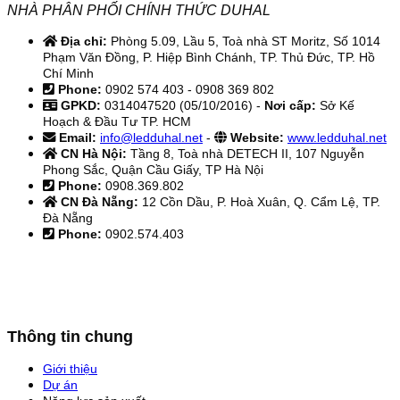
NHÀ PHÂN PHỐI CHÍNH THỨC DUHAL
Địa chỉ:
Phòng 5.09, Lầu 5, Toà nhà ST Moritz, Số 1014
Phạm Văn Đồng, P. Hiệp Bình Chánh, TP. Thủ Đức, TP. Hồ
Chí Minh
Phone:
0902 574 403 - 0908 369 802
GPKD:
0314047520 (05/10/2016) -
Nơi cấp:
Sở Kế
Hoạch & Đầu Tư TP. HCM
Email:
info@ledduhal.net
-
Website:
www.ledduhal.net
CN Hà Nội:
Tầng 8, Toà nhà DETECH II, 107 Nguyễn
Phong Sắc, Quận Cầu Giấy, TP Hà Nội
Phone:
0908.369.802
CN Đà Nẵng:
12 Cồn Dầu, P. Hoà Xuân, Q. Cẩm Lệ, TP.
Đà Nẵng
Phone:
0902.574.403
Thông tin chung
Giới thiệu
Dự án