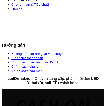
Năng lực sản xuất
Chứng nhận & Tiêu chuẩn
Liên hệ
Hướng dẫn
Hướng dẫn đặt hàng và vận chuyển
Hình thức thanh toán
Chính sách bảo hành và đổi trả
Chính sách chung
Chính sách bảo mật
LedDuhal.net
- Chuyên cung cấp, phân phối đèn
LED
Duhal
(
DuhalLED
) chính hãng!