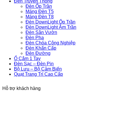
Đèn Truyền Thống
Đèn Ốp Trần
Máng Đèn T5
Máng Đèn T8
Đèn DownLight Ốp Trần
Đèn DownLight Âm Trần
Đèn Sân Vườn
Đèn Pha
Đèn Chóa Công Nghiệp
Đèn Khẩn Cấp
Đèn Đường
Ổ Cắm 1 Tay
Đèn Sạc – Đèn Pin
Bộ Lưu – Bộ Cảm Biến
Quạt Trang Trí Cao Cấp
Hỗ trợ khách hàng