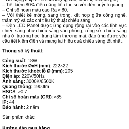
– Tiết kiệm 80% điện năng tiêu thụ so với đèn huỳnh quang.
– Chỉ số hoàn màu cao Ra > 80.
– Với thiết kế mỏng, sang trọng, kết hợp giữa công nghệ,
thẩm mỹ và các chỉ tiêu kỹ thuật chiếu sáng.
– Đèn LED Panel được ứng dụng rộng rãi vào các lĩnh vực
chiếu sáng như chiếu sáng văn phòng, công sở, chiếu sáng
nhà ở, trường học, trung tâm thương mại, đáp ứng được yêu
cầu tiết kiệm điện và mang lại hiệu quả chiếu sáng tốt nhất.
Thông số kỹ thuật:
Công suất:
18W
Kích thước ØxH (mm):
222×22
Kích thước khoét lỗ Ø (mm):
205
Điện áp:
220V/50Hz
Ánh sáng:
3000K/6500K
Quang thông:
1900lm
HSCS:
>0.7
Chỉ số hoàn màu (CRI)
: >85
IP:
44
Bảo hành:
2 năm
Sản phẩm khác:
Hướng dẫn mua hàng