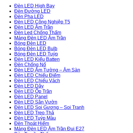
Đèn LED High Bay
Đèn Đường LED
Đèn Pha LED
Đèn LED Công Nghiệp T5
Đèn LED Âm Trần
Đèn Led Chống Thấm
Máng Đèn LED Âm Trần
Bóng Đèn LED
Bóng Đèn LED Bulb
Bóng Đèn LED Tuýp
Đèn LED Kiểu Batten
Đèn Chống Nổ
Đèn LED Âm Tường – Âm Sàn
Đèn LED Chiếu Điểm
Đèn LED Chiếu Vách
Đèn LED Dây
Đèn LED Ốp Trần
Đèn LED Panel
Đèn LED Sân Vườn
Đèn LED Soi Gương – Soi Tranh
Đèn LED Treo Thả
Đèn LED Tuýp Màu
Đèn Thoát Hiểm
Máng Đèn LED Âm Trần Đui E27