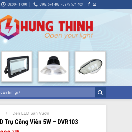
08:00 - 17:00
0902 574 403 - 0975 574 403
ủ
Đèn LED Sân Vườn
/
D Trụ Công Viên 5W – DVR103
VNĐ