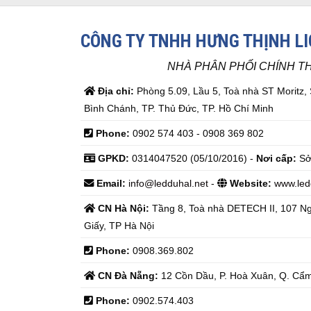
CÔNG TY TNHH HƯNG THỊNH L
NHÀ PHÂN PHỐI CHÍNH T
Địa chỉ:
Phòng 5.09, Lầu 5, Toà nhà ST Moritz,
Bình Chánh, TP. Thủ Đức, TP. Hồ Chí Minh
Phone:
0902 574 403 - 0908 369 802
GPKD:
0314047520 (05/10/2016) -
Nơi cấp:
Sở
Email:
info@ledduhal.net
-
Website:
www.led
CN Hà Nội:
Tầng 8, Toà nhà DETECH II, 107 N
Giấy, TP Hà Nội
Phone:
0908.369.802
CN Đà Nẵng:
12 Cồn Dầu, P. Hoà Xuân, Q. Cẩm
Phone:
0902.574.403