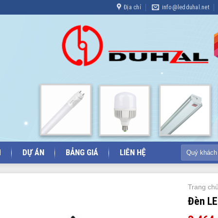
Địa chỉ
info@ledduhal.net
Tìm
M
DỰ ÁN
BẢNG GIÁ
LIÊN HỆ
kiếm:
Trang ch
Đèn LE