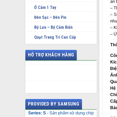
an 
Ổ Cắm 1 Tay
– T
– S
Đèn Sạc – Đèn Pin
như
Bộ Lưu – Bộ Cảm Biến
– K
– Ứ
Quạt Trang Trí Cao Cấp
Thô
HỖ TRỢ KHÁCH HÀNG
Côn
Kíc
Điệ
Án
Qua
Hệ 
Chỉ
Cấp
PROVIDED BY SAMSUNG
Bả
Series: S
- Sản phẩm sử dụng chip