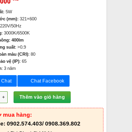
,000
t:
5W
ước (mm):
321×600
220V/50Hz
g
: 3000K/6500K
hông: 400lm
ng suất
: >0.9
oàn màu (CRI)
: 80
ảo vệ (IP)
: 65
h
: 3 năm
Chat
Chat Facebook
Trụ Công Viên 5W - DVR103 số lượng
Thêm vào giỏ hàng
ợ mua hàng:
ne: 0902.574.403/ 0908.369.802