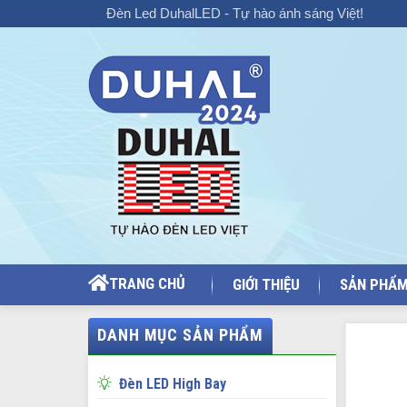
Chuyển
Đèn Led DuhalLED - Tự hào ánh sáng Việt!
đến
nội
dung
TRANG CHỦ
GIỚI THIỆU
SẢN PHẨ
DANH MỤC SẢN PHẨM
Đèn LED High Bay