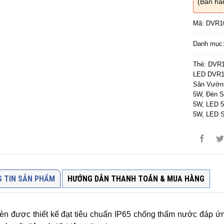
(Bán hà
Mã:
DVR1
Danh mục
Thẻ:
DVR1
LED DVR1
Sân Vườn
5W
,
Đèn 
5W
,
LED 
5W
,
LED 
 TIN SẢN PHẨM
HƯỚNG DẪN THANH TOÁN & MUA HÀNG
èn được thiết kế đạt tiêu chuẩn IP65 chống thấm nước đáp ứng đ