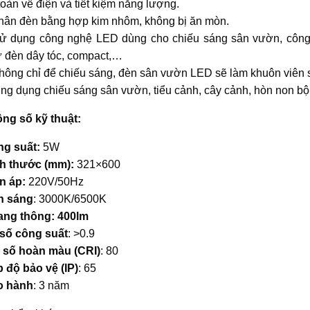
toàn về điện và tiết kiệm năng lượng.
hân đèn bằng hợp kim nhôm, không bị ăn mòn.
ử dụng công nghệ LED dùng cho chiếu sáng sân vườn, công v
 đèn dây tóc, compact,…
hông chỉ để chiếu sáng, đèn sân vườn LED sẽ làm khuôn viên s
ng dụng chiếu sáng sân vườn, tiểu cảnh, cây cảnh, hòn non b
ng số kỹ thuật:
g suất:
5W
h thước (mm):
321×600
n áp:
220V/50Hz
h sáng
: 3000K/6500K
ng thông: 400lm
số công suất
: >0.9
 số hoàn màu (CRI)
: 80
 độ bảo vệ (IP)
: 65
o hành
: 3 năm