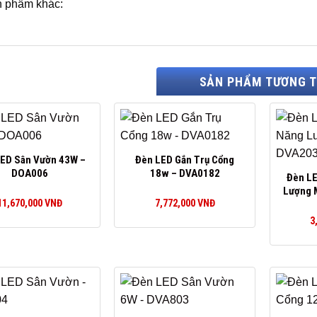
 phẩm khác:
SẢN PHẨM TƯƠNG 
ED Sân Vườn 43W –
Đèn LED Gắn Trụ Cổng
DOA006
18w – DVA0182
Đèn LE
Lượng 
11,670,000
VNĐ
7,772,000
VNĐ
3