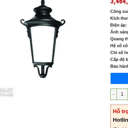
3,464
Công suấ
Kích th
Điện áp:
Ánh sán
Quang t
Hệ số cô
Chỉ số h
Cấp độ b
Bảo hàn
Đèn LED 
Hỗ tr
Hotli