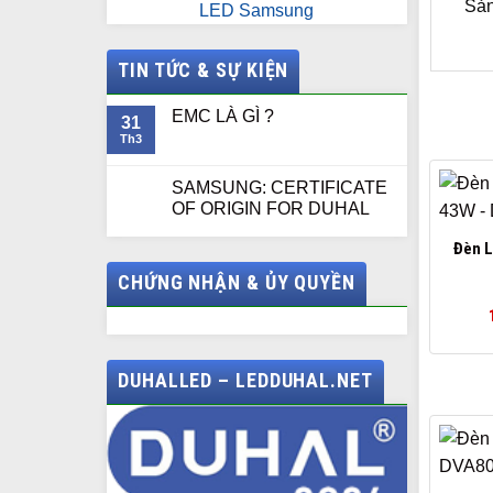
Sản
LED Samsung
TIN TỨC & SỰ KIỆN
EMC LÀ GÌ ?
31
Th3
SAMSUNG: CERTIFICATE
OF ORIGIN FOR DUHAL
Đèn L
CHỨNG NHẬN & ỦY QUYỀN
DUHALLED – LEDDUHAL.NET