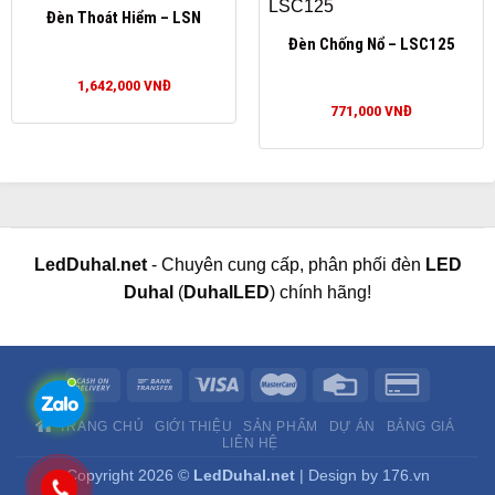
Đèn Thoát Hiểm – LSN
Đèn Chống Nổ – LSC125
1,642,000
VNĐ
771,000
VNĐ
LedDuhal.net
- Chuyên cung cấp, phân phối đèn
LED
Duhal
(
DuhalLED
) chính hãng!
TRANG CHỦ
GIỚI THIỆU
SẢN PHẨM
DỰ ÁN
BẢNG GIÁ
LIÊN HỆ
Copyright 2026 ©
LedDuhal.net
| Design by
176.vn