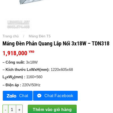
Trang chủ
Máng Đèn T5
/
Máng Đèn Phản Quang Lắp Nổi 3x18W – TDN318
1,918,000
VNĐ
–
Công suất:
3x18W
–
Kích thước LxWxH(mm):
1220x605x68
L
xW
(mm)
:
1160×560
2
2
–
Điện áp
:
220V/50Hz
Chat
Chat Facebook
Máng Đèn Phản Quang Lắp Nổi 3x18W – TDN318 số lượng
Thêm vào giỏ hàng