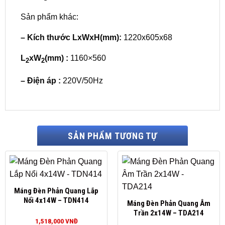
Sản phẩm khác:
–
Kích thước LxWxH(mm):
1220x605x68
L
xW
(mm)
:
1160×560
2
2
–
Điện áp
:
220V/50Hz
SẢN PHẨM TƯƠNG TỰ
Máng Đèn Phản Quang Lắp
Nổi 4x14W – TDN414
Máng Đèn Phản Quang Âm
Trần 2x14W – TDA214
1,518,000
VNĐ