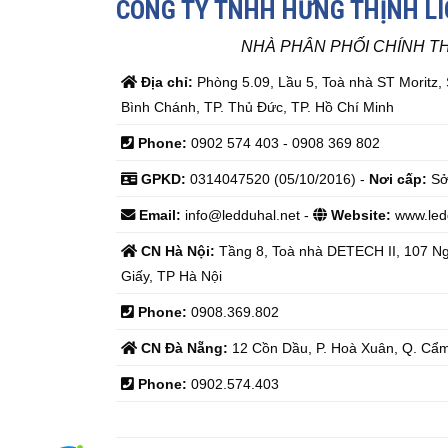
CÔNG TY TNHH HƯNG THỊNH L
NHÀ PHÂN PHỐI CHÍNH T
Địa chỉ:
Phòng 5.09, Lầu 5, Toà nhà ST Moritz,
Bình Chánh, TP. Thủ Đức, TP. Hồ Chí Minh
Phone:
0902 574 403 - 0908 369 802
GPKD:
0314047520 (05/10/2016) -
Nơi cấp:
Sở
Email:
info@ledduhal.net
-
Website:
www.led
CN Hà Nội:
Tầng 8, Toà nhà DETECH II, 107 N
Giấy, TP Hà Nội
Phone:
0908.369.802
CN Đà Nẵng:
12 Cồn Dầu, P. Hoà Xuân, Q. Cẩm
Phone:
0902.574.403