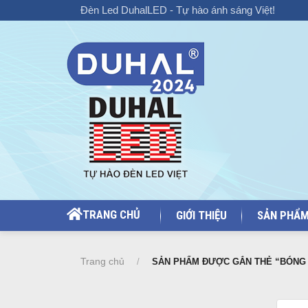
Chuyển
Đèn Led DuhalLED - Tự hào ánh sáng Việt!
đến
nội
dung
TRANG CHỦ
GIỚI THIỆU
SẢN PHẨ
Trang chủ
/
SẢN PHẨM ĐƯỢC GẮN THẺ “BÓNG 