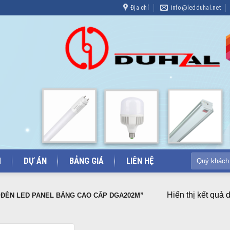
Địa chỉ
info@ledduhal.net
Tìm
M
DỰ ÁN
BẢNG GIÁ
LIÊN HỆ
kiếm:
Hiển thị kết quả 
ĐÈN LED PANEL BẢNG CAO CẤP DGA202M”