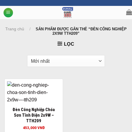
Chuyển
đến
nội
dung
Trang chủ
/
SẢN PHẨM ĐƯỢC GẮN THẺ “ĐÈN CÔNG NGHIỆP
2X9W TTH209”
LỌC
Đèn Công Nghiệp Chóa
Sơn Tĩnh Điện 2x9W –
TTH209
453,000
VNĐ