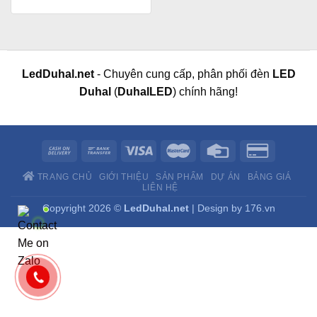
LedDuhal.net
- Chuyên cung cấp, phân phối đèn
LED
Duhal
(
DuhalLED
) chính hãng!
TRANG CHỦ
GIỚI THIỆU
SẢN PHẨM
DỰ ÁN
BẢNG GIÁ
LIÊN HỆ
Copyright 2026 ©
LedDuhal.net
| Design by
176.vn