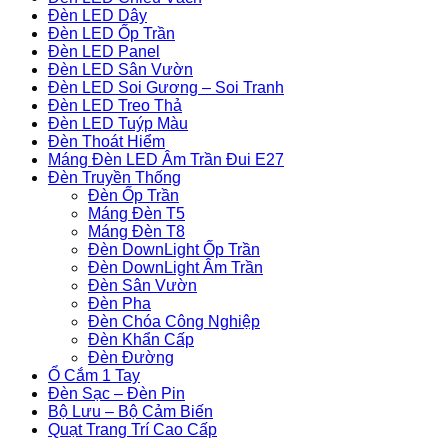
Đèn LED Dây
Đèn LED Ốp Trần
Đèn LED Panel
Đèn LED Sân Vườn
Đèn LED Soi Gương – Soi Tranh
Đèn LED Treo Thả
Đèn LED Tuýp Màu
Đèn Thoát Hiểm
Máng Đèn LED Âm Trần Đui E27
Đèn Truyền Thống
Đèn Ốp Trần
Máng Đèn T5
Máng Đèn T8
Đèn DownLight Ốp Trần
Đèn DownLight Âm Trần
Đèn Sân Vườn
Đèn Pha
Đèn Chóa Công Nghiệp
Đèn Khẩn Cấp
Đèn Đường
Ổ Cắm 1 Tay
Đèn Sạc – Đèn Pin
Bộ Lưu – Bộ Cảm Biến
Quạt Trang Trí Cao Cấp