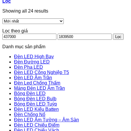
Lọc
Showing all 24 results
Lọc theo giá
Giá
Giá
Lọc
thấp
cao
nhất
nhất
Danh mục sản phẩm
Đèn LED High Bay
Đèn Đường LED
Đèn Pha LED
Đèn LED Công Nghiệp T5
Đèn LED Âm Trần
Đèn Led Chống Thấm
Máng Đèn LED Âm Trần
Bóng Đèn LED
Bóng Đèn LED Bulb
Bóng Đèn LED Tuýp
Đèn LED Kiểu Batten
Đèn Chống Nổ
Đèn LED Âm Tường – Âm Sàn
Đèn LED Chiếu Điểm
Đèn LED Chiếu Vách