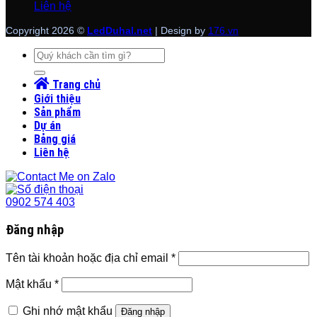
Liên hệ
Copyright 2026 ©
LedDuhal.net
| Design by
176.vn
Tìm
kiếm:
Trang chủ
Giới thiệu
Sản phẩm
Dự án
Bảng giá
Liên hệ
0902 574 403
Đăng nhập
Tên tài khoản hoặc địa chỉ email
*
Mật khẩu
*
Ghi nhớ mật khẩu
Đăng nhập