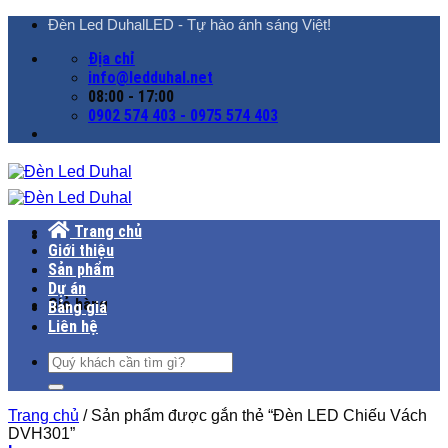
Chuyển
Đèn Led DuhalLED - Tự hào ánh sáng Việt!
đến
Địa chỉ
nội
info@ledduhal.net
dung
08:00 - 17:00
0902 574 403 - 0975 574 403
Trang chủ
Giới thiệu
Sản phẩm
Dự án
Giỏ hàng
Bảng giá
Liên hệ
Tìm
kiếm:
Trang chủ
/
Sản phẩm được gắn thẻ “Đèn LED Chiếu Vách
DVH301”