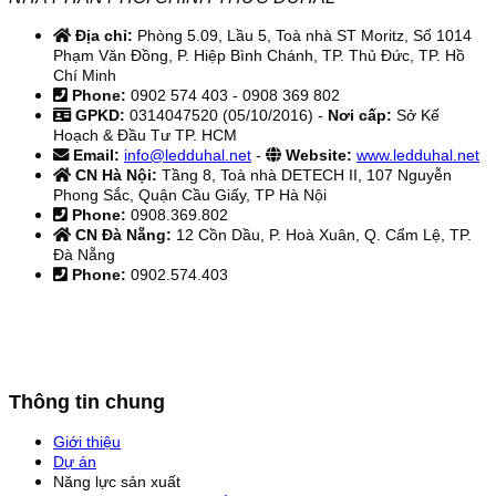
Địa chỉ:
Phòng 5.09, Lầu 5, Toà nhà ST Moritz, Số 1014
Phạm Văn Đồng, P. Hiệp Bình Chánh, TP. Thủ Đức, TP. Hồ
Chí Minh
Phone:
0902 574 403 - 0908 369 802
GPKD:
0314047520 (05/10/2016) -
Nơi cấp:
Sở Kế
Hoạch & Đầu Tư TP. HCM
Email:
info@ledduhal.net
-
Website:
www.ledduhal.net
CN Hà Nội:
Tầng 8, Toà nhà DETECH II, 107 Nguyễn
Phong Sắc, Quận Cầu Giấy, TP Hà Nội
Phone:
0908.369.802
CN Đà Nẵng:
12 Cồn Dầu, P. Hoà Xuân, Q. Cẩm Lệ, TP.
Đà Nẵng
Phone:
0902.574.403
Thông tin chung
Giới thiệu
Dự án
Năng lực sản xuất