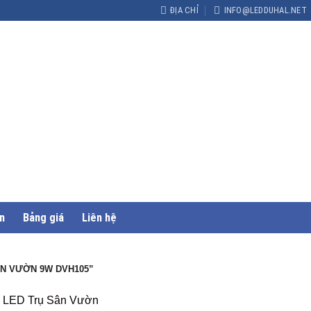
ĐỊA CHỈ
INFO@LEDDUHAL.NET
n
Bảng giá
Liên hệ
N VƯỜN 9W DVH105”