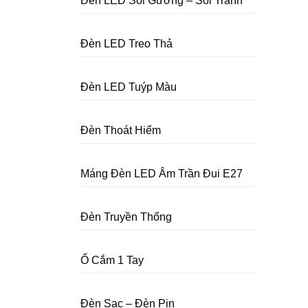
Đèn LED Soi Gương – Soi Tranh
Đèn LED Treo Thả
Đèn LED Tuýp Màu
Đèn Thoát Hiểm
Máng Đèn LED Âm Trần Đui E27
Đèn Truyền Thống
Ổ Cắm 1 Tay
Đèn Sạc – Đèn Pin