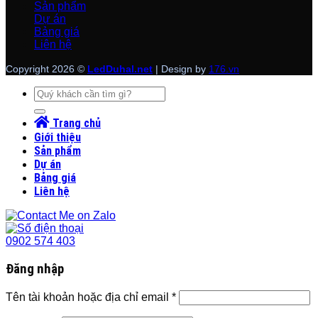
Sản phẩm
Dự án
Bảng giá
Liên hệ
Copyright 2026 ©
LedDuhal.net
| Design by
176.vn
Tìm
kiếm:
Trang chủ
Giới thiệu
Sản phẩm
Dự án
Bảng giá
Liên hệ
0902 574 403
Đăng nhập
Tên tài khoản hoặc địa chỉ email
*