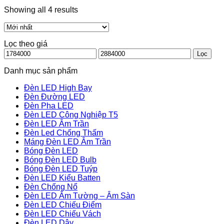
Showing all 4 results
Lọc theo giá
Giá
Giá
Lọc
thấp
cao
nhất
nhất
Danh mục sản phẩm
Đèn LED High Bay
Đèn Đường LED
Đèn Pha LED
Đèn LED Công Nghiệp T5
Đèn LED Âm Trần
Đèn Led Chống Thấm
Máng Đèn LED Âm Trần
Bóng Đèn LED
Bóng Đèn LED Bulb
Bóng Đèn LED Tuýp
Đèn LED Kiểu Batten
Đèn Chống Nổ
Đèn LED Âm Tường – Âm Sàn
Đèn LED Chiếu Điểm
Đèn LED Chiếu Vách
Đèn LED Dây