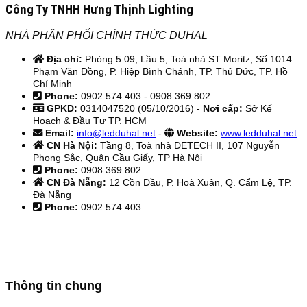
Công Ty TNHH Hưng Thịnh Lighting
NHÀ PHÂN PHỐI CHÍNH THỨC DUHAL
Địa chỉ:
Phòng 5.09, Lầu 5, Toà nhà ST Moritz, Số 1014
Phạm Văn Đồng, P. Hiệp Bình Chánh, TP. Thủ Đức, TP. Hồ
Chí Minh
Phone:
0902 574 403 - 0908 369 802
GPKD:
0314047520 (05/10/2016) -
Nơi cấp:
Sở Kế
Hoạch & Đầu Tư TP. HCM
Email:
info@ledduhal.net
-
Website:
www.ledduhal.net
CN Hà Nội:
Tầng 8, Toà nhà DETECH II, 107 Nguyễn
Phong Sắc, Quận Cầu Giấy, TP Hà Nội
Phone:
0908.369.802
CN Đà Nẵng:
12 Cồn Dầu, P. Hoà Xuân, Q. Cẩm Lệ, TP.
Đà Nẵng
Phone:
0902.574.403
Thông tin chung