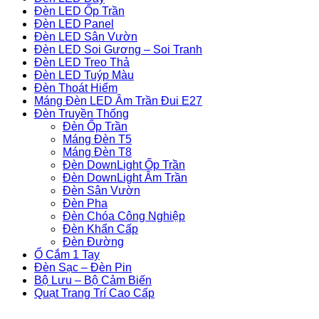
Đèn LED Ốp Trần
Đèn LED Panel
Đèn LED Sân Vườn
Đèn LED Soi Gương – Soi Tranh
Đèn LED Treo Thả
Đèn LED Tuýp Màu
Đèn Thoát Hiểm
Máng Đèn LED Âm Trần Đui E27
Đèn Truyền Thống
Đèn Ốp Trần
Máng Đèn T5
Máng Đèn T8
Đèn DownLight Ốp Trần
Đèn DownLight Âm Trần
Đèn Sân Vườn
Đèn Pha
Đèn Chóa Công Nghiệp
Đèn Khẩn Cấp
Đèn Đường
Ổ Cắm 1 Tay
Đèn Sạc – Đèn Pin
Bộ Lưu – Bộ Cảm Biến
Quạt Trang Trí Cao Cấp