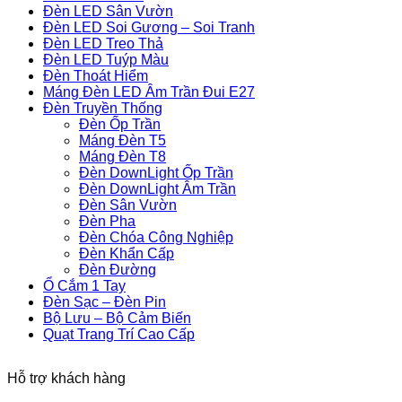
Đèn LED Sân Vườn
Đèn LED Soi Gương – Soi Tranh
Đèn LED Treo Thả
Đèn LED Tuýp Màu
Đèn Thoát Hiểm
Máng Đèn LED Âm Trần Đui E27
Đèn Truyền Thống
Đèn Ốp Trần
Máng Đèn T5
Máng Đèn T8
Đèn DownLight Ốp Trần
Đèn DownLight Âm Trần
Đèn Sân Vườn
Đèn Pha
Đèn Chóa Công Nghiệp
Đèn Khẩn Cấp
Đèn Đường
Ổ Cắm 1 Tay
Đèn Sạc – Đèn Pin
Bộ Lưu – Bộ Cảm Biến
Quạt Trang Trí Cao Cấp
Hỗ trợ khách hàng