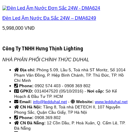
Đèn Led Âm Nước Đa Sắc 24W – DMA6249
5,998,000
VNĐ
Công Ty TNHH Hưng Thịnh Lighting
NHÀ PHÂN PHỐI CHÍNH THỨC DUHAL
Địa chỉ:
Phòng 5.09, Lầu 5, Toà nhà ST Moritz, Số 1014
Phạm Văn Đồng, P. Hiệp Bình Chánh, TP. Thủ Đức, TP. Hồ
Chí Minh
Phone:
0902 574 403 - 0908 369 802
GPKD:
0314047520 (05/10/2016) -
Nơi cấp:
Sở Kế
Hoạch & Đầu Tư TP. HCM
Email:
info@ledduhal.net
-
Website:
www.ledduhal.net
CN Hà Nội:
Tầng 8, Toà nhà DETECH II, 107 Nguyễn
Phong Sắc, Quận Cầu Giấy, TP Hà Nội
Phone:
0908.369.802
CN Đà Nẵng:
12 Cồn Dầu, P. Hoà Xuân, Q. Cẩm Lệ, TP.
Đà Nẵng