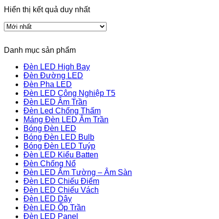
Hiển thị kết quả duy nhất
Danh mục sản phẩm
Đèn LED High Bay
Đèn Đường LED
Đèn Pha LED
Đèn LED Công Nghiệp T5
Đèn LED Âm Trần
Đèn Led Chống Thấm
Máng Đèn LED Âm Trần
Bóng Đèn LED
Bóng Đèn LED Bulb
Bóng Đèn LED Tuýp
Đèn LED Kiểu Batten
Đèn Chống Nổ
Đèn LED Âm Tường – Âm Sàn
Đèn LED Chiếu Điểm
Đèn LED Chiếu Vách
Đèn LED Dây
Đèn LED Ốp Trần
Đèn LED Panel