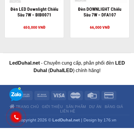
Đèn LED Downlight Chiếu
Đèn DOWNLIGHT Chiếu
Sâu 7W – BIB0071
Sâu 7W – DFA107
650,000
VNĐ
66,000
VNĐ
LedDuhal.net
- Chuyên cung cấp, phân phối đèn
LED
Duhal
(
DuhalLED
) chính hãng!
TRANG CHỦ
GIỚI THIỆU
SẢN PHẨM
DỰ ÁN
BẢNG GIÁ
LIÊN HỆ
Copyright 2026 ©
LedDuhal.net
| Design by
176.vn