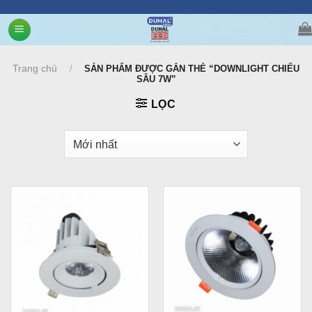
Chuyển
đến
nội
dung
Trang chủ
/
SẢN PHẨM ĐƯỢC GẮN THẺ “DOWNLIGHT CHIẾU
SÂU 7W”
LỌC