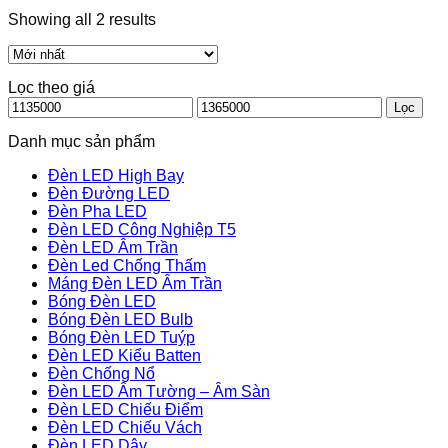
Showing all 2 results
Lọc theo giá
Giá
Giá
Lọc
thấp
cao
nhất
nhất
Danh mục sản phẩm
Đèn LED High Bay
Đèn Đường LED
Đèn Pha LED
Đèn LED Công Nghiệp T5
Đèn LED Âm Trần
Đèn Led Chống Thấm
Máng Đèn LED Âm Trần
Bóng Đèn LED
Bóng Đèn LED Bulb
Bóng Đèn LED Tuýp
Đèn LED Kiểu Batten
Đèn Chống Nổ
Đèn LED Âm Tường – Âm Sàn
Đèn LED Chiếu Điểm
Đèn LED Chiếu Vách
Đèn LED Dây