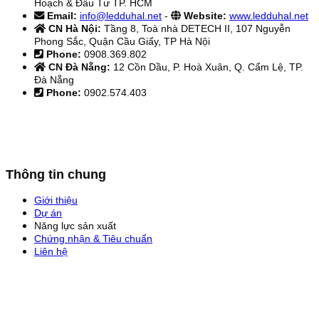
Hoạch & Đầu Tư TP. HCM
Email:
info@ledduhal.net
-
Website:
www.ledduhal.net
CN Hà Nội:
Tầng 8, Toà nhà DETECH II, 107 Nguyễn
Phong Sắc, Quận Cầu Giấy, TP Hà Nội
Phone:
0908.369.802
CN Đà Nẵng:
12 Cồn Dầu, P. Hoà Xuân, Q. Cẩm Lệ, TP.
Đà Nẵng
Phone:
0902.574.403
Thông tin chung
Giới thiệu
Dự án
Năng lực sản xuất
Chứng nhận & Tiêu chuẩn
Liên hệ