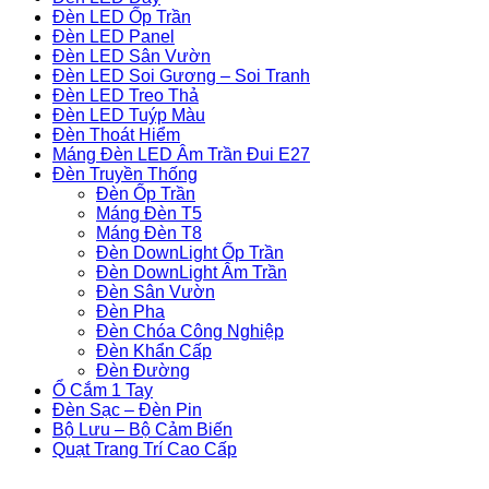
Đèn LED Ốp Trần
Đèn LED Panel
Đèn LED Sân Vườn
Đèn LED Soi Gương – Soi Tranh
Đèn LED Treo Thả
Đèn LED Tuýp Màu
Đèn Thoát Hiểm
Máng Đèn LED Âm Trần Đui E27
Đèn Truyền Thống
Đèn Ốp Trần
Máng Đèn T5
Máng Đèn T8
Đèn DownLight Ốp Trần
Đèn DownLight Âm Trần
Đèn Sân Vườn
Đèn Pha
Đèn Chóa Công Nghiệp
Đèn Khẩn Cấp
Đèn Đường
Ổ Cắm 1 Tay
Đèn Sạc – Đèn Pin
Bộ Lưu – Bộ Cảm Biến
Quạt Trang Trí Cao Cấp