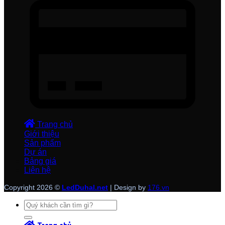
Trang chủ
Giới thiệu
Sản phẩm
Dự án
Bảng giá
Liên hệ
Copyright 2026 ©
LedDuhal.net
| Design by
176.vn
Tìm
kiếm: